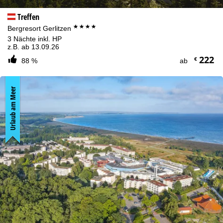
Treffen
****
Bergresort Gerlitzen
3 Nächte inkl. HP
z.B. ab 13.09.26
222
€
88 %
ab
Urlaub am Meer