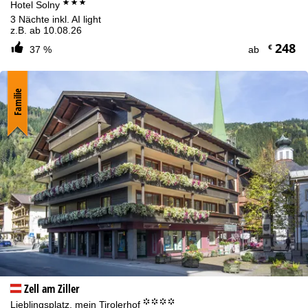
***
Hotel Solny
3 Nächte inkl. AI light
z.B. ab 10.08.26
248
€
37 %
ab
Familie
Zell am Ziller
°°°°
Lieblingsplatz, mein Tirolerhof