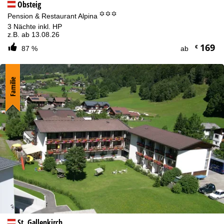
Obsteig
°°°
Pension & Restaurant Alpina
3 Nächte inkl. HP
z.B. ab 13.08.26
169
€
87 %
ab
Familie
St. Gallenkirch