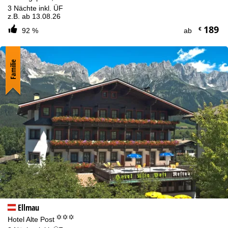
3 Nächte inkl. ÜF
z.B. ab 13.08.26
189
€
92 %
ab
Familie
Ellmau
°°°
Hotel Alte Post