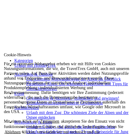
Cookie-Hinweis
Kategorien
Für ein optimales Webangebot erheben wir mit Hilfe von Cookies
Urlaub mit HolidayTrex
Nutzungsinformationen, die wir, die TravelTrex GmbH, auch mit unseren
Partnern teilen. Auf Basis Ihrer Aktivitäten werden dabei Nutzungsprofile
Aktivitäten & Outdoor
anhand von Endgeräte- und Browserinformationen erstellt. Diese
Die schönsten Weitwanderwege der Alpen im Überblick
Nutzungsprofile dienen der statistischen Analyse, individuellen
Paragliding Alpen: Die schönsten Fluggebiete und Tipps für
Produktempfehlung, individualisierten Werbung und
Gleitschirmflieger
Reichweitenmessung. Dafür benötigen wir Ihre Zustimmung (jederzeit
Event
widerrufbar), die auch die Datenweitergabe bestimmter
Gewinnspiele & Aktionen – mitmachen und gewinnen!
personenbezogener Daten an Drittanbieter in Drittländern außerhalb des
Teilnahmebedingungen unserer Gewinnspiele
Europäischen Wirtschaftsraumes umfasst, wie Google oder Microsoft in
Nachhaltigkeit
den USA.
Urlaub mit dem Zug: Die schönsten Ziele der Alpen und der
Ostsee entdecken
Mit einem Klick auf
Zustimmen
akzeptieren Sie den Einsatz von nicht
Reiseplanung & Tipps
funktionsnotwendigen Cookies und ähnlichen Technologien. Wenn Sie
Urlaub mit Baby - So gelingt die erste Familienreise
Urlaub mit Großeltern planen – Tipps & Reiseziele für Jung
Ablehnen
klicken, verwenden wir nur technisch und zur