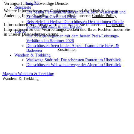
und Alt
Vertragserfüllung notwendige Dienste.
Reiseziele
Weitere Informationen zur Cookienutzung und die Möglichkeit zur
Die besten Familienthermen in den Alpen: Wasserspaß und
Änderung Ihrer Einstellungen finden Sie in unserer
Cookie-Policy
.
Erholung für Groß und Klein
Reiseziele im Herbst: Die schönsten Destinationen für die
Informationen zum Verantwortlichen finden Sie in unserem
Impressum
.
goldene Jahreszeit in den Bergen
Informationen zu den Verarbeitungszwecken und Ihren Rechten finden Sie
Top 10
in unserer
Datenschutzerklärung
.
Die 30 Alpenregionen mit dem besten Preis-Leistungs-
Verhältnis im Sommer 2026
Die schönsten Seen in den Alpen: Traumhafte Berg- &
Zustimmen
Badeseen
Wandern & Trekking
Waalwege Südtirol: Die schönsten Routen im Überblick
Die schönsten Weitwanderwege der Alpen im Überblick
Magazin
Wandern & Trekking
Wandern & Trekking