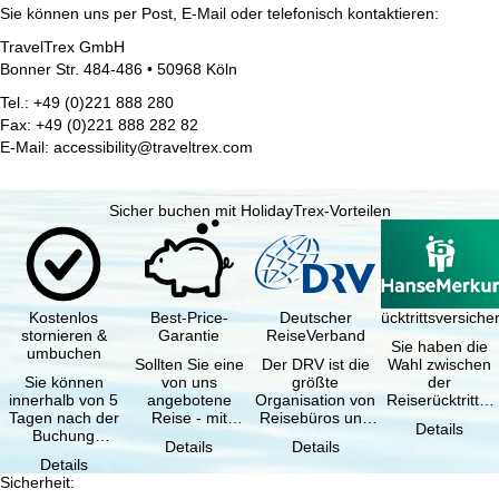
Sie können uns per Post, E-Mail oder telefonisch kontaktieren:
TravelTrex GmbH
Bonner Str. 484-486 • 50968 Köln
Tel.: +49 (0)221 888 280
Fax: +49 (0)221 888 282 82
E-Mail: accessibility@traveltrex.com
Sicher buchen mit HolidayTrex-Vorteilen
Kostenlos
Best-Price-
Deutscher
Reiserücktrittsversich
stornieren &
Garantie
ReiseVerband
Sie haben die
umbuchen
Sollten Sie eine
Der DRV ist die
Wahl zwischen
Sie können
von uns
größte
der
innerhalb von 5
angebotene
Organisation von
Reiserücktritts-
Tagen nach der
Reise - mit
Reisebüros und
Versicherung
Details
Buchung
gleicher
Reiseveranstaltern
(inklusive …
Details
Details
kostenfrei
Verfügbarkeit
in …
Details
zurücktreten, …
und …
Sicherheit
: