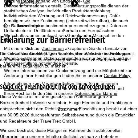
Nutzungsprofile anhand von Endgeräte- und
Barrierefreiheit
AGB
Browserinformationen erstellt. Diese Nutzungsprofile dienen der
statistischen Analyse, individuellen Produktempfehlung,
individualisierten Werbung und Reichweitenmessung. Dafür
benötigen wir Ihre Zustimmung (jederzeit widerrufbar), die auch
S
Barrierefreiheit
die Datenweitergabe bestimmter personenbezogener Daten an
Drittanbieter in Drittländern außerhalb des Europäischen
Erklärung zur Barrierefreiheit
Wirtschaftsraumes umfasst, wie Google oder Microsoft in den
t
USA.
Mit einem Klick auf
Zustimmen
akzeptieren Sie den Einsatz von
a
nicht funktionsnotwendigen Cookies und ähnlichen Technologien.
Die TravelTrex GmbH (TT) ist bemüht, ihre Webseite im Einklang mit
Wenn Sie
Ablehnen
klicken, verwenden wir nur technisch und zur
den nationalen und europäischen Vorschriften zur Barrierefreiheit
r
Vertragserfüllung notwendige Dienste.
barrierefrei zugänglich zu machen.
Weitere Informationen zur Cookienutzung und die Möglichkeit zur
t
Änderung Ihrer Einstellungen finden Sie in unserer
Cookie-Policy
.
Informationen zum Verantwortlichen finden Sie in unserem
Stand der Vereinbarkeit mit den Anforderungen
s
Impressum
. Informationen zu den Verarbeitungszwecken und
Ihren Rechten finden Sie in unserer
Datenschutzerklärung
.
Diese Website ist mit den gesetzlichen Anforderungen zur
e
Barrierefreiheit teilweise vereinbar. Einige Elemente und Funktionen
entsprechen nicht den Richtlinien; diese Einschätzung beruht auf einer
Zustimmen
i
am 30.05.2026 durchgeführten Selbstbewertung durch die Entwickler
und Redakteure der TravelTrex GmbH.
t
Wir sind bestrebt, diese Mängel im Rahmen der redaktionellen
Überarbeitung unserer Inhalte möglichst zeitnah zu beheben.