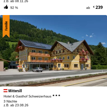
z.B. ab 08.11.26
239
€
92 %
ab
Familie
Mittersill
***
Hotel & Gasthof Schweizerhaus
3 Nächte
z.B. ab 23.08.26