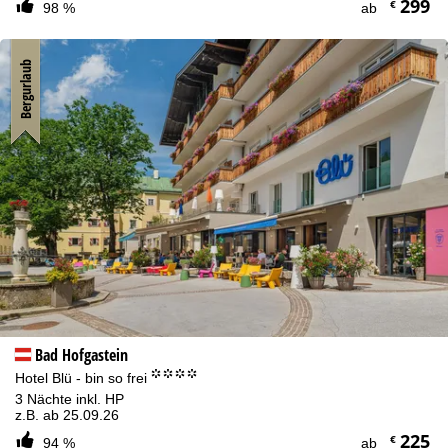
299
€
98 %
ab
Bergurlaub
Bad Hofgastein
°°°°
Hotel Blü - bin so frei
3 Nächte inkl. HP
z.B. ab 25.09.26
225
€
94 %
ab