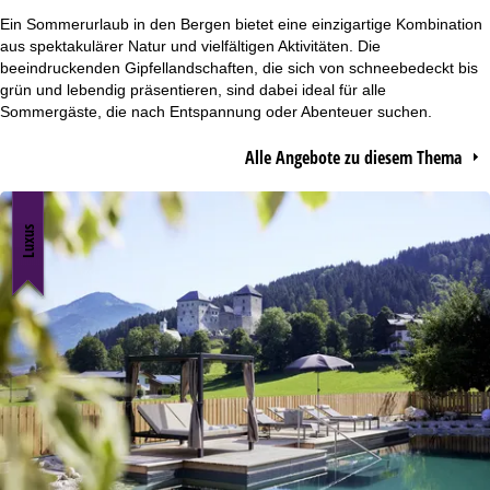
r
Ein Sommerurlaub in den Bergen bietet eine einzigartige Kombination
aus spektakulärer Natur und vielfältigen Aktivitäten. Die
t
beeindruckenden Gipfellandschaften, die sich von schneebedeckt bis
grün und lebendig präsentieren, sind dabei ideal für alle
Sommergäste, die nach Entspannung oder Abenteuer suchen.
s
Alle Angebote zu diesem Thema
e
i
Luxus
t
e