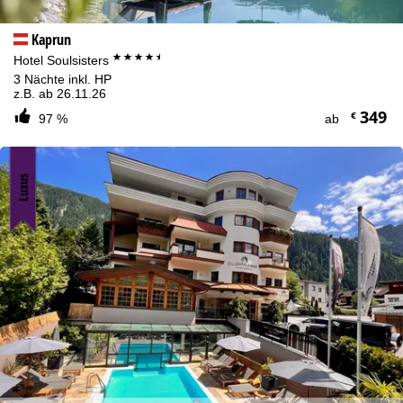
Kaprun
****+
Hotel Soulsisters
3 Nächte inkl. HP
z.B. ab 26.11.26
349
€
97 %
ab
Luxus