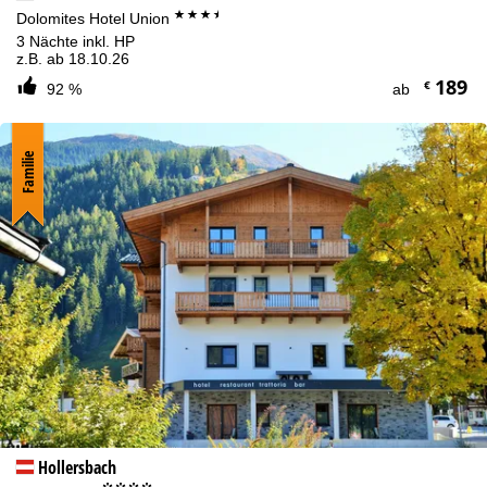
***+
Dolomites Hotel Union
3 Nächte inkl. HP
z.B. ab 18.10.26
189
€
92 %
ab
Familie
Hollersbach