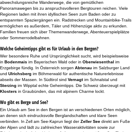
abwechslungsreiche Wanderwege, die von gemütlichen
Panoramawegen bis zu anspruchsvolleren Bergtouren reichen. Viele
Regionen laden mit ihren idyllischen Seen zum Baden oder zu
entspannten Spaziergängen ein. Radstrecken und Mountainbike-Trails
ermöglichen es außerdem, Täler und Höhenzüge aktiv zu erkunden.
Familien freuen sich über Themenwanderwege, Abenteuerspielplätze
oder Sommerrodelbahnen.
Welche Geheimtipps gibt es für Urlaub in den Bergen?
Wer besondere Ruhe und Ursprünglichkeit sucht, wird beispielsweise
in
Bodenmais
im Bayerischen Wald oder in
Oberwiesenthal
im
Erzgebirge fündig. In Österreich sorgen
Abtenau
im Salzburger Land
und
Ulrichsberg
im Böhmerwald für authentische Naturerlebnisse
abseits der Massen. In Südtirol sind
Vernagt
im Schnalstal und
Sterzing
im Wipptal echte Geheimtipps. Die Schweiz überzeugt mit
Klosters
in Graubünden, das mit alpinem Charme lockt.
Wo gibt es Berge und See?
Ein
Urlaub am See
in den Bergen ist an verschiedenen Orten möglich,
an denen sich eindrucksvolle Berglandschaften und klare Seen
verbinden. In Zell am See-Kaprun liegt der
Zeller See
direkt am Fuße
der Alpen und lädt zu zahlreichen Wasseraktivitäten sowie zur