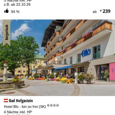
3 Nächte inkl. HP
z.B. ab 22.10.26
239
€
94 %
ab
Bergurlaub
Bad Hofgastein
°°°°
Hotel Blü - bin so frei (SK)
4 Nächte inkl. HP