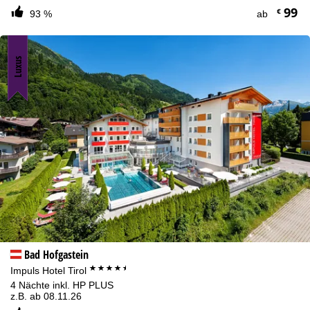
99
€
93 %
ab
Luxus
Bad Hofgastein
****+
Impuls Hotel Tirol
4 Nächte inkl. HP PLUS
z.B. ab 08.11.26