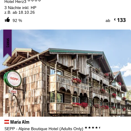
°°°°
Hotel Herz3
3 Nächte inkl. HP
z.B. ab 18.10.26
133
€
92 %
ab
Luxus
Maria Alm
****+
SEPP - Alpine Boutique Hotel (Adults Only)