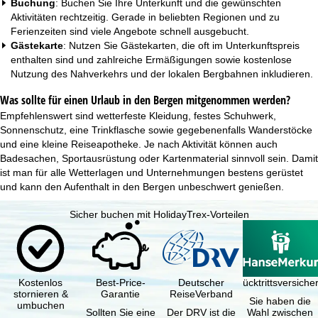
Buchung
: Buchen Sie Ihre Unterkunft und die gewünschten
Aktivitäten rechtzeitig. Gerade in beliebten Regionen und zu
Ferienzeiten sind viele Angebote schnell ausgebucht.
Gästekarte
: Nutzen Sie Gästekarten, die oft im Unterkunftspreis
enthalten sind und zahlreiche Ermäßigungen sowie kostenlose
Nutzung des Nahverkehrs und der lokalen
Bergbahnen inkludieren
.
Was sollte für einen Urlaub in den Bergen mitgenommen werden?
Empfehlenswert sind wetterfeste Kleidung, festes Schuhwerk,
Sonnenschutz, eine Trinkflasche sowie gegebenenfalls Wanderstöcke
und eine kleine Reiseapotheke. Je nach Aktivität können auch
Badesachen, Sportausrüstung oder Kartenmaterial sinnvoll sein. Damit
ist man für alle Wetterlagen und Unternehmungen bestens gerüstet
und kann den Aufenthalt in den Bergen unbeschwert genießen.
Sicher buchen mit HolidayTrex-Vorteilen
Kostenlos
Best-Price-
Deutscher
Reiserücktrittsversich
stornieren &
Garantie
ReiseVerband
Sie haben die
umbuchen
Sollten Sie eine
Der DRV ist die
Wahl zwischen