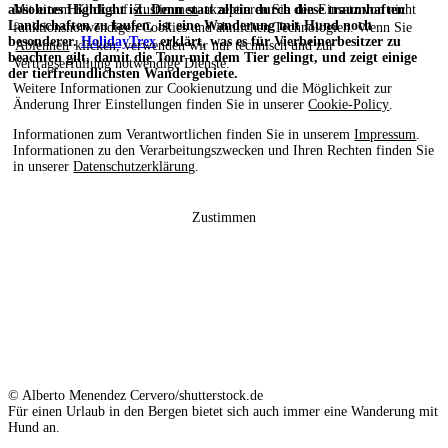
absolutes Highlight ist. Denn statt allein durch diese traumhaften
Mit einem Klick auf
Zustimmen
akzeptieren Sie den Einsatz von nicht
Landschaften zu laufen, ist eine Wanderung mit Hund noch
funktionsnotwendigen Cookies und ähnlichen Technologien. Wenn Sie
besonderer.
HolidayTrex
erklärt, was es für Vierbeinerbesitzer zu
Ablehnen
klicken, verwenden wir nur technisch und zur
beachten gilt, damit die Tour mit dem Tier gelingt, und zeigt einige
Vertragserfüllung notwendige Dienste.
der tierfreundlichsten Wandergebiete.
Weitere Informationen zur Cookienutzung und die Möglichkeit zur
Änderung Ihrer Einstellungen finden Sie in unserer
Cookie-Policy
.
Informationen zum Verantwortlichen finden Sie in unserem
Impressum
.
Informationen zu den Verarbeitungszwecken und Ihren Rechten finden Sie
in unserer
Datenschutzerklärung
.
Zustimmen
© Alberto Menendez Cervero/shutterstock.de
Für einen Urlaub in den Bergen bietet sich auch immer eine Wanderung mit
Hund an.