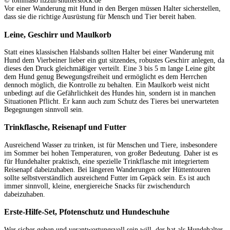
© tommaso lizzul/shutterstock.de
Vor einer Wanderung mit Hund in den Bergen müssen Halter sicherstellen,
dass sie die richtige Ausrüstung für Mensch und Tier bereit haben.
Leine, Geschirr und Maulkorb
Statt eines klassischen Halsbands sollten Halter bei einer Wanderung mit
Hund dem Vierbeiner lieber ein gut sitzendes, robustes Geschirr anlegen, da
dieses den Druck gleichmäßiger verteilt. Eine 3 bis 5 m lange Leine gibt
dem Hund genug Bewegungsfreiheit und ermöglicht es dem Herrchen
dennoch möglich, die Kontrolle zu behalten. Ein Maulkorb weist nicht
unbedingt auf die Gefährlichkeit des Hundes hin, sondern ist in manchen
Situationen Pflicht. Er kann auch zum Schutz des Tieres bei unerwarteten
Begegnungen sinnvoll sein.
Trinkflasche, Reisenapf und Futter
Ausreichend Wasser zu trinken, ist für Menschen und Tiere, insbesondere
im Sommer bei hohen Temperaturen, von großer Bedeutung. Daher ist es
für Hundehalter praktisch, eine spezielle Trinkflasche mit integriertem
Reisenapf dabeizuhaben. Bei längeren Wanderungen oder Hüttentouren
sollte selbstverständlich ausreichend Futter im Gepäck sein. Es ist auch
immer sinnvoll, kleine, energiereiche Snacks für zwischendurch
dabeizuhaben.
Erste-Hilfe-Set, Pfotenschutz und Hundeschuhe
Wer sicher gehen und verantwortungsvoll sein will, der hat als Hundehalter