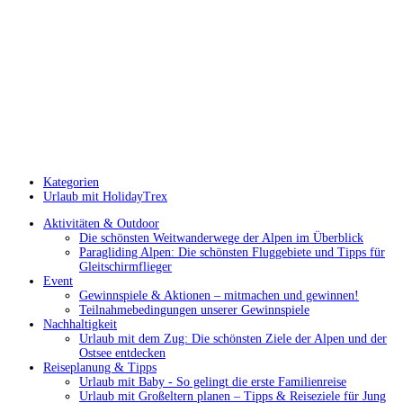
Kategorien
Urlaub mit HolidayTrex
Aktivitäten & Outdoor
Die schönsten Weitwanderwege der Alpen im Überblick
Paragliding Alpen: Die schönsten Fluggebiete und Tipps für
Gleitschirmflieger
Event
Gewinnspiele & Aktionen – mitmachen und gewinnen!
Teilnahmebedingungen unserer Gewinnspiele
Nachhaltigkeit
Urlaub mit dem Zug: Die schönsten Ziele der Alpen und der
Ostsee entdecken
Reiseplanung & Tipps
Urlaub mit Baby - So gelingt die erste Familienreise
Urlaub mit Großeltern planen – Tipps & Reiseziele für Jung