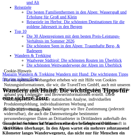
und Alt
Reiseziele
Die besten Familienthermen in den Alpen: Wasserspaß und
Erholung für Groß und Klein
Reiseziele im Herbst: Die schönsten Destinationen für die
goldene Jahreszeit in den Bergen
Top 10
Die 30 Alpenregionen mit dem besten Preis-Leistungs-
Verhältnis im Sommer 2026
Die schönsten Seen in den Alpen: Traumhafte Berg- &
Badeseen
Wandern & Trekking
Waalwege Südtirol: Die schönsten Routen im Überblick
Die schönsten Weitwanderwege der Alpen im Überblick
Cookie-Hinweis
Magazin
Wandern & Trekking
Wandern mit Hund: Die wichtigsten Tipps
für eine sichere Tour
Für ein optimales Webangebot erheben wir mit Hilfe von Cookies
Nutzungsinformationen, die wir, die TravelTrex GmbH, auch mit unseren
Wandern mit Hund: Die wichtigsten Tipps für
Partnern teilen. Auf Basis Ihrer Aktivitäten werden dabei Nutzungsprofile
anhand von Endgeräte- und Browserinformationen erstellt. Diese
eine sichere Tour
Nutzungsprofile dienen der statistischen Analyse, individuellen
Produktempfehlung, individualisierten Werbung und
Reichweitenmessung. Dafür benötigen wir Ihre Zustimmung (jederzeit
16. Juli 2025 - HolidayTrex
widerrufbar), die auch die Datenweitergabe bestimmter
personenbezogener Daten an Drittanbieter in Drittländern außerhalb des
Gerade im Sommer ist Wandern eine der beliebtesten Outdoor-
Europäischen Wirtschaftsraumes umfasst, wie Google oder Microsoft in
Aktivitäten überhaupt. In den Alpen wartet ein mehrere zehntausend
den USA.
Kilometer langes Wanderwegenetz, das nicht nur für Menschen ein