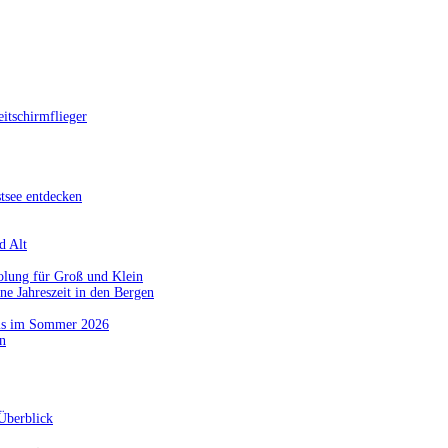
itschirmflieger
tsee entdecken
d Alt
olung für Groß und Klein
ne Jahreszeit in den Bergen
nis im Sommer 2026
n
Überblick