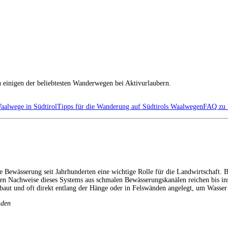
u einigen der beliebtesten Wanderwegen bei Aktivurlaubern.
Waalwege in Südtirol
Tipps für die Wanderung auf Südtirols Waalwegen
FAQ zu 
e Bewässerung seit Jahrhunderten eine wichtige Rolle für die Landwirtschaft. 
chen Nachweise dieses Systems aus schmalen Bewässerungskanälen reichen bis i
aut und oft direkt entlang der Hänge oder in Felswänden angelegt, um Wasser 
nden