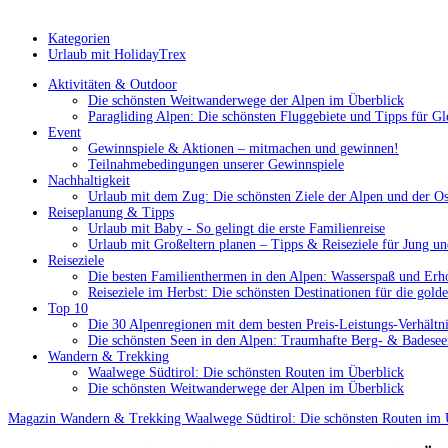
Kategorien
Urlaub mit HolidayTrex
Aktivitäten & Outdoor
Die schönsten Weitwanderwege der Alpen im Überblick
Paragliding Alpen: Die schönsten Fluggebiete und Tipps für Gle
Event
Gewinnspiele & Aktionen – mitmachen und gewinnen!
Teilnahmebedingungen unserer Gewinnspiele
Nachhaltigkeit
Urlaub mit dem Zug: Die schönsten Ziele der Alpen und der Os
Reiseplanung & Tipps
Urlaub mit Baby - So gelingt die erste Familienreise
Urlaub mit Großeltern planen – Tipps & Reiseziele für Jung un
Reiseziele
Die besten Familienthermen in den Alpen: Wasserspaß und Erh
Reiseziele im Herbst: Die schönsten Destinationen für die golde
Top 10
Die 30 Alpenregionen mit dem besten Preis-Leistungs-Verhält
Die schönsten Seen in den Alpen: Traumhafte Berg- & Badesee
Wandern & Trekking
Waalwege Südtirol: Die schönsten Routen im Überblick
Die schönsten Weitwanderwege der Alpen im Überblick
Magazin
Wandern & Trekking
Waalwege Südtirol: Die schönsten Routen im 