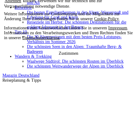
Ablehnen
klicken, verwenden wir nur technisch und zur
und Alt
Vertragserfüllung notwendige Dienste.
Reiseziele
Die besten Familienthermen in den Alpen: Wasserspaß und
Weitere Informationen zur Cookienutzung und die Möglichkeit zur
Erholung für Groß und Klein
Änderung Ihrer Einstellungen finden Sie in unserer
Cookie-Policy
.
Reiseziele im Herbst: Die schönsten Destinationen für die
goldene Jahreszeit in den Bergen
Informationen zum Verantwortlichen finden Sie in unserem
Impressum
.
Top 10
Informationen zu den Verarbeitungszwecken und Ihren Rechten finden Sie
Die 30 Alpenregionen mit dem besten Preis-Leistungs-
in unserer
Datenschutzerklärung
.
Verhältnis im Sommer 2026
Die schönsten Seen in den Alpen: Traumhafte Berg- &
Badeseen
Zustimmen
Wandern & Trekking
Waalwege Südtirol: Die schönsten Routen im Überblick
Die schönsten Weitwanderwege der Alpen im Überblick
Magazin
Deutschland
Reiseplanung & Tipps