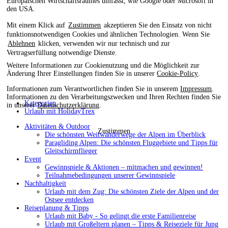
Europäischen Wirtschaftsraumes umfasst, wie Google oder Microsoft in
den USA.
Mit einem Klick auf
Zustimmen
akzeptieren Sie den Einsatz von nicht
funktionsnotwendigen Cookies und ähnlichen Technologien. Wenn Sie
Ablehnen
klicken, verwenden wir nur technisch und zur
Vertragserfüllung notwendige Dienste.
Weitere Informationen zur Cookienutzung und die Möglichkeit zur
Änderung Ihrer Einstellungen finden Sie in unserer
Cookie-Policy
.
Informationen zum Verantwortlichen finden Sie in unserem
Impressum
.
Informationen zu den Verarbeitungszwecken und Ihren Rechten finden Sie
Kategorien
in unserer
Datenschutzerklärung
.
Urlaub mit HolidayTrex
Aktivitäten & Outdoor
Zustimmen
Die schönsten Weitwanderwege der Alpen im Überblick
Paragliding Alpen: Die schönsten Fluggebiete und Tipps für
Gleitschirmflieger
Event
Gewinnspiele & Aktionen – mitmachen und gewinnen!
Teilnahmebedingungen unserer Gewinnspiele
Nachhaltigkeit
Urlaub mit dem Zug: Die schönsten Ziele der Alpen und der
Ostsee entdecken
Reiseplanung & Tipps
Urlaub mit Baby - So gelingt die erste Familienreise
Urlaub mit Großeltern planen – Tipps & Reiseziele für Jung