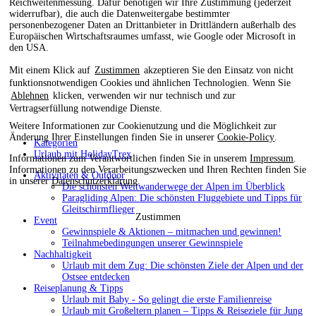
Reichweitenmessung. Dafür benötigen wir Ihre Zustimmung (jederzeit
widerrufbar), die auch die Datenweitergabe bestimmter
personenbezogener Daten an Drittanbieter in Drittländern außerhalb des
Europäischen Wirtschaftsraumes umfasst, wie Google oder Microsoft in
den USA.
Mit einem Klick auf
Zustimmen
akzeptieren Sie den Einsatz von nicht
funktionsnotwendigen Cookies und ähnlichen Technologien. Wenn Sie
Ablehnen
klicken, verwenden wir nur technisch und zur
Vertragserfüllung notwendige Dienste.
Weitere Informationen zur Cookienutzung und die Möglichkeit zur
Änderung Ihrer Einstellungen finden Sie in unserer
Cookie-Policy
.
Kategorien
Urlaub mit HolidayTrex
Informationen zum Verantwortlichen finden Sie in unserem
Impressum
.
Informationen zu den Verarbeitungszwecken und Ihren Rechten finden Sie
Aktivitäten & Outdoor
in unserer
Datenschutzerklärung
.
Die schönsten Weitwanderwege der Alpen im Überblick
Paragliding Alpen: Die schönsten Fluggebiete und Tipps für
Gleitschirmflieger
Zustimmen
Event
Gewinnspiele & Aktionen – mitmachen und gewinnen!
Teilnahmebedingungen unserer Gewinnspiele
Nachhaltigkeit
Urlaub mit dem Zug: Die schönsten Ziele der Alpen und der
Ostsee entdecken
Reiseplanung & Tipps
Urlaub mit Baby - So gelingt die erste Familienreise
Urlaub mit Großeltern planen – Tipps & Reiseziele für Jung