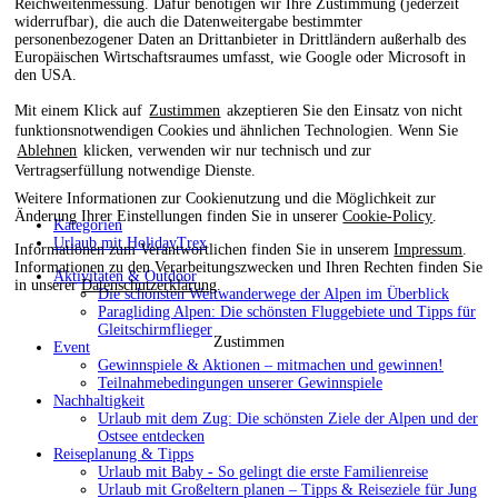
Reichweitenmessung. Dafür benötigen wir Ihre Zustimmung (jederzeit
widerrufbar), die auch die Datenweitergabe bestimmter
personenbezogener Daten an Drittanbieter in Drittländern außerhalb des
Europäischen Wirtschaftsraumes umfasst, wie Google oder Microsoft in
den USA.
Mit einem Klick auf
Zustimmen
akzeptieren Sie den Einsatz von nicht
funktionsnotwendigen Cookies und ähnlichen Technologien. Wenn Sie
Ablehnen
klicken, verwenden wir nur technisch und zur
Vertragserfüllung notwendige Dienste.
Weitere Informationen zur Cookienutzung und die Möglichkeit zur
Änderung Ihrer Einstellungen finden Sie in unserer
Cookie-Policy
.
Kategorien
Urlaub mit HolidayTrex
Informationen zum Verantwortlichen finden Sie in unserem
Impressum
.
Informationen zu den Verarbeitungszwecken und Ihren Rechten finden Sie
Aktivitäten & Outdoor
in unserer
Datenschutzerklärung
.
Die schönsten Weitwanderwege der Alpen im Überblick
Paragliding Alpen: Die schönsten Fluggebiete und Tipps für
Gleitschirmflieger
Zustimmen
Event
Gewinnspiele & Aktionen – mitmachen und gewinnen!
Teilnahmebedingungen unserer Gewinnspiele
Nachhaltigkeit
Urlaub mit dem Zug: Die schönsten Ziele der Alpen und der
Ostsee entdecken
Reiseplanung & Tipps
Urlaub mit Baby - So gelingt die erste Familienreise
Urlaub mit Großeltern planen – Tipps & Reiseziele für Jung