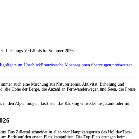
Preis-Leistungs-Verhältnis im Sommer 2026.
ighlights im Überblick
Französische Alpenregionen überzeugen preiswerten
 immer auch eine Mischung aus Naturerlebnis, Aktivität, Erholung und
nd: die Höhe der Berge, die Anzahl an Fernwanderwegen und Seen, die Preise
in den Alpen mögen, lässt sich das Ranking entweder insgesamt oder mit
2026
s. Das Zillertal schneidet in allen vier Hauptkategorien des HolidayTrex-
l am Ende auf den ersten Platz katapultiert. Die Top-Platzierungen beim