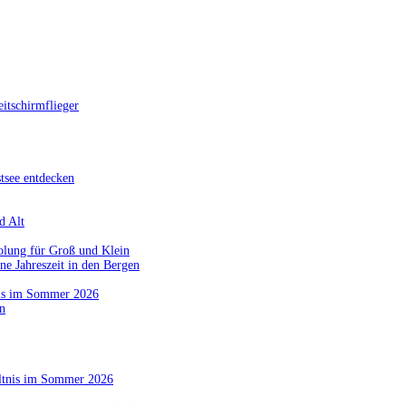
itschirmflieger
tsee entdecken
d Alt
olung für Groß und Klein
ne Jahreszeit in den Bergen
nis im Sommer 2026
n
ältnis im Sommer 2026