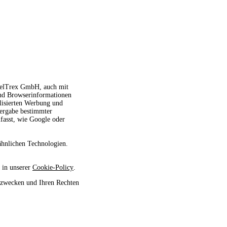
avelTrex GmbH, auch mit
und Browserinformationen
alisierten Werbung und
tergabe bestimmter
fasst, wie Google oder
ähnlichen Technologien.
 in unserer
Cookie-Policy
.
szwecken und Ihren Rechten