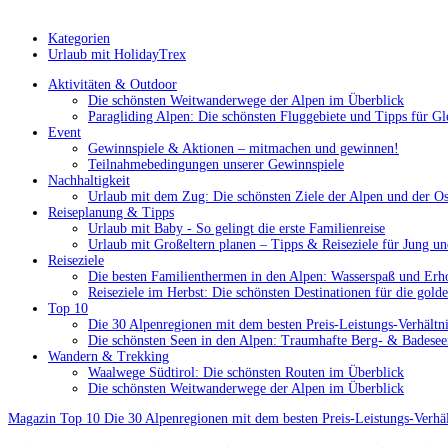
Kategorien
Urlaub mit HolidayTrex
Aktivitäten & Outdoor
Die schönsten Weitwanderwege der Alpen im Überblick
Paragliding Alpen: Die schönsten Fluggebiete und Tipps für Gle
Event
Gewinnspiele & Aktionen – mitmachen und gewinnen!
Teilnahmebedingungen unserer Gewinnspiele
Nachhaltigkeit
Urlaub mit dem Zug: Die schönsten Ziele der Alpen und der Os
Reiseplanung & Tipps
Urlaub mit Baby - So gelingt die erste Familienreise
Urlaub mit Großeltern planen – Tipps & Reiseziele für Jung un
Reiseziele
Die besten Familienthermen in den Alpen: Wasserspaß und Erh
Reiseziele im Herbst: Die schönsten Destinationen für die golde
Top 10
Die 30 Alpenregionen mit dem besten Preis-Leistungs-Verhält
Die schönsten Seen in den Alpen: Traumhafte Berg- & Badesee
Wandern & Trekking
Waalwege Südtirol: Die schönsten Routen im Überblick
Die schönsten Weitwanderwege der Alpen im Überblick
Magazin
Top 10
Die 30 Alpenregionen mit dem besten Preis-Leistungs-Verh