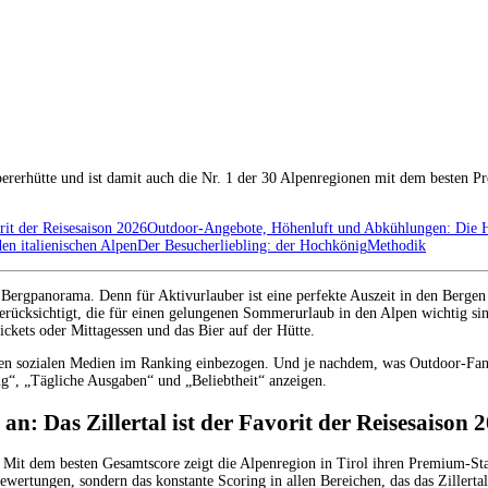
lpererhütte und ist damit auch die Nr. 1 der 30 Alpenregionen mit dem besten 
rit der Reisesaison 2026
Outdoor-Angebote, Höhenluft und Abkühlungen: Die H
en italienischen Alpen
Der Besucherliebling: der Hochkönig
Methodik
Bergpanorama. Denn für Aktivurlauber ist eine perfekte Auszeit in den Bergen
rücksichtigt, die für einen gelungenen Sommerurlaub in den Alpen wichtig si
ckets oder Mittagessen und das Bier auf der Hütte.
en sozialen Medien im Ranking einbezogen. Und je nachdem, was Outdoor-Fans 
g“, „Tägliche Ausgaben“ und „Beliebtheit“ anzeigen.
an: Das Zillertal ist der Favorit der Reisesaison 
Mit dem besten Gesamtscore zeigt die Alpenregion in Tirol ihren Premium-Statu
bewertungen, sondern das konstante Scoring in allen Bereichen, das das Zillerta