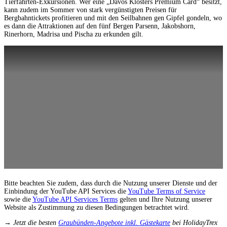
Tierfährten-Exkursionen. Wer eine „Davos Klosters Premium Card“ besitzt,
kann zudem im Sommer von stark vergünstigten Preisen für
Bergbahntickets profitieren und mit den Seilbahnen gen Gipfel gondeln, wo
es dann die Attraktionen auf den fünf Bergen Parsenn, Jakobshorn,
Rinerhorn, Madrisa und Pischa zu erkunden gilt.
Bitte beachten Sie zudem, dass durch die Nutzung unserer Dienste und der
Einbindung der YouTube API Services die
YouTube Terms of Service
sowie die
YouTube API Services Terms
gelten und Ihre Nutzung unserer
Website als Zustimmung zu diesen Bedingungen betrachtet wird.
→ Jetzt die besten
Graubünden-Angebote inkl. Gästekarte
bei HolidayTrex