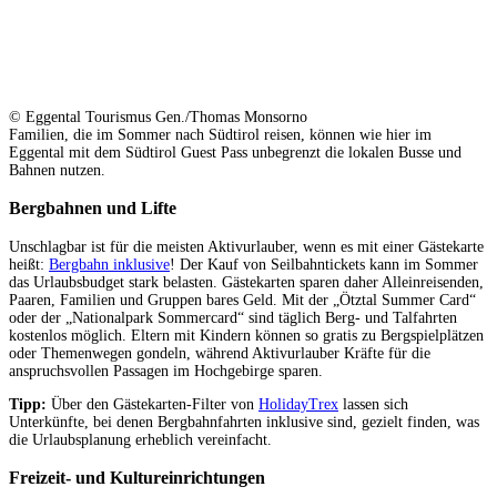
© Eggental Tourismus Gen./Thomas Monsorno
Familien, die im Sommer nach Südtirol reisen, können wie hier im
Eggental mit dem Südtirol Guest Pass unbegrenzt die lokalen Busse und
Bahnen nutzen.
Bergbahnen und Lifte
Unschlagbar ist für die meisten Aktivurlauber, wenn es mit einer Gästekarte
heißt:
Bergbahn inklusive
! Der Kauf von Seilbahntickets kann im Sommer
das Urlaubsbudget stark belasten. Gästekarten sparen daher Alleinreisenden,
Paaren, Familien und Gruppen bares Geld. Mit der „Ötztal Summer Card“
oder der „Nationalpark Sommercard“ sind täglich Berg- und Talfahrten
kostenlos möglich. Eltern mit Kindern können so gratis zu Bergspielplätzen
oder Themenwegen gondeln, während Aktivurlauber Kräfte für die
anspruchsvollen Passagen im Hochgebirge sparen.
Tipp:
Über den Gästekarten-Filter von
HolidayTrex
lassen sich
Unterkünfte, bei denen Bergbahnfahrten inklusive sind, gezielt finden, was
die Urlaubsplanung erheblich vereinfacht.
Freizeit- und Kultureinrichtungen