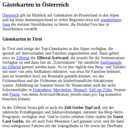
Gästekarten in Österreich
Österreich
gilt im Hinblick auf Gästekarten als Pionierland in den Alpen
und hat heute dementsprechend in vielen Regionen etwa mit
wunderbaren
Seen
die meisten Vorteilskarten zu bieten, die HolidayTrex hier in
Ausschnitten vorstellt.
Gästekarten in Tirol
In Tirol sind einige der Top-Gästekarten in den Alpen verfügbar, die
speziell auf Aktivurlauber und Familien zugeschnitten sind. Dazu gehört
etwa im
Zillertal
die
Zillertal Activcard
, die jeweils für die Sommersaison
verfügbar ist und dann fast als „Eintrittskarte“ für sämtliche
Ausflugsziele
im Zillertal
genutzt werden kann. So ist hier täglich eine Berg- und Talfahrt
mit einer von zehn Seilbahnen inklusive, was etwa für Familien bedeutet,
dass sie kostenfrei hoch zur Rosenalm gondeln können, wo das
Fichtenschloss und der Fichtensee als kinderfreundliche Attraktionen
warten. Abkühlung im Sommer bieten für Wasserratten auch die sechs
Schwimmbäder in
Finkenberg
,
Mayrhofen
,
Hippach
,
Zell am Ziller
, Stumm
und
Fügen
, von denen Activcard-Besitzer jeweils eines pro Tag kostenfrei
besuchen können.
In der Zillertal Arena gibt es auch die
Zell-Gerlos TopCard
, mit der
zahlreiche Ermäßigungen und Inklusivleistungen, darunter das Berg-Aktiv-
Programm, verfügbar sind. Und in Gerlos erhalten Gäste zudem die
Guest
Card Gerlos
, die oft auch Free Mountain Card genannt wird, und die dann
etwa unbegrenzte Fahrten mit der Isskogelbahn in Ort sowie der Dorfbahn