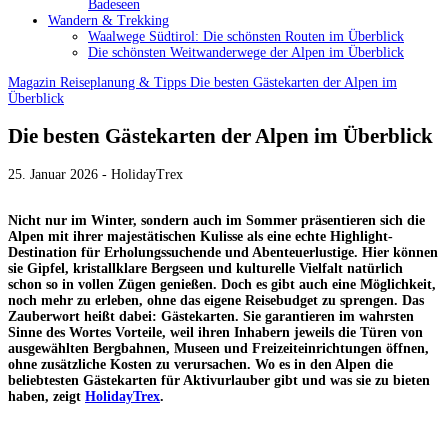
Badeseen
Wandern & Trekking
Waalwege Südtirol: Die schönsten Routen im Überblick
Die schönsten Weitwanderwege der Alpen im Überblick
Magazin
Reiseplanung & Tipps
Die besten Gästekarten der Alpen im
Überblick
Die besten Gästekarten der Alpen im Überblick
25. Januar 2026 - HolidayTrex
Nicht nur im Winter, sondern auch im Sommer präsentieren sich die
Alpen mit ihrer majestätischen Kulisse als eine echte Highlight-
Destination für Erholungssuchende und Abenteuerlustige. Hier können
sie Gipfel, kristallklare Bergseen und kulturelle Vielfalt natürlich
schon so in vollen Zügen genießen. Doch es gibt auch eine Möglichkeit,
noch mehr zu erleben, ohne das eigene Reisebudget zu sprengen. Das
Zauberwort heißt dabei: Gästekarten. Sie garantieren im wahrsten
Sinne des Wortes Vorteile, weil ihren Inhabern jeweils die Türen von
ausgewählten Bergbahnen, Museen und Freizeiteinrichtungen öffnen,
ohne zusätzliche Kosten zu verursachen. Wo es in den Alpen die
beliebtesten Gästekarten für Aktivurlauber gibt und was sie zu bieten
haben, zeigt
HolidayTrex
.