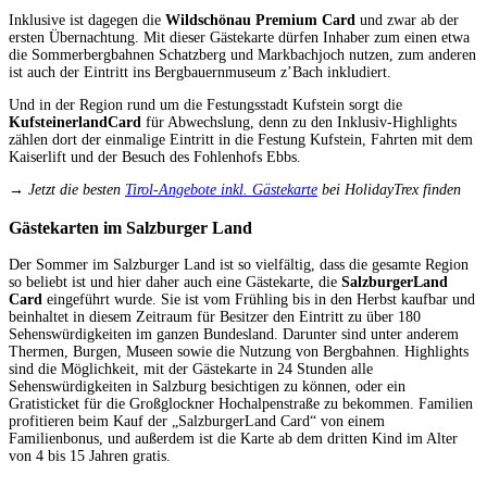
Inklusive ist dagegen die
Wildschönau Premium Card
und zwar ab der
ersten Übernachtung. Mit dieser Gästekarte dürfen Inhaber zum einen etwa
die Sommerbergbahnen Schatzberg und Markbachjoch nutzen, zum anderen
ist auch der Eintritt ins Bergbauernmuseum z’Bach inkludiert.
Und in der Region rund um die Festungsstadt Kufstein sorgt die
KufsteinerlandCard
für Abwechslung, denn zu den Inklusiv-Highlights
zählen dort der einmalige Eintritt in die Festung Kufstein, Fahrten mit dem
Kaiserlift und der Besuch des Fohlenhofs Ebbs.
→ Jetzt die besten
Tirol-Angebote inkl. Gästekarte
bei HolidayTrex finden
Gästekarten im Salzburger Land
Der Sommer im Salzburger Land ist so vielfältig, dass die gesamte Region
so beliebt ist und hier daher auch eine Gästekarte, die
SalzburgerLand
Card
eingeführt wurde. Sie ist vom Frühling bis in den Herbst kaufbar und
beinhaltet in diesem Zeitraum für Besitzer den Eintritt zu über 180
Sehenswürdigkeiten im ganzen Bundesland. Darunter sind unter anderem
Thermen, Burgen, Museen sowie die Nutzung von Bergbahnen. Highlights
sind die Möglichkeit, mit der Gästekarte in 24 Stunden alle
Sehenswürdigkeiten in Salzburg besichtigen zu können, oder ein
Gratisticket für die Großglockner Hochalpenstraße zu bekommen. Familien
profitieren beim Kauf der „SalzburgerLand Card“ von einem
Familienbonus, und außerdem ist die Karte ab dem dritten Kind im Alter
von 4 bis 15 Jahren gratis.