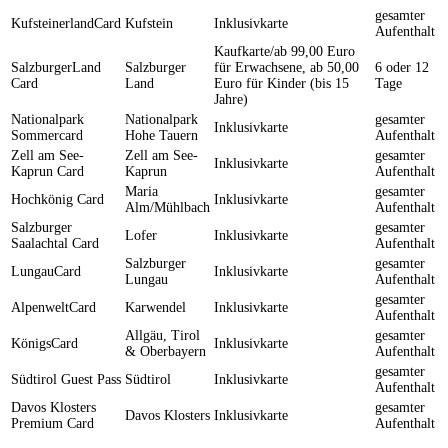
gesamter
KufsteinerlandCard
Kufstein
Inklusivkarte
Aufenthalt
Kaufkarte/ab 99,00 Euro
SalzburgerLand
Salzburger
für Erwachsene, ab 50,00
6 oder 12
Card
Land
Euro für Kinder (bis 15
Tage
Jahre)
Nationalpark
Nationalpark
gesamter
Inklusivkarte
Sommercard
Hohe Tauern
Aufenthalt
Zell am See-
Zell am See-
gesamter
Inklusivkarte
Kaprun Card
Kaprun
Aufenthalt
Maria
gesamter
Hochkönig Card
Inklusivkarte
Alm/Mühlbach
Aufenthalt
Salzburger
gesamter
Lofer
Inklusivkarte
Saalachtal Card
Aufenthalt
Salzburger
gesamter
LungauCard
Inklusivkarte
Lungau
Aufenthalt
gesamter
AlpenweltCard
Karwendel
Inklusivkarte
Aufenthalt
Allgäu, Tirol
gesamter
KönigsCard
Inklusivkarte
& Oberbayern
Aufenthalt
gesamter
Südtirol Guest Pass
Südtirol
Inklusivkarte
Aufenthalt
Davos Klosters
gesamter
Davos Klosters
Inklusivkarte
Premium Card
Aufenthalt