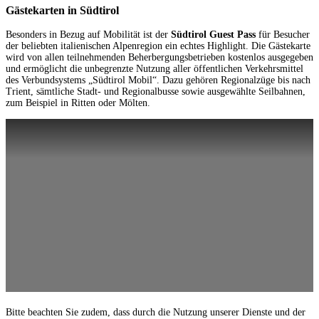
Gästekarten in Südtirol
Besonders in Bezug auf Mobilität ist der
Südtirol Guest Pass
für Besucher
der beliebten italienischen Alpenregion ein echtes Highlight. Die Gästekarte
wird von allen teilnehmenden Beherbergungsbetrieben kostenlos ausgegeben
und ermöglicht die unbegrenzte Nutzung aller öffentlichen Verkehrsmittel
des Verbundsystems „Südtirol Mobil“. Dazu gehören Regionalzüge bis nach
Trient, sämtliche Stadt- und Regionalbusse sowie ausgewählte Seilbahnen,
zum Beispiel in Ritten oder Mölten.
Bitte beachten Sie zudem, dass durch die Nutzung unserer Dienste und der