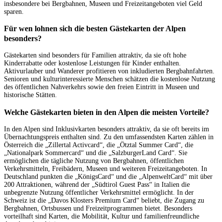
insbesondere bei Bergbahnen, Museen und Freizeitangeboten viel Geld
sparen.
Für wen lohnen sich die besten Gästekarten der Alpen
besonders?
Gästekarten sind besonders für Familien attraktiv, da sie oft hohe
Kinderrabatte oder kostenlose Leistungen für Kinder enthalten.
Aktivurlauber und Wanderer profitieren von inkludierten Bergbahnfahrten.
Senioren und kulturinteressierte Menschen schätzen die kostenlose Nutzung
des öffentlichen Nahverkehrs sowie den freien Eintritt in Museen und
historische Stätten.
Welche Gästekarten bieten in den Alpen die meisten Vorteile?
In den Alpen sind Inklusivkarten besonders attraktiv, da sie oft bereits im
Übernachtungspreis enthalten sind. Zu den umfassendsten Karten zählen in
Österreich die „Zillertal Activcard“, die „Ötztal Summer Card“, die
„Nationalpark Sommercard“ und die „SalzburgerLand Card“. Sie
ermöglichen die tägliche Nutzung von Bergbahnen, öffentlichen
Verkehrsmitteln, Freibädern, Museen und weiteren Freizeitangeboten. In
Deutschland punkten die „KönigsCard“ und die „AlpenweltCard“ mit über
200 Attraktionen, während der „Südtirol Guest Pass“ in Italien die
unbegrenzte Nutzung öffentlicher Verkehrsmittel ermöglicht. In der
Schweiz ist die „Davos Klosters Premium Card“ beliebt, die Zugang zu
Bergbahnen, Ortsbussen und Freizeitprogrammen bietet. Besonders
vorteilhaft sind Karten, die Mobilität, Kultur und familienfreundliche