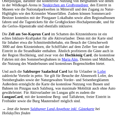
Oberpinzgau, darunter die kostenfreie Nutzung von Bergbahnen wie denen
in der Wildkogel-Arena in
Neukirchen am Großvenediger
, den Eintritt in
Museen wie die Nationalparkwelten in Mittersill und den Zugang zu Natur-
Highlights wie den Krimmler Wasserfällen. Zudem können Sommercard-
Besitzer kostenlos mit der Pinzgauer Lokalbahn sowie allen Regionalbussen
fahren und die Tagestickets für die Großglockner-Hochalpenstraße, und für
die Gerlos-Alpenstraße sind ebenfalls inklusive.
Die
Zell am See-Kaprun Card
im Schatten des Kitzsteinhorns ist ein
echtes Inklusiv-Kraftpaket für alle Aktivurlauber. Denn mit der Karte sind
für Inhaber etwa die Schmittenhöhebahn, ein Besuch der Gletscherwelt
3000 auf dem Kitzsteinhorn, die Schifffahrt auf dem Zeller See und der
Eintritt in die Strandbäder enthalten. Ähnlich profitieren die Gäste auch in
der Region Hochkönig, und zwar von der
Hochkönig Card
, die kostenlose
Fahrten mit den Sommerbergbahnen in
Maria Alm
, Dienten und Mühlbach,
die Nutzung des Wanderbusses und kostenloses Bogenschießen bietet.
Und auch die
Salzburger Saalachtal Card
hat für Urlauber in
Lofer
zahlreiche Vorteile in petto. Sie gilt für Besuche der Almenwelt Lofer, des
Steinbergbades sowie der Naturgewalten Vorder- und Seisenbergklamm.
Außerdem ermöglicht die Karte die kostenlose Nutzung von Bussen und
Bahnen im Pinzgau nach Salzburg, was maximale Mobilität auch ohne Auto
gewährleistet. Für Aktivurlauber im Lungau gibt es zudem die
LungauCard
, mit der kostenlose Berg- und Talfahrten, freier Eintritt in
Freibäder sowie die Burg Mauterndorf möglich sind.
→ Jetzt die besten
Salzburger Land-Angebote inkl. Gästekarte
bei
HolidayTrex finden