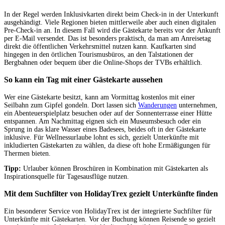
In der Regel werden Inklusivkarten direkt beim Check-in in der Unterkunft
ausgehändigt. Viele Regionen bieten mittlerweile aber auch einen digitalen
Pre-Check-in an. In diesem Fall wird die Gästekarte bereits vor der Ankunft
per E-Mail versendet. Das ist besonders praktisch, da man am Anreisetag
direkt die öffentlichen Verkehrsmittel nutzen kann. Kaufkarten sind
hingegen in den örtlichen Tourismusbüros, an den Talstationen der
Bergbahnen oder bequem über die Online-Shops der TVBs erhältlich.
So kann ein Tag mit einer Gästekarte aussehen
Wer eine Gästekarte besitzt, kann am Vormittag kostenlos mit einer
Seilbahn zum Gipfel gondeln. Dort lassen sich
Wanderungen
unternehmen,
ein Abenteuerspielplatz besuchen oder auf der Sonnenterrasse einer Hütte
entspannen. Am Nachmittag eignen sich ein Museumsbesuch oder ein
Sprung in das klare Wasser eines Badesees, beides oft in der Gästekarte
inklusive. Für Wellnessurlaube lohnt es sich, gezielt Unterkünfte mit
inkludierten Gästekarten zu wählen, da diese oft hohe Ermäßigungen für
Thermen bieten.
Tipp:
Urlauber können Broschüren in Kombination mit Gästekarten als
Inspirationsquelle für Tagesausflüge nutzen.
Mit dem Suchfilter von HolidayTrex gezielt Unterkünfte finden
Ein besonderer Service von HolidayTrex ist der integrierte Suchfilter für
Unterkünfte mit Gästekarten. Vor der Buchung können Reisende so gezielt