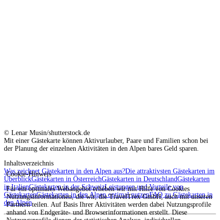
© Lenar Musin/shutterstock.de
Mit einer Gästekarte können Aktivurlauber, Paare und Familien schon bei
der Planung der einzelnen Aktivitäten in den Alpen bares Geld sparen.
Inhaltsverzeichnis
Was zeichnet Gästekarten in den Alpen aus?
Die attraktivsten Gästekarten im
Cookie-Hinweis
Überblick
Gästekarten in Österreich
Gästekarten in Deutschland
Gästekarten
in Italien
Gästekarten in der Schweiz
Leistungen und Vorteile von
Für ein optimales Webangebot erheben wir mit Hilfe von Cookies
Gästekarten
Gästekarten in den Alpen optimal nutzen
FAQ zu Gästekarten in
Nutzungsinformationen, die wir, die TravelTrex GmbH, auch mit unseren
den Alpen
Partnern teilen. Auf Basis Ihrer Aktivitäten werden dabei Nutzungsprofile
anhand von Endgeräte- und Browserinformationen erstellt. Diese