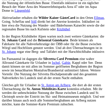
die Nutzung der öffentlichen Busse. Ebenfalls inklusive ist ein täglicher
Besuch der Water Area des Wassererlebnisparks Area 47 oder im Aqua
Dome in
Längenfeld
.
Aktivurlauber erhalten die
Wilder Kaiser GästeCard
in den Orten
Ellmau
,
Going, Scheffau und
Söll
direkt bei der Anreise kostenlos. Inkludiert ist
hier etwa die Nutzung des Wander- und Bäderbusses KaiserJet sowie die der
regionalen Busse bis nach Kufstein oder
Kitzbühel
.
In der Region Kitzbüheler Alpen warten noch zwei weitere Gästekarten: die
St. Johann Card
und die
Brixental Gästekarte
. Beide können als
Fahrkarte für alle Nahverkehrszüge der ÖBB oder für die Busse zwischen
Wörgl und Hochfilzen genutzt werden. Und ab drei Übernachtungen ist in
St. Johann
sogar eine Berg- und Talfahrt mit der Harschbichlbahn inklusive.
Im Paznauntal ist dagegen die
Silvretta Card Premium
eine wahre
Allround-Gästekarte für Urlauber in
Ischgl
,
Galtür
, Kappl oder See. Denn
damit können sie mit allen im Sommer geöffneten Bergbahnen der Region
sowie im benachbarten Montafon/Brandnertal unlimitiert fahren. Weitere
Vorteile: Die Nutzung der Silvretta Hochalpenstraße und des gesamten
Nahverkehrs bis Landeck sind ab der ersten Nacht enthalten.
Gleiches gilt für Urlauber in
St. Anton am Arlberg
, die dort ab der ersten
Übernachtung die
St. Anton Mobilitäts-Karte
kostenlos erhalten. Mit ihr
werden die unbeschränkte Nutzung der Busse zwischen Landeck und St.
Christoph sowie der Eintritt ins Ski- und Heimatmuseum möglich. Und wer
darüber hinaus auch noch alle Sommerbergbahnen am Arlberg nutzen
möchte, kann die Sommer-Karte Premium zubuchen.