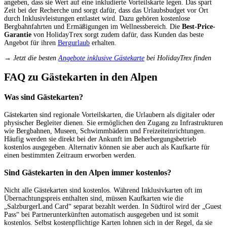
angeben, dass sie Wert auf eine inkludierte Vorteilskarte legen. Das spart
Zeit bei der Recherche und sorgt dafür, dass das Urlaubsbudget vor Ort
durch Inklusivleistungen entlastet wird. Dazu gehören kostenlose
Bergbahnfahrten und Ermäßigungen im Wellnessbereich. Die
Best-Price-
Garantie
von HolidayTrex sorgt zudem dafür, dass Kunden das beste
Angebot für ihren
Bergurlaub
erhalten.
→ Jetzt die besten
Angebote inklusive Gästekarte
bei HolidayTrex finden
FAQ zu Gästekarten in den Alpen
Was sind Gästekarten?
Gästekarten sind regionale Vorteilskarten, die Urlaubern als digitaler oder
physischer Begleiter dienen. Sie ermöglichen den Zugang zu Infrastrukturen
wie Bergbahnen, Museen, Schwimmbädern und Freizeiteinrichtungen.
Häufig werden sie direkt bei der Ankunft im Beherbergungsbetrieb
kostenlos ausgegeben. Alternativ können sie aber auch als Kaufkarte für
einen bestimmten Zeitraum erworben werden.
Sind Gästekarten in den Alpen immer kostenlos?
Nicht alle Gästekarten sind kostenlos. Während Inklusivkarten oft im
Übernachtungspreis enthalten sind, müssen Kaufkarten wie die
„SalzburgerLand Card“ separat bezahlt werden. In Südtirol wird der „Guest
Pass“ bei Partnerunterkünften automatisch ausgegeben und ist somit
kostenlos. Selbst kostenpflichtige Karten lohnen sich in der Regel, da sie