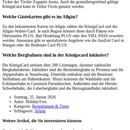
Ticket der Tiroler Zugspitz Arena. Auch die grenzübergreifend gültige
KönigsCard kann in Teilen Tirols genutzt werden.
Welche Gästekarten gibt es im Allgäu?
Zu den bekanntesten Karten im Allgäu zählen die KönigsCard und die
Allgäu-Walser-Card. Je nach Region können diese durch Pakete wie
Oberstaufen PLUS, Bad Hindelang PLUS oder den VIEL PASS erweitert
werden. Ansonsten gibt es spezialisierte Angebote wie die AusZeit Card in
Wangen oder die Bodensee Card PLUS.
Welche Bergbahnen sind in der Königscard inklusive?
Die KönigsCard umfasst über 200 Leistungen, darunter zahlreiche
Bergbahnfahrten. Inkludiert sind die Breitenbergbahn in Pfronten und die
Alpspitzbahn in Nesselwang. Ebenfalls enthalten sind die Reuttener
Seilbahnen am Hahnenkamm. Hinzu kommen die Wankbahn und die
Eckbauerbahn in Garmisch-Partenkirchen. Außerdem sind die Hörnle-
Schwebebahn, die Laberbergbahn und die Herzogstandbahn inkludiert.
Sonntag, 25. Januar 2026
Autor: HolidayTrex
Kategorie:
Reiseplanung & Tipps
Schlagwort:
Allgäu
Weitere Artikel, die Sie interessieren könnten