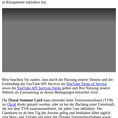
in Königsleiten inkludiert hat.
Bitte beachten Sie zudem, dass durch die Nutzung unserer Dienste und der
Einbindung der YouTube API Services die
YouTube Terms of Service
sowie die
YouTube API Services Terms
gelten und Ihre Nutzung unserer
Website als Zustimmung zu diesen Bedingungen betrachtet wird.
Die
Ötztal Summer Card
kann entweder beim Tourismusverband (TVB)
im
Ötztal
direkt gekauft werden, oder ist bei der Buchung einer Unterkunft,
die mit dem TVB zusammenarbeitet, für jeden Gast inkludiert. Die
Gästekarte ist ab dem Tag der Anreise gültig und beinhaltet dabei täglich
eine Berg- und Talfahrt mit einer der Ötztaler Sommerbergbahnen sowie