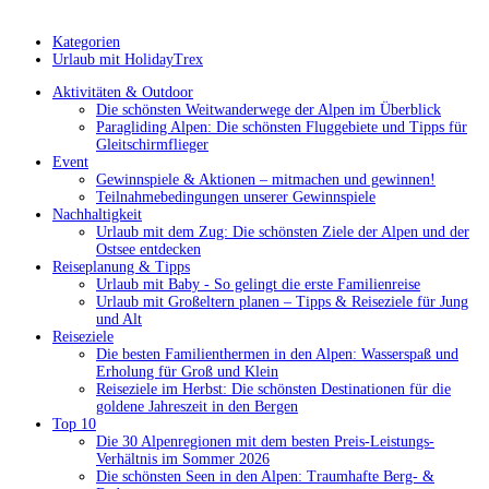
Kategorien
Urlaub mit HolidayTrex
Aktivitäten & Outdoor
Die schönsten Weitwanderwege der Alpen im Überblick
Paragliding Alpen: Die schönsten Fluggebiete und Tipps für
Gleitschirmflieger
Event
Gewinnspiele & Aktionen – mitmachen und gewinnen!
Teilnahmebedingungen unserer Gewinnspiele
Nachhaltigkeit
Urlaub mit dem Zug: Die schönsten Ziele der Alpen und der
Ostsee entdecken
Reiseplanung & Tipps
Urlaub mit Baby - So gelingt die erste Familienreise
Urlaub mit Großeltern planen – Tipps & Reiseziele für Jung
und Alt
Reiseziele
Die besten Familienthermen in den Alpen: Wasserspaß und
Erholung für Groß und Klein
Reiseziele im Herbst: Die schönsten Destinationen für die
goldene Jahreszeit in den Bergen
Top 10
Die 30 Alpenregionen mit dem besten Preis-Leistungs-
Verhältnis im Sommer 2026
Die schönsten Seen in den Alpen: Traumhafte Berg- &