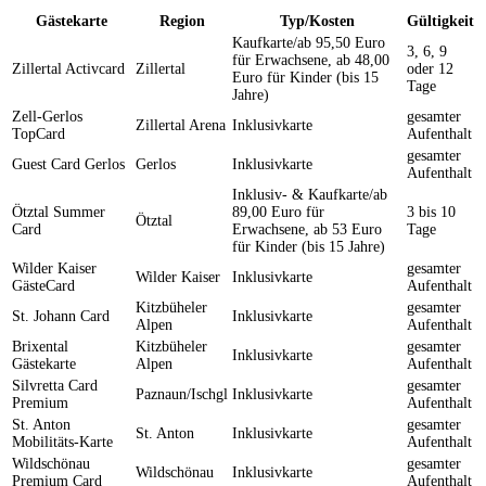
Gästekarte
Region
Typ/Kosten
Gültigkeit
Kaufkarte/ab 95,50 Euro
3, 6, 9
für Erwachsene, ab 48,00
Zillertal Activcard
Zillertal
oder 12
Euro für Kinder (bis 15
Tage
Jahre)
Zell-Gerlos
gesamter
Zillertal Arena
Inklusivkarte
TopCard
Aufenthalt
gesamter
Guest Card Gerlos
Gerlos
Inklusivkarte
Aufenthalt
Inklusiv- & Kaufkarte/ab
Ötztal Summer
89,00 Euro für
3 bis 10
Ötztal
Card
Erwachsene, ab 53 Euro
Tage
für Kinder (bis 15 Jahre)
Wilder Kaiser
gesamter
Wilder Kaiser
Inklusivkarte
GästeCard
Aufenthalt
Kitzbüheler
gesamter
St. Johann Card
Inklusivkarte
Alpen
Aufenthalt
Brixental
Kitzbüheler
gesamter
Inklusivkarte
Gästekarte
Alpen
Aufenthalt
Silvretta Card
gesamter
Paznaun/Ischgl
Inklusivkarte
Premium
Aufenthalt
St. Anton
gesamter
St. Anton
Inklusivkarte
Mobilitäts-Karte
Aufenthalt
Wildschönau
gesamter
Wildschönau
Inklusivkarte
Premium Card
Aufenthalt