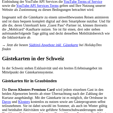
Einbindung der YouTube API Services die
YouTube Terms of Service
sowie die
YouTube API Services Terms
gelten und Ihre Nutzung unserer
Website als Zustimmung zu diesen Bedingungen betrachtet wird.
Insgesamt soll die Gästekarte zu einem umweltbewussten Reisen animieren
und ist dazu bequem komplett digital auf dem Smartphone nutzbar. Und für
alle die, deren Unterkunft kein „Guest Pass“-Partner ist, können ihrerseits
die „Mobilcard“-Kaufkarte nutzen. Sie ist für einen, drei oder sieben
aufeinanderfolgende Tage gültig und deckt denselben Mobilitätsbereich wie
die Inklusivkarte ab.
→ Jetzt die besten
Südtirol-Angebote inkl. Gästekarte
bei HolidayTrex
finden
Gästekarten in der Schweiz
In der Schweiz stehen Exklusivität und ein breites Erlebnisangebot im
Mittelpunkt der Gästekartensysteme.
Gästekarten für in Graubünden
Die
Davos Klosters Premium Card
wird jedem einzelnen Gast in den
beiden Alpenorten bereits ab einer Übernachtung nach der Zahlung der
Kurtaxe ausgehändigt. Mit der Gästekarte ist es möglich, die Ortsbusse in
Davos
und
Klosters
kostenlos zu nutzen sowie am Gästeprogramm selbst
teilzunehmen. Sie ist dabei sowohl im Sommer, als auch im Winter gültig
und beinhaltet Aktivitäten wie geführte Schneeschuhwanderungen oder