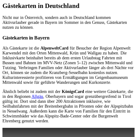
Gästekarten in Deutschland
Nicht nur in Österreich, sondern auch in Deutschland kommen
Aktivurlauber gerade in Bayern im Sommer in den Genuss, Gästekarten
nutzen zu können.
Gästekarten in Bayern
Als Gästekarte ist die
AlpenweltCard
für Besucher der Region Alpenwelt
Karwendel mit den Orten Mittenwald, Krün und Wallgau zu haben. Die
Inklusivkarte beinhaltet bereits ab dem ersten Urlaubstag Fahrten mit
Bussen und Bahnen im MVV-Netz (Zonen 5–12) zwischen Mittenwald und
Tutzing. Verbringen Familien oder Aktivurlauber länger als drei Nächte vor
Ort, können sie zudem die Kranzberg-Sesselbahn kostenlos nutzen.
Kulturinteressierte profitieren von Ermäßigungen im Geigenbaumuseum
Mittenwald sowie für geführte Wanderungen und Kurkonzerte.
Ähnlich beliebt ist zudem mit der
KönigsCard
eine weitere Gästekarte, die
in den Regionen
Allgäu
, Oberbayern und sogar grenzübergreifend in Tirol
gültig ist. Dort sind dann über 200 Attraktionen inklusive, wie
Seilbahnfahrten mit der Breitenbergbahn in Pfronten oder der Alpspitzbahn
in Nesselwang. Außerdem kann die Karte von Familien für den Eintritt in
Schwimmbäder wie das Alpspitz-Bade-Center oder die Burgenwelt
Ehrenberg genutzt werden.