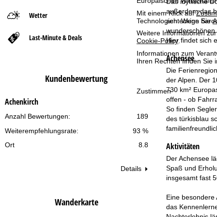
Europäischen Wirtschafts
Das idyllische 
außerdem das bi
Mit einem Klick auf
Zusti
Wetter
t
achteckige baroc
Technologien. Wenn Sie
A
wunderschönen Au
Weitere Informationen zur
Last-Minute & Deals
s
Hier findet sich
Cookie-Policy
.
Informationen zum Verant
Achensee
e
Ihren Rechten finden Sie 
Die Ferienregion
Kundenbewertung
i
der Alpen. Der 1
730 km² Europas
Zustimmen
t
offen - ob Fahrr
Achenkirch
So finden Segle
Anzahl Bewertungen:
189
e
des türkisblau 
familienfreundlic
Weiterempfehlungsrate:
93 %
Aktivitäten
Ort
8.8
Der Achensee lä
Spaß und Erholun
Details
insgesamt fast 
Eine besondere 
Wanderkarte
das Kennenlerne
Nachterlebnis lä