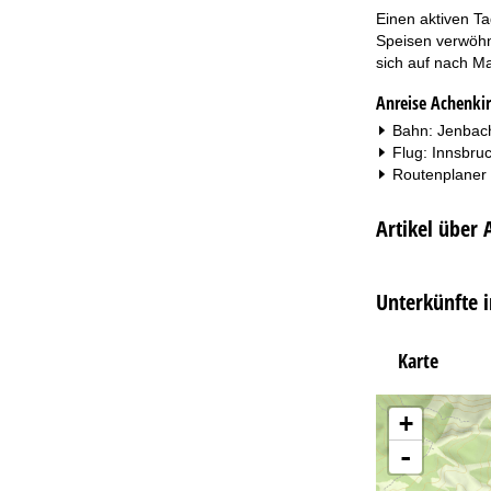
Einen aktiven Ta
Speisen verwöhne
sich auf nach M
Anreise Achenki
Bahn: Jenbach
Flug: Innsbru
Routenplaner
Artikel über 
Unterkünfte 
Karte
+
-