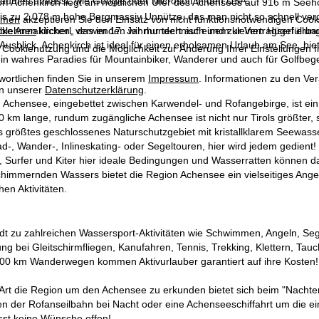
raumes umfasst, wie Google oder Microsoft in den USA.
Dorf Achenkirch liegt am nördlichen Ufer des Achensees auf 916 m See
s zu 2.078 m hohe Bergmassiv Unnütze, das man nicht so schnell verge
mmen
akzeptieren Sie den Einsatz von nicht funktionsnotwendigen Cook
ke Annakircherl, das im 17. Jahrhundert auf einem kleinen Hügel erbaut
blehnen
klicken, verwenden wir nur technisch und zur Vertragserfüllun
sblick. Achenkirch ist ideal für einen erholsamen Urlaub am See, biete
 Cookienutzung und die Möglichkeit zur Änderung Ihrer Einstellungen f
 ein wahres Paradies für Mountainbiker, Wanderer und auch für Golfbege
wortlichen finden Sie in unserem
Impressum
. Informationen zu den V
in unserer
Datenschutzerklärung
.
 Achensee, eingebettet zwischen Karwendel- und Rofangebirge, ist ein
0 km lange, rundum zugängliche Achensee ist nicht nur Tirols größter
 größtes geschlossenes Naturschutzgebiet mit kristallklarem Seewasse
ad-, Wander-, Inlineskating- oder Segeltouren, hier wird jedem gedient!
r, Surfer und Kiter hier ideale Bedingungen und Wasserratten können 
schimmernden Wassers bietet die Region Achensee ein vielseitiges Ang
hen Aktivitäten.
dt zu zahlreichen Wassersport-Aktivitäten wie Schwimmen, Angeln, Seg
g bei Gleitschirmfliegen, Kanufahren, Tennis, Trekking, Klettern, Tau
500 km Wanderwegen kommen Aktivurlauber garantiert auf ihre Kosten!
Art die Region um den Achensee zu erkunden bietet sich beim "Nachte
n der Rofanseilbahn bei Nacht oder eine Achenseeschiffahrt um die ei
sst keine Wünsche offen!