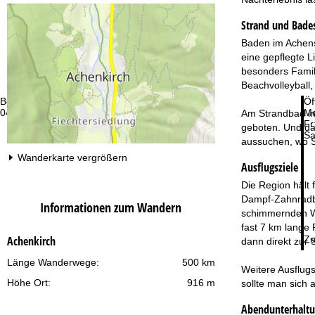
Strand und Bade
Baden im Achens
eine gepflegte L
besonders Famili
Beachvolleyball,
Beratung
Öf
044 580 28 89
Mo
Am Strandbad in
Fr
geboten. Und da
Sa
aussuchen, wo S
Wanderkarte vergrößern
Ausflugsziele
Die Region hält 
Dampf-Zahnradba
Informationen zum Wandern
schimmernden Wa
fast 7 km lange 
Zu
Achenkirch
dann direkt zur 
Länge Wanderwege:
500 km
Weitere Ausflug
Höhe Ort:
916 m
sollte man sich
Abendunterhalt