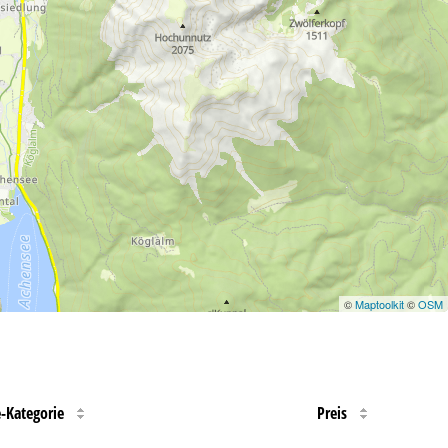
©
Maptoolkit
©
OSM
e-Kategorie
Preis