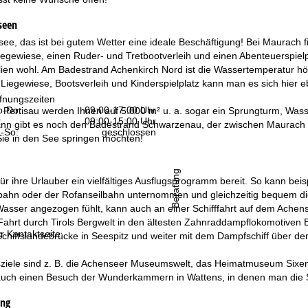
seen
ee, das ist bei gutem Wetter eine ideale Beschäftigung! Bei Maurach 
iegewiese, einen Ruder- und Tretbootverleih und einen Abenteuerspielp
en wohl. Am Badestrand Achenkirch Nord ist die Wassertemperatur höher
 Liegewiese, Bootsverleih und Kinderspielplatz kann man es sich hier e
fnungszeiten
-Do:
09:00-17:00 Uhr
 Pertisau werden Ihnen auf 5.000 m² u. a. sogar ein Sprungturm, Wasse
:
09:00-15:00 Uhr
nn gibt es noch den Badestrand Schwarzenau, der zwischen Maurach und
-So:
geschlossen
ie in den See springen möchten!
Beratung
für ihre Urlauber ein vielfältiges Ausflugsprogramm bereit. So kann b
hn oder der Rofanseilbahn unternommen und gleichzeitig bequem die
sser angezogen fühlt, kann auch an einer Schifffahrt auf dem Achens
Fahrt durch Tirols Bergwelt in den ältesten Zahnraddampflokomotiven 
r Kontaktseite
Schiffslandebrücke in Seespitz und weiter mit dem Dampfschiff über d
sziele sind z. B. die Achenseer Museumswelt, das Heimatmuseum Sixe
 auch einen Besuch der Wunderkammern in Wattens, in denen man die S
ung