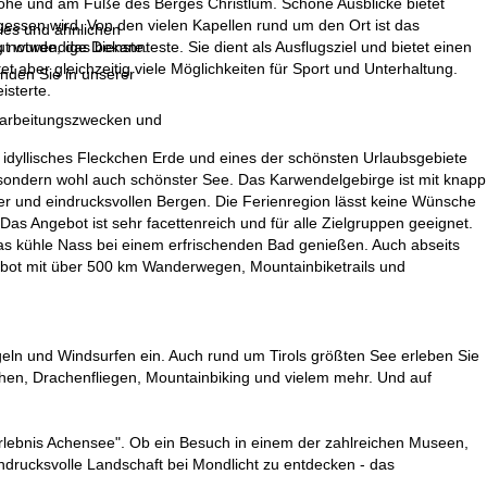
höhe und am Fuße des Berges Christlum. Schöne Ausblicke bietet
ssen wird. Von den vielen Kapellen rund um den Ort ist das
ies und ähnlichen
 wurde, das bekannteste. Sie dient als Ausflugsziel und bietet einen
g notwendige Dienste.
t aber gleichzeitig viele Möglichkeiten für Sport und Unterhaltung.
inden Sie in unserer
isterte.
erarbeitungszwecken und
 idyllisches Fleckchen Erde und eines der schönsten Urlaubsgebiete
, sondern wohl auch schönster See. Das Karwendelgebirge ist mit knapp
r und eindrucksvollen Bergen. Die Ferienregion lässt keine Wünsche
 Das Angebot ist sehr facettenreich und für alle Zielgruppen geeignet.
das kühle Nass bei einem erfrischenden Bad genießen. Auch abseits
ebot mit über 500 km Wanderwegen, Mountainbiketrails und
eln und Windsurfen ein. Auch rund um Tirols größten See erleben Sie
chen, Drachenfliegen, Mountainbiking und vielem mehr. Und auf
rlebnis Achensee". Ob ein Besuch in einem der zahlreichen Museen,
ndrucksvolle Landschaft bei Mondlicht zu entdecken - das