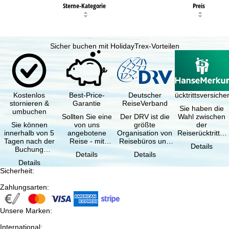
Sterne-Kategorie
Preis
Sicher buchen mit HolidayTrex-Vorteilen
Kostenlos
Best-Price-
Deutscher
Reiserücktrittsversich
stornieren &
Garantie
ReiseVerband
Sie haben die
umbuchen
Sollten Sie eine
Der DRV ist die
Wahl zwischen
Sie können
von uns
größte
der
innerhalb von 5
angebotene
Organisation von
Reiserücktritts-
Tagen nach der
Reise - mit
Reisebüros und
Versicherung
Details
Buchung
gleicher
Reiseveranstaltern
(inklusive …
Details
Details
kostenfrei
Verfügbarkeit
in …
Details
zurücktreten, …
und …
Sicherheit
:
Zahlungsarten
:
Unsere Marken
:
International
: