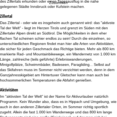
e
des Zillertals erkunden oder einen Tagesausflug in die nahe
Zustimmen
gelegenen Städte Innsbruck oder Kufstein machen.
Zillertal
Das Zillertal - oder wie es insgeheim auch genannt wird: das "aktivste
Tal der Welt" - liegt im Herzen Tirols und grenzt im Süden mit den
Zillertaler Alpen direkt an Südtirol. Die Möglichkeiten in dem eher
flachen Tal scheinen schier endlos zu sein! Durch die einzelnen, so
unterschiedlichen Regionen findet man hier alle Arten von Aktivitäten,
die sicher für jeden Geschmack das Richtige bieten. Mehr als 800 km
markierte Rad- und Mountainbikewege, ein Wandernetz von 1.000 km
Länge, zahlreiche (teils geführte) Erlebniswanderungen,
Minigolfplätze, Schwimmbäder, Badeseen, Paragliding... Selbst auf
das Skifahren muss im Sommer nicht verzichtet werden, denn in dem
Ganzjahresskigebiet am Hintertuxer Gletscher kann man auch bei
hochsommerlichen Temperaturen die Abfahrt genießen.
Aktivitäten
Im "aktivsten Tal der Welt" ist der Name für Aktivurlauber natürlich
Programm. Kein Wunder also, dass es in Hippach und Umgebung, wie
auch in den anderen Zillertaler Orten, im Sommer richtig sportlich
zugeht. Allein die fast 1.000 km Wanderwege und das 800 km lange