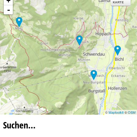
+
KARTE
-
©
Maptoolkit
©
OSM
Suchen…