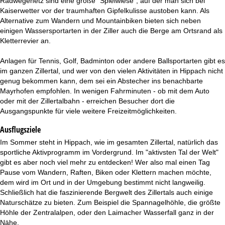
Radwegenetz sind eine große "Spielwiese", auf der man sich bei
Kaiserwetter vor der traumhaften Gipfelkulisse austoben kann. Als
Alternative zum Wandern und Mountainbiken bieten sich neben
einigen Wassersportarten in der Ziller auch die Berge am Ortsrand als
Kletterrevier an.
Anlagen für Tennis, Golf, Badminton oder andere Ballsportarten gibt es
im ganzen Zillertal, und wer von den vielen Aktivitäten in Hippach nicht
genug bekommen kann, dem sei ein Abstecher ins benachbarte
Mayrhofen empfohlen. In wenigen Fahrminuten - ob mit dem Auto
oder mit der Zillertalbahn - erreichen Besucher dort die
Ausgangspunkte für viele weitere Freizeitmöglichkeiten.
Ausflugsziele
Im Sommer steht in Hippach, wie im gesamten Zillertal, natürlich das
sportliche Aktivprogramm im Vordergrund. Im "aktivsten Tal der Welt"
gibt es aber noch viel mehr zu entdecken! Wer also mal einen Tag
Pause vom Wandern, Raften, Biken oder Klettern machen möchte,
dem wird im Ort und in der Umgebung bestimmt nicht langweilig.
Schließlich hat die faszinierende Bergwelt des Zillertals auch einige
Naturschätze zu bieten. Zum Beispiel die Spannagelhöhle, die größte
Höhle der Zentralalpen, oder den Laimacher Wasserfall ganz in der
Nähe.