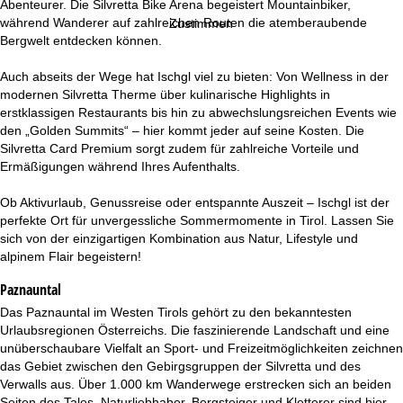
e
Abenteurer. Die Silvretta Bike Arena begeistert Mountainbiker,
während Wanderer auf zahlreichen Routen die atemberaubende
Zustimmen
Bergwelt entdecken können.
Auch abseits der Wege hat Ischgl viel zu bieten: Von Wellness in der
modernen Silvretta Therme über kulinarische Highlights in
erstklassigen Restaurants bis hin zu abwechslungsreichen Events wie
den „Golden Summits“ – hier kommt jeder auf seine Kosten. Die
Silvretta Card Premium sorgt zudem für zahlreiche Vorteile und
Ermäßigungen während Ihres Aufenthalts.
Ob Aktivurlaub, Genussreise oder entspannte Auszeit – Ischgl ist der
perfekte Ort für unvergessliche Sommermomente in Tirol. Lassen Sie
sich von der einzigartigen Kombination aus Natur, Lifestyle und
alpinem Flair begeistern!
Paznauntal
Das Paznauntal im Westen Tirols gehört zu den bekanntesten
Urlaubsregionen Österreichs. Die faszinierende Landschaft und eine
unüberschaubare Vielfalt an Sport- und Freizeitmöglichkeiten zeichnen
das Gebiet zwischen den Gebirgsgruppen der Silvretta und des
Verwalls aus. Über 1.000 km Wanderwege erstrecken sich an beiden
Seiten des Tales. Naturliebhaber, Bergsteiger und Kletterer sind hier