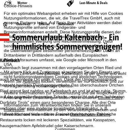
Wetter
Last-Minute & Deals
Cookie-Hinweis
Für ein optimales Webangebot erheben wir mit Hilfe von Cookies
Nutzungsinformationen, die wir, die TravelTrex GmbH, auch mit
unseren Partnern teilen. Auf Basis Ihrer Aktivitäten werden dabei
S
Österreich
Zillertal
Kaltenbach
Nutzungsprofile anhand von Endgeräte- und
Browserinformationen erstellt. Diese Nutzungsprofile dienen der
Sommerurlaub
Kaltenbach - Ein
t
statistischen Analyse, individuellen Produktempfehlung,
individualisierten Werbung und Reichweitenmessung. Dafür
himmlisches Sommervergnügen!
benötigen wir Ihre Zustimmung (jederzeit widerrufbar), die auch
a
die Datenweitergabe bestimmter personenbezogener Daten an
Drittanbieter in Drittländern außerhalb des Europäischen
r
Kaltenbach
Wirtschaftsraumes umfasst, wie Google oder Microsoft in den
USA.
Kaltenbach liegt zusammen mit den vorgelagerten Orten Ried und
t
Mit einem Klick auf
Zustimmen
akzeptieren Sie den Einsatz von
Stumm im Zentrum des Zillertals. Kaltenbach ist der größte und wohl
nicht funktionsnotwendigen Cookies und ähnlichen Technologien.
auch bekannteste Ort unter ihnen. Dank der Umgehungsstraße
Wenn Sie
Ablehnen
klicken, verwenden wir nur technisch und zur
s
herrscht hier kein Durchgangsverkehr. Das überschaubare Örtchen
Vertragserfüllung notwendige Dienste.
Ried grenzt fast nahtlos an Kaltenbach an und ist eher ruhig. Stumm,
Weitere Informationen zur Cookienutzung und die Möglichkeit zur
e
auf der gegenüberliegenden Talseite, versprüht mit dem "schönsten
Änderung Ihrer Einstellungen finden Sie in unserer
Cookie-Policy
.
Dorfplatz Tirols" einen ganz besonderen Charme. Alle drei Orte
Informationen zum Verantwortlichen finden Sie in unserem
i
verfügen über eine moderne touristische Infrastruktur, z. B.
Impressum
. Informationen zu den Verarbeitungszwecken und
Hallenbäder und viele weitere Freizeiteinrichtungen. Zahlreiche
Ihren Rechten finden Sie in unserer
Datenschutzerklärung
.
t
Restaurants locken mit leckeren Spezialitäten, wie Kasspatzen,
hausgemachtem Apfelstrudel oder Kaiserschmarrn.
Zustimmen