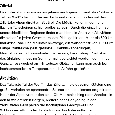
e
Zillertal
Das Zillertal - oder wie es insgeheim auch genannt wird: das "aktivste
Tal der Welt" - liegt im Herzen Tirols und grenzt im Süden mit den
Zillertaler Alpen direkt an Südtirol. Die Möglichkeiten in dem eher
flachen Tal scheinen schier endlos zu sein! Durch die einzelnen, so
unterschiedlichen Regionen findet man hier alle Arten von Aktivitäten,
die sicher für jeden Geschmack das Richtige bieten. Mehr als 800 km
markierte Rad- und Mountainbikewege, ein Wandernetz von 1.000 km
Länge, zahlreiche (teils geführte) Erlebniswanderungen,
Minigolfplätze, Schwimmbäder, Badeseen, Paragliding... Selbst auf
das Skifahren muss im Sommer nicht verzichtet werden, denn in dem
Ganzjahresskigebiet am Hintertuxer Gletscher kann man auch bei
hochsommerlichen Temperaturen die Abfahrt genießen.
Aktivitäten
Das "aktivste Tal der Welt" – das Zillertal – bietet seinen Gästen eine
große Variation an spannenden Sportarten, die allesamt eng mit der
Natur der Alpen verbunden sind. Ob Mountainbiking oder Wandern in
den faszinierenden Bergen, Klettern oder Canyoning in den
zerklüfteten Felsspalten der hochalpinen Gebirgswelt und
Wildwasserrafting oder Kajak-Touren durch die reißenden