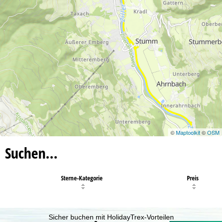
©
Maptoolkit
©
OSM
Suchen…
Sterne-Kategorie
Preis
Sicher buchen mit HolidayTrex-Vorteilen