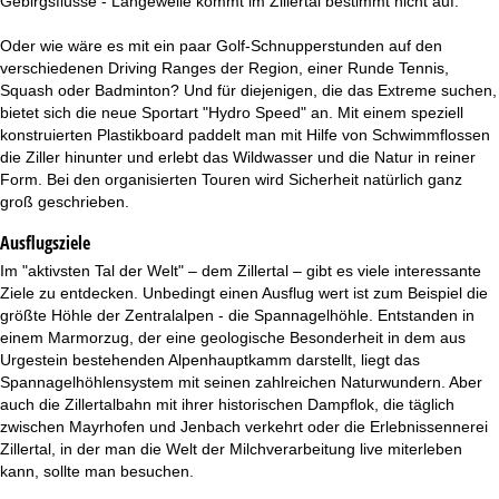
Gebirgsflüsse - Langeweile kommt im Zillertal bestimmt nicht auf.
Oder wie wäre es mit ein paar Golf-Schnupperstunden auf den
verschiedenen Driving Ranges der Region, einer Runde Tennis,
Squash oder Badminton? Und für diejenigen, die das Extreme suchen,
bietet sich die neue Sportart "Hydro Speed" an. Mit einem speziell
konstruierten Plastikboard paddelt man mit Hilfe von Schwimmflossen
die Ziller hinunter und erlebt das Wildwasser und die Natur in reiner
Form. Bei den organisierten Touren wird Sicherheit natürlich ganz
groß geschrieben.
Ausflugsziele
Im "aktivsten Tal der Welt" – dem Zillertal – gibt es viele interessante
Ziele zu entdecken. Unbedingt einen Ausflug wert ist zum Beispiel die
größte Höhle der Zentralalpen - die Spannagelhöhle. Entstanden in
einem Marmorzug, der eine geologische Besonderheit in dem aus
Urgestein bestehenden Alpenhauptkamm darstellt, liegt das
Spannagelhöhlensystem mit seinen zahlreichen Naturwundern. Aber
auch die Zillertalbahn mit ihrer historischen Dampflok, die täglich
zwischen Mayrhofen und Jenbach verkehrt oder die Erlebnissennerei
Zillertal, in der man die Welt der Milchverarbeitung live miterleben
kann, sollte man besuchen.