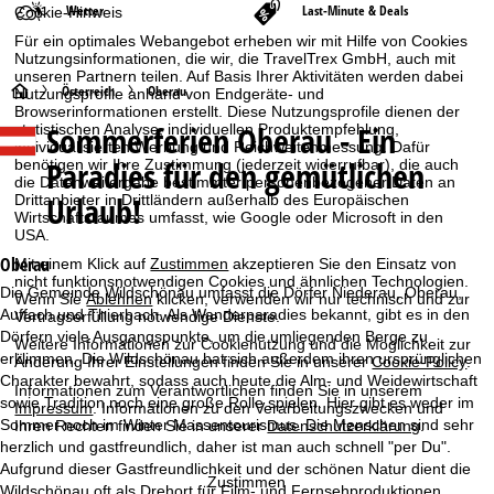
Wetter
Last-Minute & Deals
Cookie-Hinweis
Für ein optimales Webangebot erheben wir mit Hilfe von Cookies
Nutzungsinformationen, die wir, die TravelTrex GmbH, auch mit
unseren Partnern teilen. Auf Basis Ihrer Aktivitäten werden dabei
S
Österreich
Oberau
Nutzungsprofile anhand von Endgeräte- und
Browserinformationen erstellt. Diese Nutzungsprofile dienen der
Sommerferien
Oberau - Ein
statistischen Analyse, individuellen Produktempfehlung,
t
individualisierten Werbung und Reichweitenmessung. Dafür
Paradies für den gemütlichen
benötigen wir Ihre Zustimmung (jederzeit widerrufbar), die auch
a
die Datenweitergabe bestimmter personenbezogener Daten an
Urlaub!
Drittanbieter in Drittländern außerhalb des Europäischen
Wirtschaftsraumes umfasst, wie Google oder Microsoft in den
r
USA.
Oberau
Mit einem Klick auf
Zustimmen
akzeptieren Sie den Einsatz von
t
nicht funktionsnotwendigen Cookies und ähnlichen Technologien.
Die Gemeinde Wildschönau umfasst die Dörfer Niederau, Oberau,
Wenn Sie
Ablehnen
klicken, verwenden wir nur technisch und zur
Auffach und Thierbach. Als Wanderparadies bekannt, gibt es in den
s
Vertragserfüllung notwendige Dienste.
Dörfern viele Ausgangspunkte, um die umliegenden Berge zu
Weitere Informationen zur Cookienutzung und die Möglichkeit zur
erklimmen. Die Wildschönau hat sich außerdem ihren ursprünglichen
e
Änderung Ihrer Einstellungen finden Sie in unserer
Cookie-Policy
.
Charakter bewahrt, sodass auch heute die Alm- und Weidewirtschaft
Informationen zum Verantwortlichen finden Sie in unserem
sowie Tradition noch eine große Rolle spielen. Hier gibt es weder im
i
Impressum
. Informationen zu den Verarbeitungszwecken und
Sommer noch im Winter Massentourismus. Die Menschen sind sehr
Ihren Rechten finden Sie in unserer
Datenschutzerklärung
.
herzlich und gastfreundlich, daher ist man auch schnell "per Du".
t
Aufgrund dieser Gastfreundlichkeit und der schönen Natur dient die
Zustimmen
Wildschönau oft als Drehort für Film- und Fernsehproduktionen.