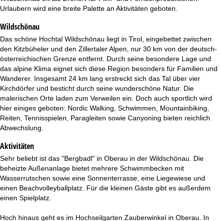
e
Urlaubern wird eine breite Palette an Aktivitäten geboten.
Wildschönau
Das schöne Hochtal Wildschönau liegt in Tirol, eingebettet zwischen
den Kitzbüheler und den Zillertaler Alpen, nur 30 km von der deutsch-
österreichischen Grenze entfernt. Durch seine besondere Lage und
das alpine Klima eignet sich diese Region besonders für Familien und
Wanderer. Insgesamt 24 km lang erstreckt sich das Tal über vier
Kirchdörfer und besticht durch seine wunderschöne Natur. Die
malerischen Orte laden zum Verweilen ein. Doch auch sportlich wird
hier einiges geboten: Nordic Walking, Schwimmen, Mountainbiking,
Reiten, Tennisspielen, Paragleiten sowie Canyoning bieten reichlich
Abwechslung.
Aktivitäten
Sehr beliebt ist das "Bergbadl" in Oberau in der Wildschönau. Die
beheizte Außenanlage bietet mehrere Schwimmbecken mit
Wasserrutschen sowie eine Sonnenterrasse, eine Liegewiese und
einen Beachvolleyballplatz. Für die kleinen Gäste gibt es außerdem
einen Spielplatz.
Hoch hinaus geht es im Hochseilgarten Zauberwinkel in Oberau. In