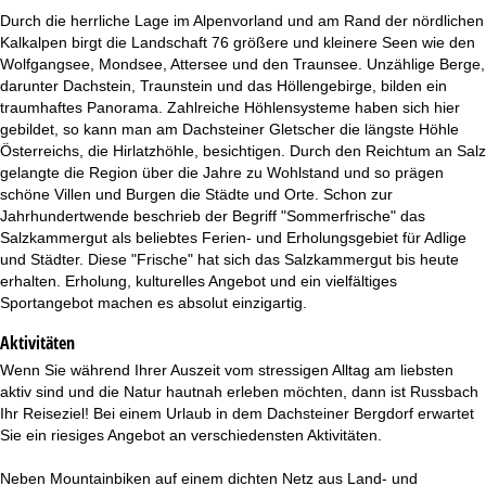
Durch die herrliche Lage im Alpenvorland und am Rand der nördlichen
Kalkalpen birgt die Landschaft 76 größere und kleinere Seen wie den
Wolfgangsee, Mondsee, Attersee und den Traunsee. Unzählige Berge,
darunter Dachstein, Traunstein und das Höllengebirge, bilden ein
traumhaftes Panorama. Zahlreiche Höhlensysteme haben sich hier
gebildet, so kann man am Dachsteiner Gletscher die längste Höhle
Österreichs, die Hirlatzhöhle, besichtigen. Durch den Reichtum an Salz
gelangte die Region über die Jahre zu Wohlstand und so prägen
schöne Villen und Burgen die Städte und Orte. Schon zur
Jahrhundertwende beschrieb der Begriff "Sommerfrische" das
Salzkammergut als beliebtes Ferien- und Erholungsgebiet für Adlige
und Städter. Diese "Frische" hat sich das Salzkammergut bis heute
erhalten. Erholung, kulturelles Angebot und ein vielfältiges
Sportangebot machen es absolut einzigartig.
Aktivitäten
Wenn Sie während Ihrer Auszeit vom stressigen Alltag am liebsten
aktiv sind und die Natur hautnah erleben möchten, dann ist Russbach
Ihr Reiseziel! Bei einem Urlaub in dem Dachsteiner Bergdorf erwartet
Sie ein riesiges Angebot an verschiedensten Aktivitäten.
Neben Mountainbiken auf einem dichten Netz aus Land- und