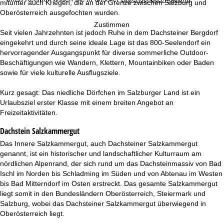
e
mitunter auch Kriegen, die an der Grenze zwischen Salzburg und
Oberösterreich ausgefochten wurden.
Zustimmen
Seit vielen Jahrzehnten ist jedoch Ruhe in dem Dachsteiner Bergdorf
eingekehrt und durch seine ideale Lage ist das 800-Seelendorf ein
hervorragender Ausgangspunkt für diverse sommerliche Outdoor-
Beschäftigungen wie Wandern, Klettern, Mountainbiken oder Baden
sowie für viele kulturelle Ausflugsziele.
Kurz gesagt: Das niedliche Dörfchen im Salzburger Land ist ein
Urlaubsziel erster Klasse mit einem breiten Angebot an
Freizeitaktivitäten.
Dachstein Salzkammergut
Das Innere Salzkammergut, auch Dachsteiner Salzkammergut
genannt, ist ein historischer und landschaftlicher Kulturraum am
nördlichen Alpenrand, der sich rund um das Dachsteinmassiv von Bad
Ischl im Norden bis Schladming im Süden und von Abtenau im Westen
bis Bad Mitterndorf im Osten erstreckt. Das gesamte Salzkammergut
liegt somit in den Bundesländern Oberösterreich, Steiermark und
Salzburg, wobei das Dachsteiner Salzkammergut überwiegend in
Oberösterreich liegt.