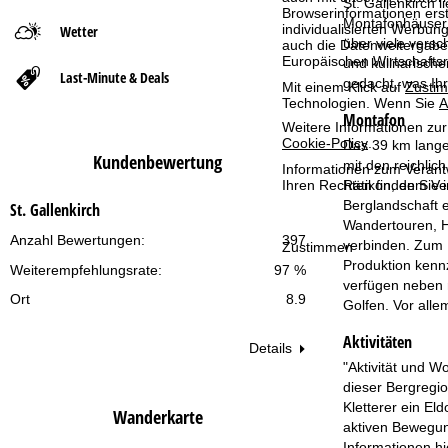
St. Gallenkirch 
Browserinformationen erste
Montafonhäuser, 
individualisierten Werbun
Wetter
t
über viele versc
auch die Datenweitergabe
Europäischen Wirtschafts
und kulinarische
Last-Minute & Deals
s
gedacht, was Ihr
Mit einem Klick auf
Zusti
Technologien. Wenn Sie
A
Montafon
e
Weitere Informationen zur
Cookie-Policy
.
Das 39 km lange
Kundenbewertung
i
mit den reichli
Informationen zum Verant
Rätikon, dem Ve
Ihren Rechten finden Sie 
t
Berglandschaft 
St. Gallenkirch
Wandertouren, Ho
Anzahl Bewertungen:
397
e
verbinden. Zum 
Zustimmen
Produktion kennz
Weiterempfehlungsrate:
97 %
verfügen neben m
Ort
8.9
Golfen. Vor alle
Aktivitäten
Details
"Aktivität und W
dieser Bergregi
Kletterer ein El
Wanderkarte
aktiven Bewegung
Informationen h