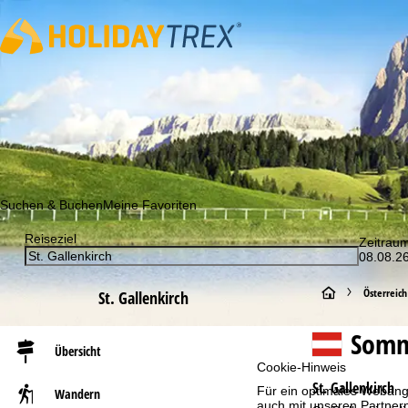
Abonnieren Sie unseren Newsletter und erfahren Sie als Erst
Suchen & Buchen
Meine Favoriten
Reiseziel
Zeitrau
08.08.26
S
Österreich
St. Gallenkirch
t
Somm
Übersicht
a
Cookie-Hinweis
St. Gallenkirch
Für ein optimales Webange
Wandern
r
auch mit unseren Partnern