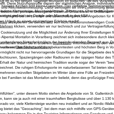
liegt im 40 km langen Talgebiet Montafon im südlichen Teil des Vorarlber
llt. Diese Nutzungsprofile dienen der statistischen Analyse, individue
barocke Kirchen und kleine Gässchen. Das vielfältige Sommerangebot v
g und Reichweitenmessung. Dafür benötigen wir Ihre Zustimmung (jederz
hiedene Klettersteige, Mountainbiketrails, Biketouren, Übernachtungs
 bestimmter personenbezogener Daten an Drittanbieter in Drittländern
raumes umfasst, wie Google oder Microsoft in den USA.
n Highlights bis hin zu tollen und abwechslungsreichen Angeboten für K
en Urlaub zu einem einzigartigen Erlebnis macht!
mmen
akzeptieren Sie den Einsatz von nicht funktionsnotwendigen Cook
blehnen
klicken, verwenden wir nur technisch und zur Vertragserfüllun
 Cookienutzung und die Möglichkeit zur Änderung Ihrer Einstellungen f
 Alpental Montafon in Vorarlberg zeichnet sich insbesondere durch kle
ch vorhandenen Naturdenkmälern der beeindruckenden Bergwelt aus. D
wortlichen finden Sie in unserem
Impressum
. Informationen zu den V
rwalls und der Silvretta mit dem bekanntesten und höchsten Berg in V
in unserer
Datenschutzerklärung
.
ermöglicht nicht nur hervorragende Grundlagen für die Skigebiete des
chtouren, Spaziergängen oder Radtouren in der üppigen Natur des Tals
Erhalt der Natur und heimischen Tradition wurde sogar der Verein "be
eichnet. Die ruhigen Erholungsorte im naturbelassenen Tal bieten ide
ehreren reizvollen Skigebieten im Winter über eine Fülle an Freizeit
m bei Familien ist das Montafon sehr beliebt, denn das großzügige Fre
ohlfühlen", unter diesem Motto stehen die Angebote von St. Gallenkirc
on, kann sie ja auch mit einer traumhaften Bergkulisse und über 1.13
dorado vor, viele Klettersteige wurden neu installiert und an Nordic-Wal
 bietet das "Geocaching", bei dem man sich mithilfe von GPS-Geräten 
ierzu bekommen Sie in den Touristen Informationen von Gaschurn und 