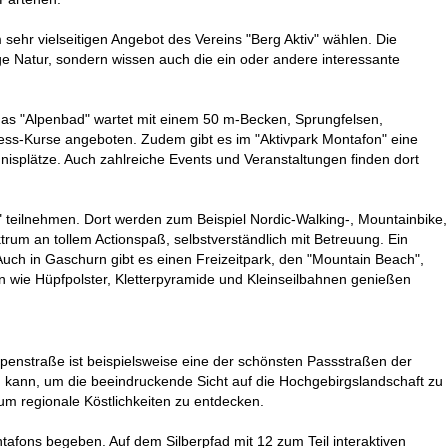
ehr vielseitigen Angebot des Vereins "Berg Aktiv" wählen. Die
ge Natur, sondern wissen auch die ein oder andere interessante
 das "Alpenbad" wartet mit einem 50 m-Becken, Sprungfelsen,
ss-Kurse angeboten. Zudem gibt es im "Aktivpark Montafon" eine
nnisplätze. Auch zahlreiche Events und Veranstaltungen finden dort
teilnehmen. Dort werden zum Beispiel Nordic-Walking-, Mountainbike,
ktrum an tollem Actionspaß, selbstverständlich mit Betreuung. Ein
ch in Gaschurn gibt es einen Freizeitpark, den "Mountain Beach",
en wie Hüpfpolster, Kletterpyramide und Kleinseilbahnen genießen
lpenstraße ist beispielsweise eine der schönsten Passstraßen der
n kann, um die beeindruckende Sicht auf die Hochgebirgslandschaft zu
 um regionale Köstlichkeiten zu entdecken.
tafons begeben. Auf dem Silberpfad mit 12 zum Teil interaktiven