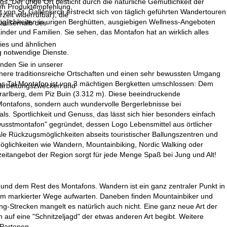
gs. Der urige Ort besticht durch die natürliche Gemütlichkeit der
llen Produktempfehlung,
on St. Gallenkirch erstreckt sich von täglich geführten Wandertouren
eit widerrufbar), die
möglichkeiten in urigen Berghütten, ausgiebigen Wellness-Angeboten
 außerhalb des
inder und Familien. Sie sehen, das Montafon hat an wirklich alles
ies und ähnlichen
g notwendige Dienste.
inden Sie in unserer
inere traditionsreiche Ortschaften und einen sehr bewussten Umgang
as Tal Montafon ist von 3 mächtigen Bergketten umschlossen: Dem
erarbeitungszwecken und
orarlberg, dem Piz Buin (3.312 m). Diese beeindruckende
 Montafons, sondern auch wundervolle Bergerlebnisse bei
. Sportlichkeit und Genuss, das lässt sich hier besonders einfach
wusstmontafon" gegründet, dessen Logo Lebensmittel aus örtlicher
ale Rückzugsmöglichkeiten abseits touristischer Ballungszentren und
möglichkeiten wie Wandern, Mountainbiking, Nordic Walking oder
izeitangebot der Region sorgt für jede Menge Spaß bei Jung und Alt!
h und dem Rest des Montafons. Wandern ist ein ganz zentraler Punkt in
0 km markierter Wege aufwarten. Daneben finden Mountainbiker und
king-Strecken mangelt es natürlich auch nicht. Eine ganz neue Art der
auf eine "Schnitzeljagd" der etwas anderen Art begibt. Weitere
Partenen.