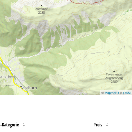
©
Maptoolkit
©
OSM
e-Kategorie
Preis