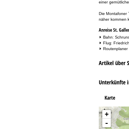
einer gemütlich
Die Montafoner 
näher kommen ka
Anreise St. Galle
Bahn: Schruns
Flug: Friedric
Routenplaner
Artikel über S
Unterkünfte i
Karte
+
-