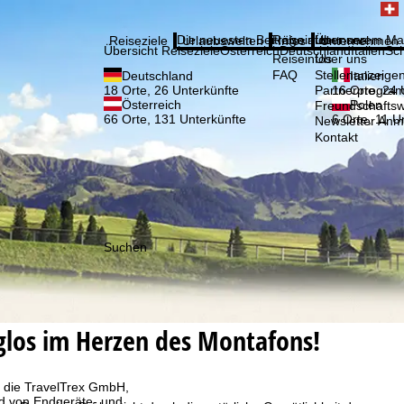
Bitte
Anmelden
Die neuesten Beiträge aus unserem Ma
Reiseinfos
Über uns
Reiseziele
Urlaubswelten
Infos
Unternehmen
Übersicht Reiseziele
Österreich
Deutschland
Italien
Sc
Reiseinfos
Über uns
FAQ
Stellenanzeige
Deutschland
Italien
Partnerprogra
18 Orte, 26 Unterkünfte
16 Orte, 24 
Österreich
Polen
Freundschafts
66 Orte, 131 Unterkünfte
6 Orte, 11 U
Newsletter An
Kontakt
Suchen
rglos im Herzen des Montafons!
, die TravelTrex GmbH,
and von Endgeräte- und