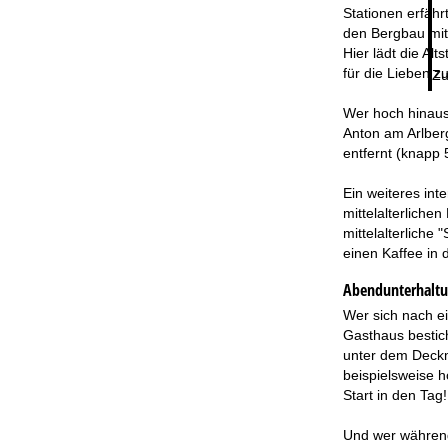
Stationen erfähr
den Bergbau mit 
Hier lädt die Al
für die Lieben z
Zu
Wer hoch hinaus
Anton am Arlberg
entfernt (knapp 
Ein weiteres int
mittelalterliche
mittelalterliche
einen Kaffee in d
Abendunterhalt
Wer sich nach ei
Gasthaus bestich
unter dem Deckma
beispielsweise 
Start in den Tag!
Und wer während