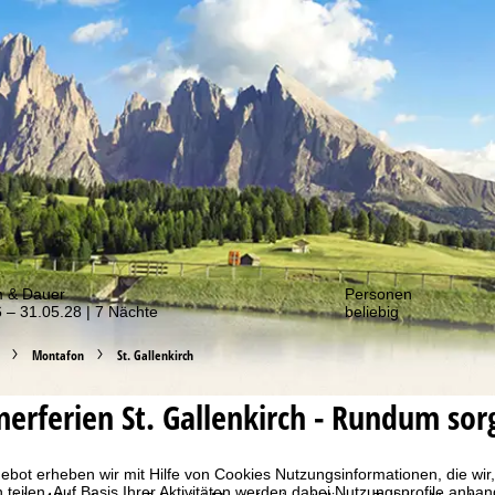
er von unseren Angeboten!
m & Dauer
Personen
 – 31.05.28 | 7 Nächte
beliebig
Montafon
St. Gallenkirch
erferien
St. Gallenkirch - Rundum so
bot erheben wir mit Hilfe von Cookies Nutzungsinformationen, die wir
 teilen. Auf Basis Ihrer Aktivitäten werden dabei Nutzungsprofile anh