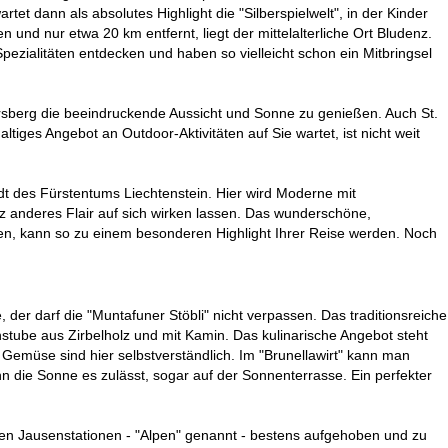
t dann als absolutes Highlight die "Silberspielwelt", in der Kinder
und nur etwa 20 km entfernt, liegt der mittelalterliche Ort Bludenz.
pezialitäten entdecken und haben so vielleicht schon ein Mitbringsel
sberg die beeindruckende Aussicht und Sonne zu genießen. Auch St.
ltiges Angebot an Outdoor-Aktivitäten auf Sie wartet, ist nicht weit
adt des Fürstentums Liechtenstein. Hier wird Moderne mit
z anderes Flair auf sich wirken lassen. Das wunderschöne,
igen, kann so zu einem besonderen Highlight Ihrer Reise werden. Noch
der darf die "Muntafuner Stöbli" nicht verpassen. Das traditionsreiche
stube aus Zirbelholz und mit Kamin. Das kulinarische Angebot steht
Gemüse sind hier selbstverständlich. Im "Brunellawirt" kann man
 die Sonne es zulässt, sogar auf der Sonnenterrasse. Ein perfekter
ten Jausenstationen - "Alpen" genannt - bestens aufgehoben und zu