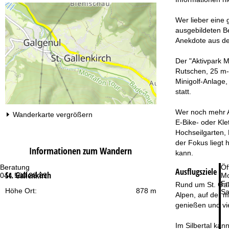
Wer lieber eine
ausgebildeten Be
Anekdote aus de
Der "Aktivpark M
Rutschen, 25 m-
Minigolf-Anlage,
statt.
Wer noch mehr A
Wanderkarte vergrößern
E-Bike- oder Kle
Hochseilgarten,
der Fokus liegt 
Informationen zum Wandern
kann.
Beratung
Öf
Ausflugsziele
St. Gallenkirch
044 580 28 89
Mo
Fr
Rund um St. Gall
Höhe Ort:
878 m
Sa
Alpen, auf der m
genießen und vie
Im Silbertal kan