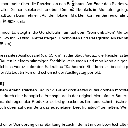
Beratung
t man mehr über die Faszination des Bergbaus. Am Ende des Pfades warte
allen Sinnen spielerisch erleben können. Ebenfalls im Montafon gelegen 
tstadt zum Bummeln ein. Auf den lokalen Märkten können Sie regionale S
u Hause.
r Kontaktseite
 möchte, steigt in die Gondelbahn, um auf dem "Sonnenbalkon" Mutter
, wo mit Rafting, Klettersteigen, Hochtouren und Paragliding ein reichha
55 km).
eressantes Ausflugsziel (ca. 55 km) ist die Stadt Vaduz, die Residenzst
n Bauten in einem stimmigen Stadtbild verbunden und man kann ein gan
 "Schloss Vaduz" oder den Sakralbau "Kathedrale St. Florin" zu besicht
er Altstadt trinken und schon ist der Ausflugstag perfekt.
ung
nem erlebnisreichen Tag in St. Gallenkirch etwas gutes gönnen möchte, 
t durch eine behagliche Atmosphäre in der original Montafoner Bauern
ntel regionaler Produkte, selbst gebackenes Brot und schnittfrisches 
hoch oben auf dem Berg das ausgiebige "Bergfrühstück" genießen. Wenn
 einer Wanderung eine Stärkung braucht, der ist in den bewirtschafte