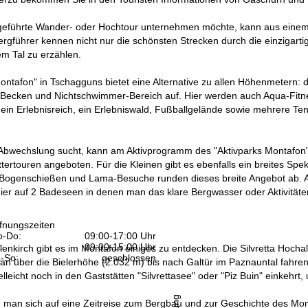
 geführte Wander- oder Hochtour unternehmen möchte, kann aus einem s
rgführer kennen nicht nur die schönsten Strecken durch die einzigarti
m Tal zu erzählen.
ontafon" in Tschagguns bietet eine Alternative zu allen Höhenmetern:
Becken und Nichtschwimmer-Bereich auf. Hier werden auch Aqua-Fitne
 ein Erlebnisreich, ein Erlebniswald, Fußballgelände sowie mehrere Te
bwechslung sucht, kann am Aktivprogramm des "Aktivparks Montafon" 
ttertouren angeboten. Für die Kleinen gibt es ebenfalls ein breites Spe
 Bogenschießen und Lama-Besuche runden dieses breite Angebot ab. Au
hier auf 2 Badeseen in denen man das klare Bergwasser oder Aktivität
fnungszeiten
-Do:
09:00-17:00 Uhr
:
09:00-15:00 Uhr
enkirch gibt es im Montafon einiges zu entdecken. Die Silvretta Hocha
-So:
geschlossen
an über die Bielerhöhe (2.032 m) bis nach Galtür im Paznauntal fahre
lleicht noch in den Gaststätten "Silvrettasee" oder "Piz Buin" einkehrt,
n man sich auf eine Zeitreise zum Bergbau und zur Geschichte des Mon