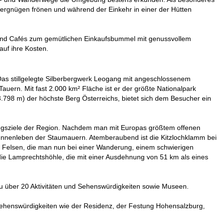
vergnügen frönen und während der Einkehr in einer der Hütten
n und Cafés zum gemütlichen Einkaufsbummel mit genussvollem
uf ihre Kosten.
 Das stillgelegte Silberbergwerk Leogang mit angeschlossenem
ern. Mit fast 2.000 km² Fläche ist er der größte Nationalpark
798 m) der höchste Berg Österreichs, bietet sich dem Besucher ein
lugsziele der Region. Nachdem man mit Europas größtem offenen
s Innenleben der Staumauern. Atemberaubend ist die Kitzlochklamm bei
e Felsen, die man nun bei einer Wanderung, einem schwierigen
 die Lamprechtshöhle, die mit einer Ausdehnung von 51 km als eines
 zu über 20 Aktivitäten und Sehenswürdigkeiten sowie Museen.
 Sehenswürdigkeiten wie der Residenz, der Festung Hohensalzburg,