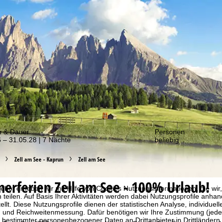
er von unseren Angeboten!
m & Dauer
Personen
 – 31.05.28 | 7 Nächte
beliebig
Zell am See - Kaprun
Zell am See
erferien
Zell am See - 100% Urlaub!
bot erheben wir mit Hilfe von Cookies Nutzungsinformationen, die wir
 teilen. Auf Basis Ihrer Aktivitäten werden dabei Nutzungsprofile anh
llt. Diese Nutzungsprofile dienen der statistischen Analyse, individue
g und Reichweitenmessung. Dafür benötigen wir Ihre Zustimmung (jederz
 bestimmter personenbezogener Daten an Drittanbieter in Drittländern