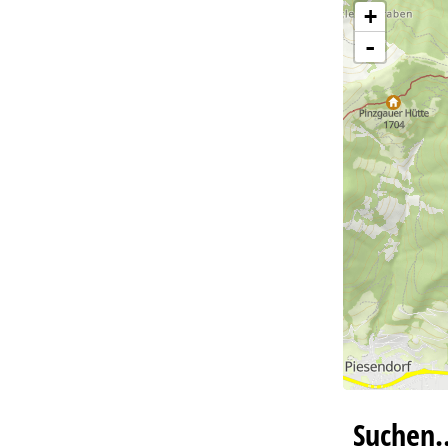
+
-
Suchen