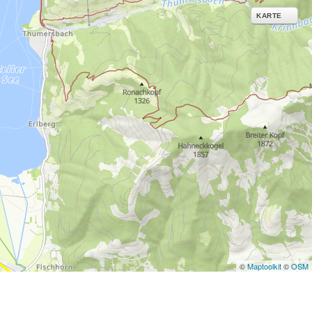
KARTE
©
Maptoolkit
©
OSM