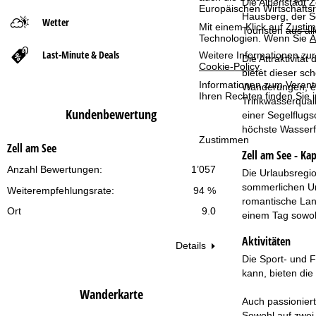
Die Alpenstadt Z
Europäischen Wirtschafts
Hausberg, der S
Wetter
t
Mit einem Klick auf
Zusti
Touristen aus al
Technologien. Wenn Sie
A
Last-Minute & Deals
s
Weitere Informationen zur
Die Attraktivitä
Cookie-Policy
.
bietet dieser sc
e
Informationen zum Verant
Wanderungen, ei
Ihren Rechten finden Sie 
Trinkwasserquali
Kundenbewertung
i
einer Segelflugs
höchste Wasserfä
Zustimmen
t
Zell am See
Zell am See - Ka
Anzahl Bewertungen:
1’057
e
Die Urlaubsregi
sommerlichen Unt
Weiterempfehlungsrate:
94 %
romantische Land
Ort
9.0
einem Tag sowohl
Aktivitäten
Details
Die Sport- und F
kann, bieten die
Wanderkarte
Auch passioniert
Sowohl auf zwei