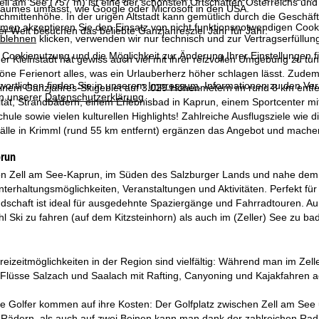
ell am See (757 m) ist eine der schönsten Ortschaften Österreichs un
raumes umfasst, wie Google oder Microsoft in den USA.
chmittenhöhe. In der urigen Altstadt kann gemütlich durch die Gesch
mmen
akzeptieren Sie den Einsatz von nicht funktionsnotwendigen Cook
ler Welt besuchen das beliebte Ganzjahresziel Jahr für Jahr.
blehnen
klicken, verwenden wir nur technisch und zur Vertragserfüllun
 Cookienutzung und die Möglichkeit zur Änderung Ihrer Einstellungen f
t der Kleinstadt hat gewiss auch viel mit ihrer reizvollen Umgebung zu t
höne Ferienort alles, was ein Urlauberherz höher schlagen lässt. Zudem
wortlichen finden Sie in unserem
Impressum
. Informationen zu den V
nem Ganzjahres-Skigebiet auf 3.029 Höhenmetern im rund 8 km entfern
in unserer
Datenschutzerklärung
.
tät, Strandbädern, einem Erlebnisbad in Kaprun, einem Sportcenter mi
chule sowie vielen kulturellen Highlights! Zahlreiche Ausflugsziele wi
lle in Krimml (rund 55 km entfernt) ergänzen das Angebot und machen 
prun
on Zell am See-Kaprun, im Süden des Salzburger Lands und nahe dem Na
erhaltungsmöglichkeiten, Veranstaltungen und Aktivitäten. Perfekt für
schaft ist ideal für ausgedehnte Spaziergänge und Fahrradtouren. Auß
 Ski zu fahren (auf dem Kitzsteinhorn) als auch im (Zeller) See zu ba
reizeitmöglichkeiten in der Region sind vielfältig: Während man im Z
 Flüsse Salzach und Saalach mit Rafting, Canyoning und Kajakfahren a
e Golfer kommen auf ihre Kosten: Der Golfplatz zwischen Zell am See 
 Rädern, als auch auf zwei Beinen kann man dank der zahlreichen R