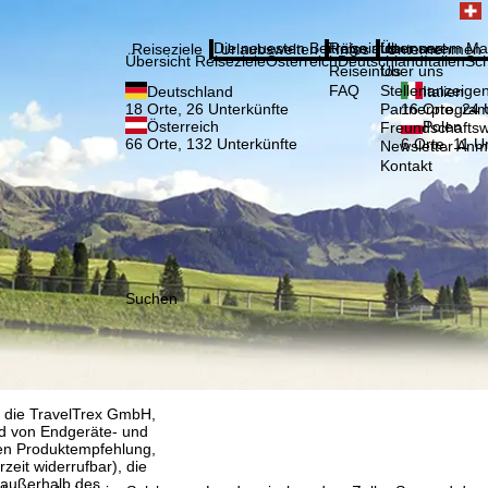
Bitte
Anmelden
Die neuesten Beiträge aus unserem Ma
Reiseinfos
Über uns
Reiseziele
Urlaubswelten
Infos
Unternehmen
Übersicht Reiseziele
Österreich
Deutschland
Italien
Sc
Reiseinfos
Über uns
FAQ
Stellenanzeige
Deutschland
Italien
Partnerprogra
18 Orte, 26 Unterkünfte
16 Orte, 24 
Österreich
Polen
Freundschafts
66 Orte, 132 Unterkünfte
6 Orte, 11 U
Newsletter An
Kontakt
Suchen
, die TravelTrex GmbH,
and von Endgeräte- und
llen Produktempfehlung,
eit widerrufbar), die
 außerhalb des