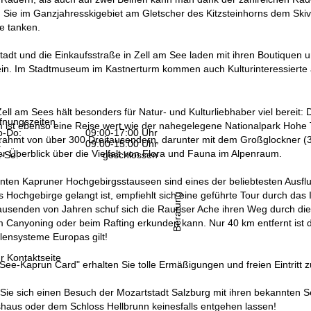
n Sie im Ganzjahresskigebiet am Gletscher des Kitzsteinhorns dem Ski
e tanken.
stadt und die Einkaufsstraße in Zell am See laden mit ihren Boutique
in. Im Stadtmuseum im Kastnerturm kommen auch Kulturinteressierte a
l am Sees hält besonders für Natur- und Kulturliebhaber viel bereit:
fnungszeiten
st ebenso eine Reise wert wie der nahegelegene Nationalpark Hohe Tau
-Do:
09:00-17:00 Uhr
rahmt von über 300 Dreitausendern, darunter mit dem Großglockner (3.
:
09:00-15:00 Uhr
 Überblick über die Vielfalt von Flora und Fauna im Alpenraum.
-So:
geschlossen
nten Kapruner Hochgebirgsstauseen sind eines der beliebtesten Ausf
 Hochgebirge gelangt ist, empfiehlt sich eine geführte Tour durch da
Beratung
ausenden von Jahren schuf sich die Rauriser Ache ihren Weg durch di
im Canyoning oder beim Rafting erkunden kann. Nur 40 km entfernt ist
lensysteme Europas gilt!
r Kontaktseite
 See-Kaprun Card" erhalten Sie tolle Ermäßigungen und freien Eintritt
n Sie sich einen Besuch der Mozartstadt Salzburg mit ihren bekannten
haus oder dem Schloss Hellbrunn keinesfalls entgehen lassen!