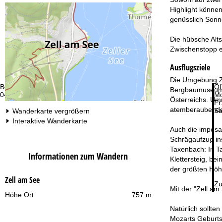
Highlight könne
genüsslich Sonn
Die hübsche Alt
Zwischenstopp e
Ausflugsziele
Die Umgebung Zel
Beratung
Öf
Bergbaumuseum i
044 580 28 89
Mo
Österreichs. Um
Fr
atemberaubender
Sa
Wanderkarte vergrößern
Interaktive Wanderkarte
Auch die imposa
Schrägaufzug ins
Taxenbach: In T
Informationen zum Wandern
Klettersteig, be
der größten Höh
Zell am See
Zu
Mit der "Zell am
Höhe Ort:
757 m
Natürlich sollte
Mozarts Geburts