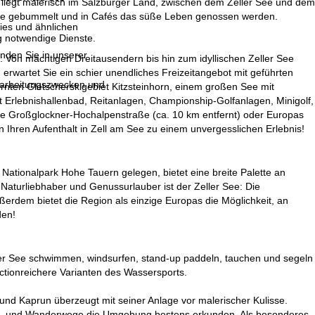
d liegt malerisch im Salzburger Land, zwischen dem Zeller See und dem
äfte gebummelt und in Cafés das süße Leben genossen werden.
ies und ähnlichen
g notwendige Dienste.
inden Sie in unserer
un: Von mächtigen Dreitausendern bis hin zum idyllischen Zeller See
 erwartet Sie ein schier unendliches Freizeitangebot mit geführten
erarbeitungszwecken und
ten Gletscherskigebiet Kitzsteinhorn, einem großen See mit
t Erlebnishallenbad, Reitanlagen, Championship-Golfanlagen, Minigolf,
e die Großglockner-Hochalpenstraße (ca. 10 km entfernt) oder Europas
Ihren Aufenthalt in Zell am See zu einem unvergesslichen Erlebnis!
tionalpark Hohe Tauern gelegen, bietet eine breite Palette an
 Naturliebhaber und Genussurlauber ist der Zeller See: Die
erdem bietet die Region als einzige Europas die Möglichkeit, an
den!
eller See schwimmen, windsurfen, stand-up paddeln, tauchen und segeln
ctionreichere Varianten des Wassersports.
und Kaprun überzeugt mit seiner Anlage vor malerischer Kulisse.
ad- und Wanderwege die Umgebung bestens erkunden. Als besonderes