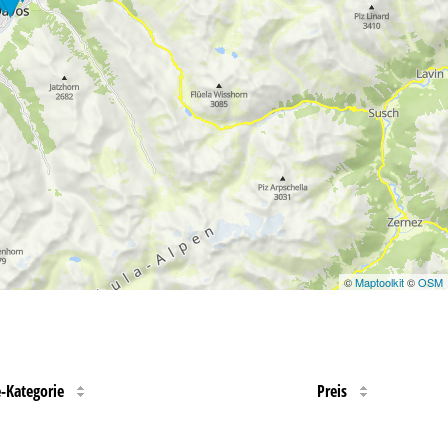
©
Maptoolkit
©
OSM
e-Kategorie
Preis