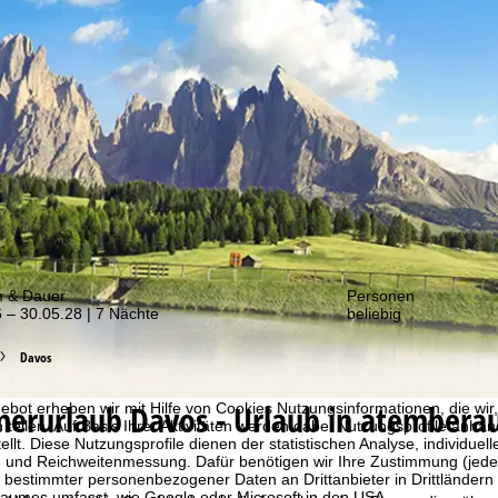
er von unseren Angeboten!
m & Dauer
Personen
 – 30.05.28 | 7 Nächte
beliebig
Davos
erurlaub
Davos - Urlaub in atembera
bot erheben wir mit Hilfe von Cookies Nutzungsinformationen, die wir
 teilen. Auf Basis Ihrer Aktivitäten werden dabei Nutzungsprofile anh
llt. Diese Nutzungsprofile dienen der statistischen Analyse, individue
g und Reichweitenmessung. Dafür benötigen wir Ihre Zustimmung (jederz
 bestimmter personenbezogener Daten an Drittanbieter in Drittländern
raumes umfasst, wie Google oder Microsoft in den USA.