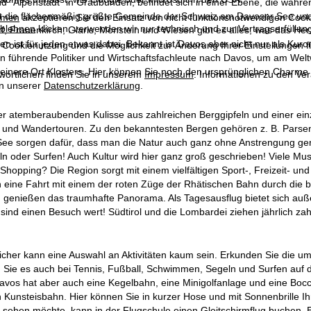
d "Alpenstadt" in Graubünden, befindet sich in einer Ebene, die währen
gt die flächenmäßig größte Gemeinde der Schweiz am Davoser See und bie
mmen
akzeptieren Sie den Einsatz von nicht funktionsnotwendigen Cook
blehnen
klicken, verwenden wir nur technisch und zur Vertragserfüllun
f, Frauenkirch, Glaris, Monstein und Wiesen gibt es alles, was das He
en ist für jeden etwas dabei. Bekannt ist Davos aber nicht nur als Kuro
 Cookienutzung und die Möglichkeit zur Änderung Ihrer Einstellungen f
n führende Politiker und Wirtschaftsfachleute nach Davos, um am Weltw
einere Ort Klosters. Hier können Sie noch den ursprünglichen Charme
wortlichen finden Sie in unserem
Impressum
. Informationen zu den V
in unserer
Datenschutzerklärung
.
 atemberaubenden Kulisse aus zahlreichen Berggipfeln und einer einzi
 und Wandertouren. Zu den bekanntesten Bergen gehören z. B. Parse
See sorgen dafür, dass man die Natur auch ganz ohne Anstrengung gen
n oder Surfen! Auch Kultur wird hier ganz groß geschrieben! Viele Mus
Shopping? Die Region sorgt mit einem vielfältigen Sport-, Freizeit- und
h eine Fahrt mit einem der roten Züge der Rhätischen Bahn durch die 
genießen das traumhafte Panorama. Als Tagesausflug bietet sich außer
 sind einen Besuch wert! Südtirol und die Lombardei ziehen jährlich 
cher kann eine Auswahl an Aktivitäten kaum sein. Erkunden Sie die um
n Sie es auch bei Tennis, Fußball, Schwimmen, Segeln und Surfen auf 
vos hat aber auch eine Kegelbahn, eine Minigolfanlage und eine Boccia
en Kunsteisbahn. Hier können Sie in kurzer Hose und mit Sonnenbrill
sehen möchte, kann in der Flugschule einen Gleitschirmflug buchen. E