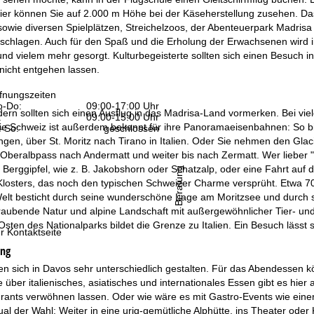
Hier können Sie auf 2.000 m Höhe bei der Käseherstellung zusehen. D
sowie diversen Spielplätzen, Streichelzoos, der Abenteuerpark Madris
schlagen. Auch für den Spaß und die Erholung der Erwachsenen wird 
nd vielem mehr gesorgt. Kulturbegeisterte sollten sich einen Besuch
icht entgehen lassen.
fnungszeiten
-Do:
09:00-17:00 Uhr
dern sollten sich einen Ausflug in das Madrisa-Land vormerken. Bei v
:
09:00-15:00 Uhr
ie Schweiz ist außerdem bekannt für ihre Panoramaeisenbahnen: So bie
-So:
geschlossen
en, über St. Moritz nach Tirano in Italien. Oder Sie nehmen den Glaci
Oberalbpass nach Andermatt und weiter bis nach Zermatt. Wer lieber "
Berggipfel, wie z. B. Jakobshorn oder Schatzalp, oder eine Fahrt auf
Beratung
losters, das noch den typischen Schweizer Charme versprüht. Etwa 70 
elt besticht durch seine wunderschöne Lage am Moritzsee und durch se
raubende Natur und alpine Landschaft mit außergewöhnlicher Tier- un
sten des Nationalparks bildet die Grenze zu Italien. Ein Besuch lässt
r Kontaktseite
ung
en sich in Davos sehr unterschiedlich gestalten. Für das Abendessen 
über italienisches, asiatisches und internationales Essen gibt es hier
ants verwöhnen lassen. Oder wie wäre es mit Gastro-Events wie eine
al der Wahl: Weiter in eine urig-gemütliche Alphütte, ins Theater oder