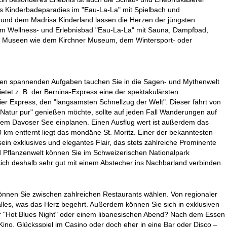
as Kinderbadeparadies im "Eau-La-La" mit Spielbach und
a und dem Madrisa Kinderland lassen die Herzen der jüngsten
im Wellness- und Erlebnisbad "Eau-La-La" mit Sauna, Dampfbad,
 in Museen wie dem Kirchner Museum, dem Wintersport- oder
ielen spannenden Aufgaben tauchen Sie in die Sagen- und Mythenwelt
tet z. B. der Bernina-Express eine der spektakulärsten
er Express, den "langsamsten Schnellzug der Welt". Dieser fährt von
Natur pur" genießen möchte, sollte auf jeden Fall Wanderungen auf
 dem Davoser See einplanen. Einen Ausflug wert ist außerdem das
km entfernt liegt das mondäne St. Moritz. Einer der bekanntesten
in exklusives und elegantes Flair, das stets zahlreiche Prominente
d Pflanzenwelt können Sie im Schweizerischen Nationalpark
 sich deshalb sehr gut mit einem Abstecher ins Nachbarland verbinden.
können Sie zwischen zahlreichen Restaurants wählen. Von regionaler
 alles, was das Herz begehrt. Außerdem können Sie sich in exklusiven
r "Hot Blues Night" oder einem libanesischen Abend? Nach dem Essen
 Kino, Glücksspiel im Casino oder doch eher in eine Bar oder Disco –