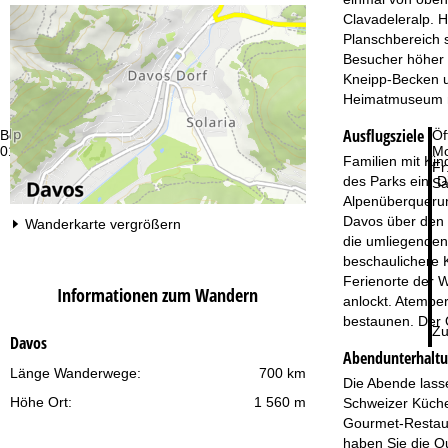
Clavadeleralp. 
Planschbereich 
Besucher höher 
Kneipp-Becken u
Heimatmuseum n
Ausflugsziele
Beratung
Öf
01 265 01 58
Mo
Familien mit Kin
Fr
des Parks ein. D
Sa
Alpenüberquerung
Davos über den 
Wanderkarte vergrößern
die umliegenden 
beschaulichere K
Ferienorte der W
Informationen zum Wandern
anlockt. Atembe
bestaunen. Der O
Zu
Davos
Abendunterhalt
Länge Wanderwege:
700 km
Die Abende lass
Höhe Ort:
1 560 m
Schweizer Küche 
Gourmet-Restaur
haben Sie die Qu