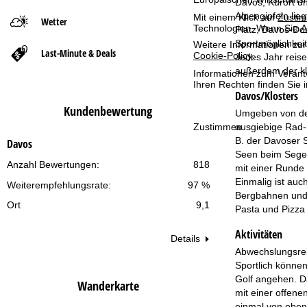
Davos, Kurort un
Alpengipfeln lie
Mit einem Klick auf
Zusti
Wetter
t
Technologien. Wenn Sie
A
Platz, Davos-Dor
Sportmöglichkeit
Weitere Informationen zur
Last-Minute & Deals
s
Cookie-Policy
.
Jedes Jahr reise
außerdem der kl
Informationen zum Verant
e
Ihren Rechten finden Sie 
Davos/Klosters
Kundenbewertung
i
Umgeben von der
Zustimmen
ausgiebige Rad-
t
B. der Davoser 
Davos
Seen beim Segel
Anzahl Bewertungen:
818
e
mit einer Runde 
Einmalig ist auc
Weiterempfehlungsrate:
97 %
Bergbahnen und 
Ort
9,1
Pasta und Pizza
Aktivitäten
Details
Abwechslungsrei
Sportlich könne
Golf angehen. Da
Wanderkarte
mit einer offen
einmal von oben 