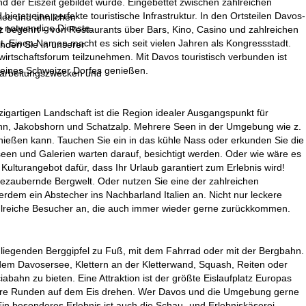
d der Eiszeit gebildet wurde. Eingebettet zwischen zahlreichen
tet eine perfekte touristische Infrastruktur. In den Ortsteilen Davos-
ies und ähnlichen
g notwendige Dienste.
rz begehrt – von Restaurants über Bars, Kino, Casino und zahlreichen
rt. Einen Namen macht es sich seit vielen Jahren als Kongressstadt.
inden Sie in unserer
irtschaftsforum teilzunehmen. Mit Davos touristisch verbunden ist
 eines Schweizer Dorfes genießen.
erarbeitungszwecken und
gartigen Landschaft ist die Region idealer Ausgangspunkt für
nn, Jakobshorn und Schatzalp. Mehrere Seen in der Umgebung wie z.
ießen kann. Tauchen Sie ein in das kühle Nass oder erkunden Sie die
een und Galerien warten darauf, besichtigt werden. Oder wie wäre es
 Kulturangebot dafür, dass Ihr Urlaub garantiert zum Erlebnis wird!
bezaubernde Bergwelt. Oder nutzen Sie eine der zahlreichen
dem ein Abstecher ins Nachbarland Italien an. Nicht nur leckere
zahlreiche Besucher an, die auch immer wieder gerne zurückkommen.
liegenden Berggipfel zu Fuß, mit dem Fahrrad oder mit der Bergbahn.
dem Davosersee, Klettern an der Kletterwand, Squash, Reiten oder
bahn zu bieten. Eine Attraktion ist der größte Eislaufplatz Europas
e Ihre Runden auf dem Eis drehen. Wer Davos und die Umgebung gerne
in besonderes Erlebnis ist auch die Schau- und Erlebniskäserei