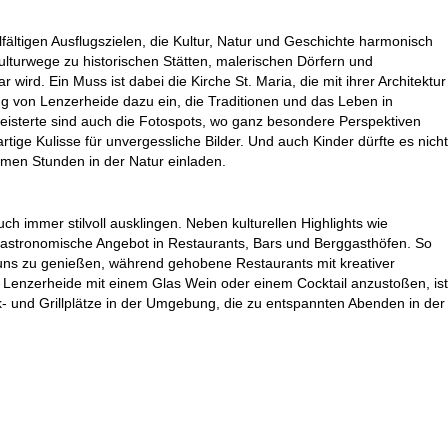
lfältigen Ausflugszielen, die Kultur, Natur und Geschichte harmonisch
ulturwege zu historischen Stätten, malerischen Dörfern und
ird. Ein Muss ist dabei die Kirche St. Maria, die mit ihrer Architektur
 von Lenzerheide dazu ein, die Traditionen und das Leben in
isterte sind auch die Fotospots, wo ganz besondere Perspektiven
rtige Kulisse für unvergessliche Bilder. Und auch Kinder dürfte es nicht
amen Stunden in der Natur einladen.
h immer stilvoll ausklingen. Neben kulturellen Highlights wie
gastronomische Angebot in Restaurants, Bars und Berggasthöfen. So
puns zu genießen, während gehobene Restaurants mit kreativer
n Lenzerheide mit einem Glas Wein oder einem Cocktail anzustoßen, ist
k- und Grillplätze in der Umgebung, die zu entspannten Abenden in der