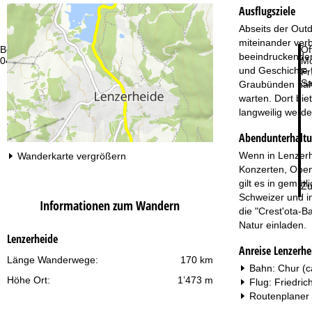
Ausflugsziele
Abseits der Outd
miteinander verb
Beratung
Öf
beeindruckenden 
044 580 28 89
Mo
und Geschichte 
Fr
Sa
Graubünden nähe
warten. Dort bie
langweilig werde
Abendunterhalt
Wenn in Lenzerhe
Wanderkarte vergrößern
Konzerten, Open
gilt es in gemü
Zu
Schweizer und in
Informationen zum Wandern
die "Crest'ota-B
Natur einladen.
Lenzerheide
Anreise Lenzerhe
Länge Wanderwege:
170 km
Bahn: Chur (c
Höhe Ort:
1’473 m
Flug: Friedric
Routenplaner