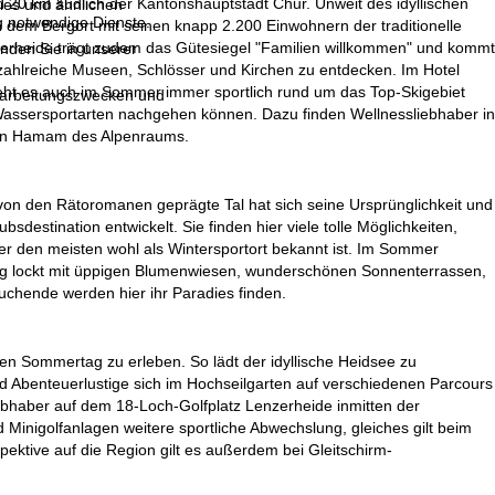
 20 km südlich der Kantonshauptstadt Chur. Unweit des idyllischen
ies und ähnlichen
g notwendige Dienste.
n dem Bergort mit seinen knapp 2.200 Einwohnern der traditionelle
nzerheide trägt zudem das Gütesiegel "Familien willkommen" und kommt
inden Sie in unserer
s zahlreiche Museen, Schlösser und Kirchen zu entdecken. Im Hotel
geht es auch im Sommer immer sportlich rund um das Top-Skigebiet
erarbeitungszwecken und
Wassersportarten nachgehen können. Dazu finden Wellnessliebhaber in
ten Hamam des Alpenraums.
 von den Rätoromanen geprägte Tal hat sich seine Ursprünglichkeit und
destination entwickelt. Sie finden hier viele tolle Möglichkeiten,
der den meisten wohl als Wintersportort bekannt ist. Im Sommer
igg lockt mit üppigen Blumenwiesen, wunderschönen Sonnenterrassen,
uchende werden hier ihr Paradies finden.
chen Sommertag zu erleben. So lädt der idyllische Heidsee zu
 Abenteuerlustige sich im Hochseilgarten auf verschiedenen Parcours
iebhaber auf dem 18-Loch-Golfplatz Lenzerheide inmitten der
inigolfanlagen weitere sportliche Abwechslung, gleiches gilt beim
pektive auf die Region gilt es außerdem bei Gleitschirm-