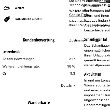
Lenzerheide lie
Mit einem Klick auf
Zusti
Technologien. Wenn Sie
A
Heidsees und mit
Wetter
t
Dorfkern, mit k
Weitere Informationen zur
Cookie-Policy
.
Eltern und ihren
Last-Minute & Deals
s
Kurhaus finden 
Informationen zum Verant
Ihren Rechten finden Sie 
Arosa-Lenzerhei
e
Lenzerheide zud
Schanfigger Tal
Kundenbewertung
i
Zustimmen
Das Schanfigger 
t
einen natürliche
Lenzerheide
Ihren Urlaub akt
Anzahl Bewertungen:
317
e
genießt Arosa a
weiten Alpenwei
Weiterempfehlungsrate:
98 %
Aktivitäten
Ort
9.3
In und um Lenzer
Wassersportarte
Details
und einer spekta
imposanten Graub
ungewöhnlichen P
Wanderkarte
Panoramaflügen 