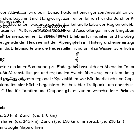
oor-Aktivitäten wird es in Lenzerheide mit einer ganzen Auswahl an vie
inden, bestimmt nicht langweilig. Zum einen führen hier die Bündner K
fnungszeiten
Landschaften, wodurch gerade das kulturelle Erbe der Region erlebbar w
-Do:
09:00-17:00 Uhr
fasziniert. Außerdem laden Museen und Ausstellungen in der Umgebung
:
09:00-15:00 Uhr
-So:
geschlossen
r kennenzulernen. Ein besonderes Erlebnis für Familien und Fotobege
tet gerade der Heidsee mit den Alpengipfeln im Hintergrund eine einziga
n, da Erlebnisorte wie die Feuerstellen rund um das Wasser zu erhols
Beratung
ung
ide ein lauer Sommertag zu Ende geht, lässt sich der Abend im Ort auc
-Air-Veranstaltungen und regionalen Events überzeugt vor allem das 
tlichen Gasthäusern regionale Spezialitäten wie Bündnerfleisch und Ca
r Kontaktseite
ternationaler Küche begeistern. Ein beliebter Treffpunkt, um abends i
ar". Und für Familien und Gruppen gibt es zudem verschiedene Picknic
ide
a. 20 km), Zürich (ca. 140 km)
hshafen (ca. 145 km), Zürich (ca. 150 km), Innsbruck (ca. 230 km)
 in
Google Maps
öffnen