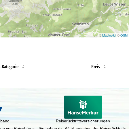
©
Maptoolkit
©
OSM
e-Kategorie
Preis
rband
Reiserücktrittsversicherungen
tion von Reisebüros
Sie haben die Wahl zwischen der Reiserücktritts-