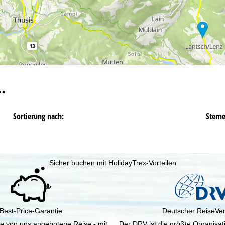
…
Sortierung nach:
Stern
Sicher buchen mit HolidayTrex-Vorteilen
Best-Price-Garantie
Deutscher ReiseVe
ine von uns angebotene Reise - mit
Der DRV ist die größte Organisa