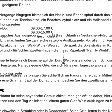
l geeignete Routen.
iergänge hingegen bietet sich der Natur- und Erlebnispfad durch das 
n Ihnen hier Tennisplätze, ein Beachvolleyballplatz und ein Hallenbad 
fnungszeiten
-Do:
09:00-17:00 Uhr
:
09:00-15:00 Uhr
sreiches Ausflugsprogramm macht Ihren Urlaub in Neukirchen-Pürgl zu e
-So:
geschlossen
Englmar, finden Sie zahlreiche reizvolle Ausflugsziele. Vor allem für Fa
Attraktionen: den Wald-Wipfel-Weg zum Beispiel, die Spielstraße im K
f und - für Schlechtwetter-Tage - die Indoor-Spielwelt "Family World".
Beratung
essierte bieten sich Besuche auf der Burg Weißenstein oder dem Sch
 Finsterau. Nahegelegene Orte, die sich für einen Tagestrip anbieten
r Kontaktseite
ag am Wasser verbringen Sie schließlich im Panoramafreibad in Mitter
 eine Schifffahrt auf der Donau und entdecken Sie den zweitlängsten 
ung
ekannt für seine bayerische Gemütlichkeit. Man genießt es daher, hie
zen und den Tag vielleicht bei einem guten Glas Wein ausklingen zu l
spielsweise in Straubing oder in Deggendorf. Beide Orte liegen in der N