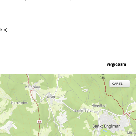
 km)
vergrössern
KARTE