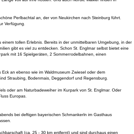
schöne Perlbachtal an, der von Neukirchen nach Steinburg führt.
zur Verfügung.
inem tollen Erlebnis. Bereits in der unmittelbaren Umgebung, in der
milien gibt es viel zu entdecken. Schon St. Englmar selbst bietet eine
urpark mit 16 Spielgeräten, 2 Sommerrodelbahnen, einen
loss Eck an ebenso wie im Waldmuseum Zwiesel oder dem
, sind Straubing, Bodenmais, Deggendorf und Regensburg.
fels oder am Naturbadeweiher im Kurpark von St. Englmar. Oder
Fluss Europas.
r abends bei deftigen bayerischen Schmankerln im Gasthaus
assen.
achbarschaft (ca. 25 - 30 km entfernt) und sind durchaus einen