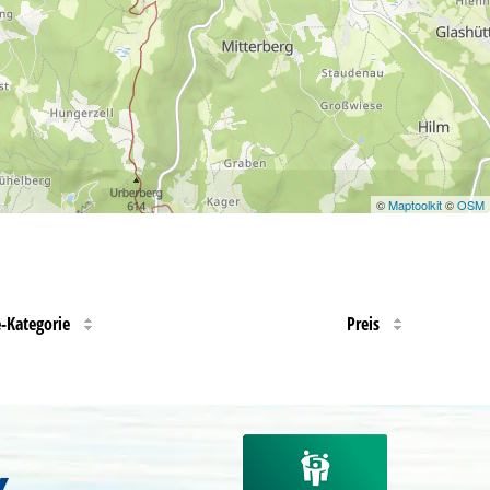
©
Maptoolkit
©
OSM
e-Kategorie
Preis