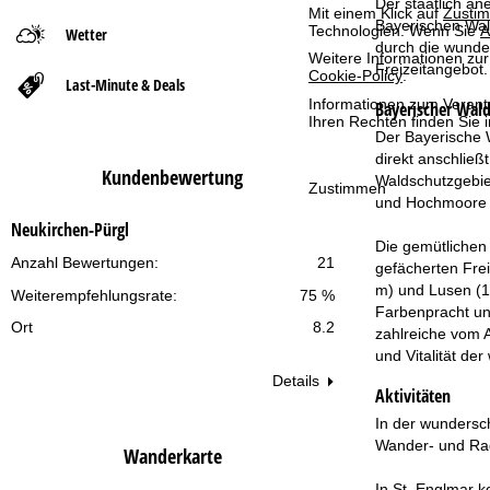
Der staatlich an
Mit einem Klick auf
Zusti
Bayerischen Wald
Technologien. Wenn Sie
A
Wetter
t
durch die wunder
Weitere Informationen zur
Freizeitangebot.
Cookie-Policy
.
Last-Minute & Deals
s
Informationen zum Verant
Bayerischer Wal
Ihren Rechten finden Sie 
e
Der Bayerische W
direkt anschlie
Kundenbewertung
i
Waldschutzgebiet
Zustimmen
und Hochmoore m
t
Neukirchen-Pürgl
Die gemütlichen
Anzahl Bewertungen:
21
e
gefächerten Fre
m) und Lusen (1.
Weiterempfehlungsrate:
75 %
Farbenpracht un
Ort
8.2
zahlreiche vom A
und Vitalität der
Details
Aktivitäten
In der wundersch
Wander- und Rad
Wanderkarte
In St. Englmar 