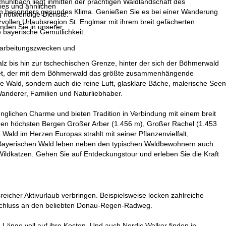
mühlbach liegt inmitten der prächtigen Waldlandschaft des
ies und ähnlichen
 ein besonders gesundes Klima. Genießen Sie es bei einer Wanderung
g notwendige Dienste.
ollen Urlaubsregion St. Englmar mit ihrem breit gefächerten
inden Sie in unserer
 bayerische Gemütlichkeit.
erarbeitungszwecken und
alz bis hin zur tschechischen Grenze, hinter der sich der Böhmerwald
ündet, der mit dem Böhmerwald das größte zusammenhängende
te Wald, sondern auch die reine Luft, glasklare Bäche, malerische Seen
nderer, Familien und Naturliebhaber.
glichen Charme und bieten Tradition in Verbindung mit einem breit
 den höchsten Bergen Großer Arber (1.456 m), Großer Rachel (1.453
Wald im Herzen Europas strahlt mit seiner Pflanzenvielfalt,
m Bayerischen Wald leben neben den typischen Waldbewohnern auch
ildkatzen. Gehen Sie auf Entdeckungstour und erleben Sie die Kraft
icher Aktivurlaub verbringen. Beispielsweise locken zahlreiche
schluss an den beliebten Donau-Regen-Radweg.
änge voll auf ihre Kosten. Und auch Nordic Walker finden in