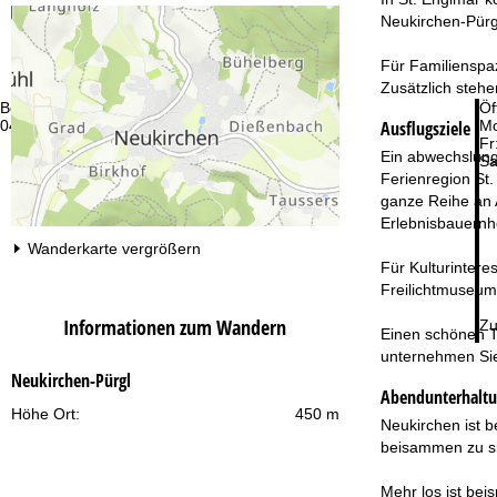
Neukirchen-Pürg
Für Familienspaz
Zusätzlich stehe
Beratung
Öf
Ausflugsziele
044 580 28 89
Mo
Fr
Ein abwechslung
Sa
Ferienregion St. 
ganze Reihe an 
Erlebnisbauernho
Wanderkarte vergrößern
Für Kulturinter
Freilichtmuseum
Informationen zum Wandern
Zu
Einen schönen T
unternehmen Sie
Neukirchen-Pürgl
Abendunterhalt
Höhe Ort:
450 m
Neukirchen ist b
beisammen zu sit
Mehr los ist bei