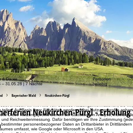
er von unseren Angeboten!
m & Dauer
Personen
 – 31.05.28 | 7 Nächte
beliebig
nd
Bayerischer Wald
Neukirchen-Pürgl
bot erheben wir mit Hilfe von Cookies Nutzungsinformationen, die wir
erferien
Neukirchen-Pürgl - Erholung
 teilen. Auf Basis Ihrer Aktivitäten werden dabei Nutzungsprofile anh
llt. Diese Nutzungsprofile dienen der statistischen Analyse, individue
g und Reichweitenmessung. Dafür benötigen wir Ihre Zustimmung (jederz
 bestimmter personenbezogener Daten an Drittanbieter in Drittländern
l
raumes umfasst, wie Google oder Microsoft in den USA.