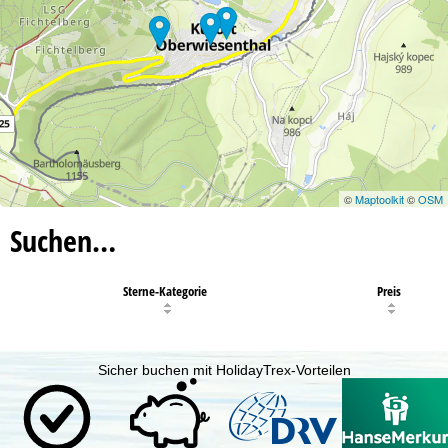
©
Maptoolkit
©
OSM
Suchen…
Sterne-Kategorie
Preis
Sicher buchen mit HolidayTrex-Vorteilen