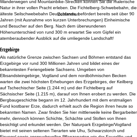
e
Wanderwegen und Mountainbike-Strecken können Sie die malerische
Natur in ihrer vollen Pracht erleben. Die Fichtelberg-Schwebebahn, die
älteste Seilschwebebahn Deutschlands, befördert bereits seit über 90
Zustimmen
Jahren (mit Ausnahme von kurzen Unterbrechungen) Einheimische
und Besucher auf den Berg. Nach dem überwundenen
Höhenunterschied von rund 300 m erwartet Sie vom Gipfel ein
atemberaubender Ausblick auf die umliegende Landschaft!
Erzgebirge
Als natürliche Grenze zwischen Sachsen und Böhmen entstand das
Erzgebirge vor rund 300 Millionen Jahren und bildet eines der
bekanntesten Feriengebiete Sachsens. Umgeben von
Elbsandsteingebirge, Vogtland und dem nordböhmischen Becken
warten die zwei höchsten Erhebungen des Erzgebirges, der Keilberg
auf Tschechischer Seite (1.244 m) und der Fichtelberg auf
Sächsischer Seite (1.215 m), darauf von Ihnen erobert zu werden. Die
Bergbaugeschichte begann im 12. Jahrhundert mit dem erstmaligen
Fund kostbarer Erze, dadurch erhielt auch die Region ihren heute so
bekannten Namen. Zwar finden Sie hier mittlerweile keine Bergarbeiter
mehr, dennoch können Schichte, Schächte und Stollen von Ihnen
besichtigt und erkundet werden. Der Naturpark Erzgebirge/Vogtland
bietet mit seinen seltenen Tierarten wie Uhu, Schwarzstorch und
Eisvogel sowie anspruchsvollen Pflanzenarten wie der Feuerlilie und