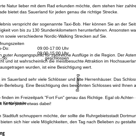
rte Natur lieber mit dem Rad erkunden möchte, dem stehen hier zahlre
ade bietet das Sauerland für jeden genau die richtige Strecke.
rlebnis verspricht der sogenannte Taxi-Bob. Hier können Sie an der Sei
gkeit von bis zu 130 Stundenkilometern herunterfahren. Ansonsten wart
 sowie verschiedene Nordic-Walking Strecken auf Sie.
fnungszeiten
-Do:
09:00-17:00 Uhr
:
09:00-15:00 Uhr
in guter Ausgangspunkt für zahlreiche Ausflüge in die Region. Der Ast
-So:
geschlossen
ht und ist wahrscheinlich die meistbesuchte Attraktion im Hochsauerl
ausgetragen wurden, ist eine Besichtigung wert.
Beratung
s im Sauerland sehr viele Schlösser und alte Herrenhäuser. Das Schlos
n-Berleburg. Eine Besichtigung des bewohnten Schlosses wird Ihnen al
 finden im Freizeitpark "Fort Fun" genau das Richtige. Egal ob Achte
r Kontaktseite
ist für jeden etwas dabei!
n Stadtluft schnuppern möchte, der sollte die Ruhrgebietsstadt Dort
bieten sich hier viele Möglichkeiten, den Tag nach Belieben zu gestalte
ung