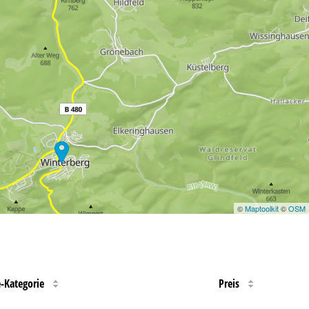
©
Maptoolkit
©
OSM
e-Kategorie
Preis