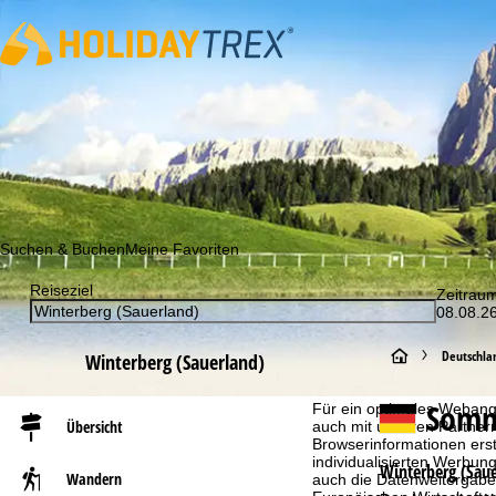
Abonnieren Sie unseren Newsletter und erfahren Sie als Erst
Suchen & Buchen
Meine Favoriten
Reiseziel
Zeitrau
08.08.26
S
Deutschla
Winterberg (Sauerland)
Cookie-Hinweis
t
Somm
Für ein optimales Webange
Übersicht
auch mit unseren Partnern
Browserinformationen erste
a
individualisierten Werbun
Winterberg (Saue
Wandern
auch die Datenweitergabe
r