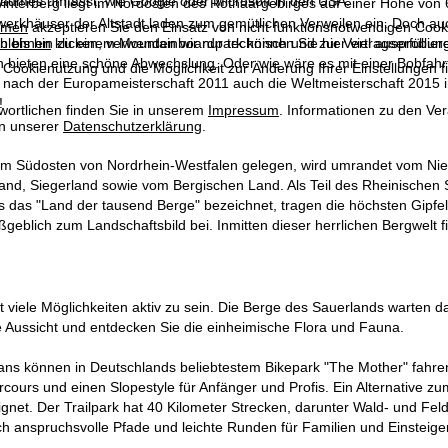
raumes umfasst, wie Google oder Microsoft in den USA.
nterberg liegt im Nordosten des Rothaargebirges auf einer Höhe von 6
werkhäuser der Altstadt laden zum gemütlichen Verweilen ein. Doch auc
mmen
akzeptieren Sie den Einsatz von nicht funktionsnotwendigen Cook
en bis hin zu einem Mountainboardpark können Sie hier viel ausprobiere
blehnen
klicken, verwenden wir nur technisch und zur Vertragserfüllun
n bieten eine schöne Abwechslung. Oder wie wäre es mit einer Bobfahr
 Cookienutzung und die Möglichkeit zur Änderung Ihrer Einstellungen f
er nach der Europameisterschaft 2011 auch die Weltmeisterschaft 2015
!
wortlichen finden Sie in unserem
Impressum
. Informationen zu den V
in unserer
Datenschutzerklärung
.
im Südosten von Nordrhein-Westfalen gelegen, wird umrandet vom Nie
and, Siegerland sowie vom Bergischen Land. Als Teil des Rheinischen 
ls das "Land der tausend Berge" bezeichnet, tragen die höchsten Gipf
geblich zum Landschaftsbild bei. Inmitten dieser herrlichen Bergwelt fin
t viele Möglichkeiten aktiv zu sein. Die Berge des Sauerlands warten
 Aussicht und entdecken Sie die einheimische Flora und Fauna.
ns können in Deutschlands beliebtestem Bikepark "The Mother" fahren.
ours und einen Slopestyle für Anfänger und Profis. Ein Alternative zum 
ignet. Der Trailpark hat 40 Kilometer Strecken, darunter Wald- und Fel
ch anspruchsvolle Pfade und leichte Runden für Familien und Einsteiger