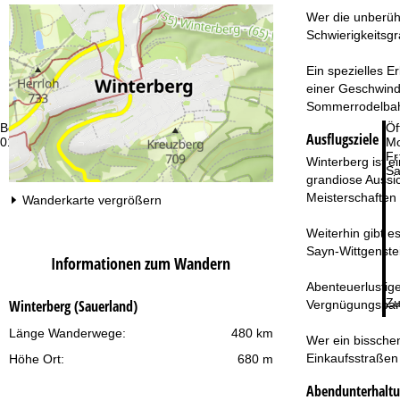
Wer die unberüh
Schwierigkeitsgr
Ein spezielles E
einer Geschwindi
Sommerrodelbahn
Beratung
Öf
Ausflugsziele
01 265 01 58
Mo
Fr
Winterberg ist e
Sa
grandiose Aussic
Meisterschaften 
Wanderkarte vergrößern
Weiterhin gibt e
Sayn-Wittgenstei
Informationen zum Wandern
Abenteuerlustige
Zu
Winterberg (Sauerland)
Vergnügungspark 
Länge Wanderwege:
480 km
Wer ein bissche
Einkaufsstraßen 
Höhe Ort:
680 m
Abendunterhalt