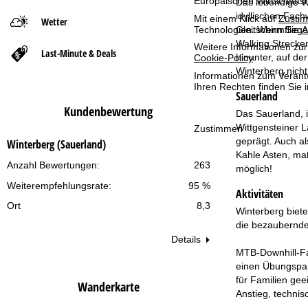
Europäischen Wirtschafts
Das lebendige Wi
idyllischen Fach
Mit einem Klick auf
Zusti
Wetter
t
Gleitschirmflieg
Technologien. Wenn Sie
A
Walking Strecke
Weitere Informationen zur
Last-Minute & Deals
s
hinunter, auf d
Cookie-Policy
.
Winterberg nicht
Informationen zum Verant
e
Ihren Rechten finden Sie 
Sauerland
Kundenbewertung
i
Das Sauerland, 
Wittgensteiner L
Zustimmen
t
geprägt. Auch a
Winterberg (Sauerland)
Kahle Asten, maß
Anzahl Bewertungen:
263
e
möglich!
Weiterempfehlungsrate:
95 %
Aktivitäten
Ort
8,3
Winterberg biete
die bezaubernde
Details
MTB-Downhill-Fa
einen Übungsparc
für Familien gee
Wanderkarte
Anstieg, technis