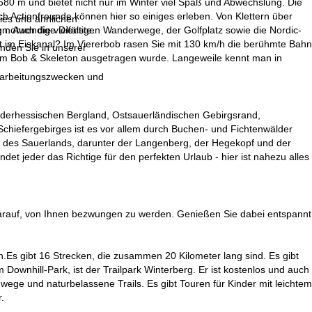
80 m und bietet nicht nur im Winter viel Spaß und Abwechslung. Die
h Actionfreunde können hier so einiges erleben. Von Klettern über
ies und ähnlichen
n. Auch die vielfältigen Wanderwege, der Golfplatz sowie die Nordic-
g notwendige Dienste.
t im Eiskanal? Im Viererbob rasen Sie mit 130 km/h die berühmte Bahn
inden Sie in unserer
 im Bob & Skeleton ausgetragen wurde. Langeweile kennt man in
erarbeitungszwecken und
derhessischen Bergland, Ostsauerländischen Gebirgsrand,
Schiefergebirges ist es vor allem durch Buchen- und Fichtenwälder
el des Sauerlands, darunter der Langenberg, der Hegekopf und der
det jeder das Richtige für den perfekten Urlaub - hier ist nahezu alles
 darauf, von Ihnen bezwungen zu werden. Genießen Sie dabei entspannt
Es gibt 16 Strecken, die zusammen 20 Kilometer lang sind. Es gibt
Downhill-Park, ist der Trailpark Winterberg. Er ist kostenlos und auch
dwege und naturbelassene Trails. Es gibt Touren für Kinder mit leichtem
.