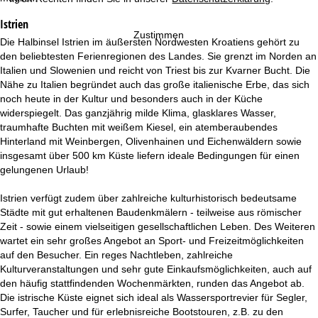
e
Istrien
Zustimmen
Die Halbinsel Istrien im äußersten Nordwesten Kroatiens gehört zu
den beliebtesten Ferienregionen des Landes. Sie grenzt im Norden an
Italien und Slowenien und reicht von Triest bis zur Kvarner Bucht. Die
Nähe zu Italien begründet auch das große italienische Erbe, das sich
noch heute in der Kultur und besonders auch in der Küche
widerspiegelt. Das ganzjährig milde Klima, glasklares Wasser,
traumhafte Buchten mit weißem Kiesel, ein atemberaubendes
Hinterland mit Weinbergen, Olivenhainen und Eichenwäldern sowie
insgesamt über 500 km Küste liefern ideale Bedingungen für einen
gelungenen Urlaub!
Istrien verfügt zudem über zahlreiche kulturhistorisch bedeutsame
Städte mit gut erhaltenen Baudenkmälern - teilweise aus römischer
Zeit - sowie einem vielseitigen gesellschaftlichen Leben. Des Weiteren
wartet ein sehr großes Angebot an Sport- und Freizeitmöglichkeiten
auf den Besucher. Ein reges Nachtleben, zahlreiche
Kulturveranstaltungen und sehr gute Einkaufsmöglichkeiten, auch auf
den häufig stattfindenden Wochenmärkten, runden das Angebot ab.
Die istrische Küste eignet sich ideal als Wassersportrevier für Segler,
Surfer, Taucher und für erlebnisreiche Bootstouren, z.B. zu den