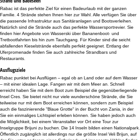
Strand und Badeseen
Rabac ist das perfekte Ziel für einen Badeurlaub mit der ganzen
Familie. 4 Strände stehen Ihnen hier zur Wahl. Alle verfügen Sie über
die passende Infrastruktur aus Sanitäranlagen und Bootsverleihen.
Natürlich sind die Strände auch das perfekte Wassersportrevier. Sie
finden hier Angebote von Wasserski über Bananenboot- und
Tretbootfahrten bis hin zum Tauchgang. Für Kinder sind die seicht
abfallenden Kieselstrände ebenfalls perfekt geeignet. Entlang der
Uferpromenade finden Sie auch zahlreiche Strandbars und
Restaurants.
Ausflugsziele
Rabac punktet bei Ausflügen – egal ob an Land oder auf dem Wasser
– mit einer idealen Lage. Fangen wir mit dem Meer an. Schnell
erreicht haben Sie mit dem Boot zum Beispiel die gegenüberliegende
Insel Cres. Sie bietet nicht nur viele wunderschöne Strände, die Sie
teilweise nur mit dem Boot erreichen können, sondern zum Beispiel
auch die faszinierende "Blaue Grotte" in der Bucht von Zania, in der
Sie ein einmaliges Lichtspiel erleben können. Sie haben jedoch auch
die Möglichkeit, bei einem Veranstalter vor Ort eine Tour zur
Inselgruppe Brijuni zu buchen. Die 14 Inseln bilden einen Nationalpark.
Öffentlich zugänglich ist allerdings nur die größte Insel Veli Brijun, auf