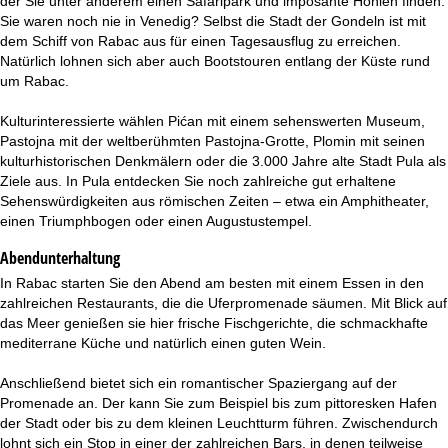
der Sie unter anderem einen Safaripark und imposante Höhlen finden.
Sie waren noch nie in Venedig? Selbst die Stadt der Gondeln ist mit
dem Schiff von Rabac aus für einen Tagesausflug zu erreichen.
Natürlich lohnen sich aber auch Bootstouren entlang der Küste rund
um Rabac.
Kulturinteressierte wählen Pićan mit einem sehenswerten Museum,
Pastojna mit der weltberühmten Pastojna-Grotte, Plomin mit seinen
kulturhistorischen Denkmälern oder die 3.000 Jahre alte Stadt Pula als
Ziele aus. In Pula entdecken Sie noch zahlreiche gut erhaltene
Sehenswürdigkeiten aus römischen Zeiten – etwa ein Amphitheater,
einen Triumphbogen oder einen Augustustempel.
Abendunterhaltung
In Rabac starten Sie den Abend am besten mit einem Essen in den
zahlreichen Restaurants, die die Uferpromenade säumen. Mit Blick auf
das Meer genießen sie hier frische Fischgerichte, die schmackhafte
mediterrane Küche und natürlich einen guten Wein.
Anschließend bietet sich ein romantischer Spaziergang auf der
Promenade an. Der kann Sie zum Beispiel bis zum pittoresken Hafen
der Stadt oder bis zu dem kleinen Leuchtturm führen. Zwischendurch
lohnt sich ein Stop in einer der zahlreichen Bars, in denen teilweise