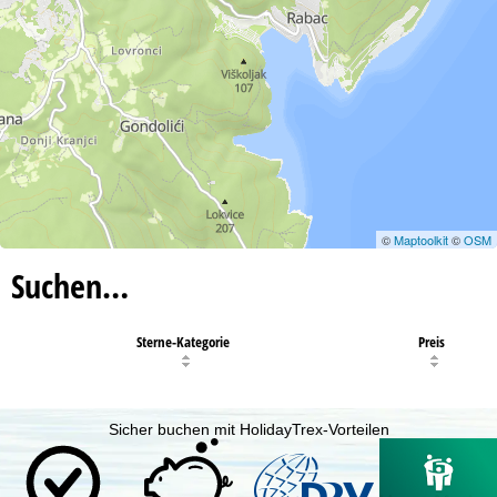
©
Maptoolkit
©
OSM
Suchen…
Sterne-Kategorie
Preis
Sicher buchen mit HolidayTrex-Vorteilen