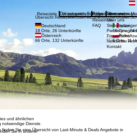
Bitte
Anmelden
Die neuesten Beiträge aus unserem Ma
Reiseinfos
Über uns
Reiseziele
Urlaubswelten
Infos
Unternehmen
Übersicht Reiseziele
Österreich
Deutschland
Italien
Sc
Reiseinfos
Über uns
FAQ
Stellenanzeige
Deutschland
Italien
Partnerprogra
18 Orte, 26 Unterkünfte
16 Orte, 24 
Österreich
Polen
Freundschafts
66 Orte, 132 Unterkünfte
6 Orte, 11 U
Newsletter An
Kontakt
Suchen
, die TravelTrex GmbH,
and von Endgeräte- und
llen Produktempfehlung,
eit widerrufbar), die
 außerhalb des
ies und ähnlichen
g notwendige Dienste.
 finden Sie eine Übersicht von Last-Minute & Deals Angebote in
inden Sie in unserer