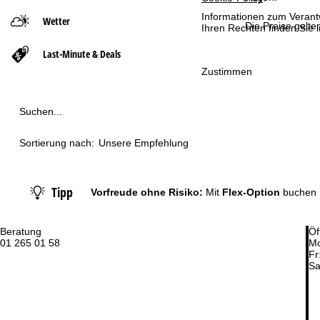
Informationen zum Verant
Wetter
t
Die Preise gelte
Ihren Rechten finden Sie 
Last-Minute & Deals
s
Zustimmen
e
Suchen...
i
t
Sortierung nach:
Unsere Empfehlung
e
Tipp
Vorfreude ohne Risiko:
Mit
Flex-Option
buchen
Beratung
Öf
01 265 01 58
Mo
Fr
Sa