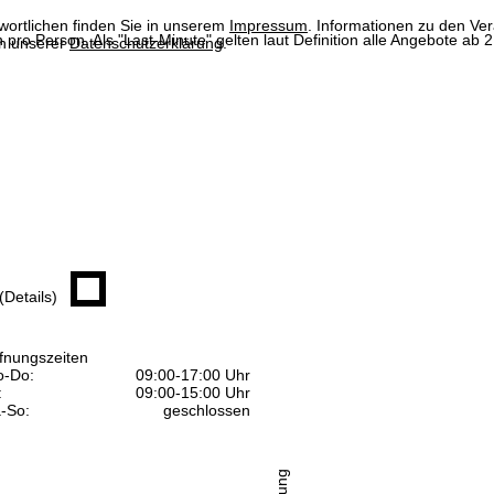
wortlichen finden Sie in unserem
Impressum
. Informationen zu den V
n pro Person. Als "Last-Minute" gelten laut Definition alle Angebote a
in unserer
Datenschutzerklärung
.
(Details)
fnungszeiten
-Do:
09:00-17:00 Uhr
:
09:00-15:00 Uhr
-So:
geschlossen