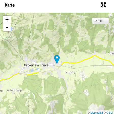
Karte
+
KARTE
-
©
Maptoolkit
©
OSM