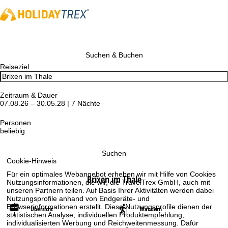
Suchen & Buchen
Reiseziel
Zeitraum & Dauer
07.08.26 – 30.05.28 | 7 Nächte
Personen
beliebig
Suchen
Cookie-Hinweis
Für ein optimales Webangebot erheben wir mit Hilfe von Cookies
Brixen im Thale
Nutzungsinformationen, die wir, die TravelTrex GmbH, auch mit
unseren Partnern teilen. Auf Basis Ihrer Aktivitäten werden dabei
Nutzungsprofile anhand von Endgeräte- und
Browserinformationen erstellt. Diese Nutzungsprofile dienen der
Übersicht
Wandern
statistischen Analyse, individuellen Produktempfehlung,
individualisierten Werbung und Reichweitenmessung. Dafür