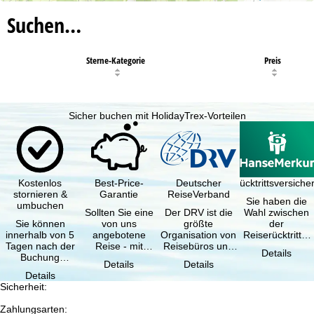
Suchen…
Sterne-Kategorie
Preis
Sicher buchen mit HolidayTrex-Vorteilen
Kostenlos
Best-Price-
Deutscher
Reiserücktrittsversich
stornieren &
Garantie
ReiseVerband
Sie haben die
umbuchen
Sollten Sie eine
Der DRV ist die
Wahl zwischen
Sie können
von uns
größte
der
innerhalb von 5
angebotene
Organisation von
Reiserücktritts-
Tagen nach der
Reise - mit
Reisebüros und
Versicherung
Details
Buchung
gleicher
Reiseveranstaltern
(inklusive …
Details
Details
kostenfrei
Verfügbarkeit
in …
Details
zurücktreten, …
und …
Sicherheit
:
Zahlungsarten
: