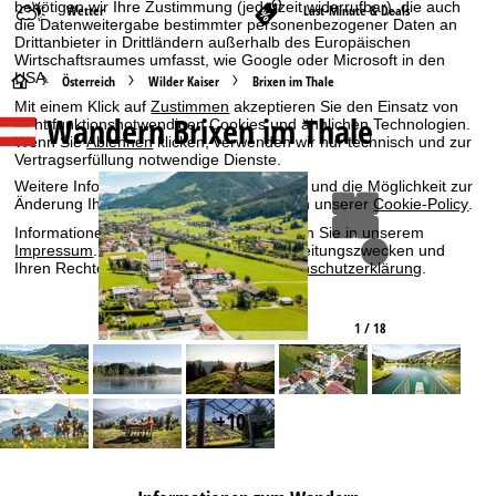
benötigen wir Ihre Zustimmung (jederzeit widerrufbar), die auch
Wetter
Last-Minute & Deals
die Datenweitergabe bestimmter personenbezogener Daten an
Drittanbieter in Drittländern außerhalb des Europäischen
Wirtschaftsraumes umfasst, wie Google oder Microsoft in den
USA.
S
Österreich
Wilder Kaiser
Brixen im Thale
Mit einem Klick auf
Zustimmen
akzeptieren Sie den Einsatz von
Wandern Brixen im Thale
nicht funktionsnotwendigen Cookies und ähnlichen Technologien.
t
Wenn Sie
Ablehnen
klicken, verwenden wir nur technisch und zur
Vertragserfüllung notwendige Dienste.
a
Weitere Informationen zur Cookienutzung und die Möglichkeit zur
Änderung Ihrer Einstellungen finden Sie in unserer
Cookie-Policy
.
r
Informationen zum Verantwortlichen finden Sie in unserem
Impressum
. Informationen zu den Verarbeitungszwecken und
t
Ihren Rechten finden Sie in unserer
Datenschutzerklärung
.
s
Zustimmen
1 / 18
e
i
+10
t
e