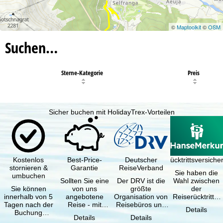
©
Maptoolkit
©
OSM
Suchen…
Sterne-Kategorie
Preis
Sicher buchen mit HolidayTrex-Vorteilen
Kostenlos
Best-Price-
Deutscher
Reiserücktrittsversich
stornieren &
Garantie
ReiseVerband
Sie haben die
umbuchen
Sollten Sie eine
Der DRV ist die
Wahl zwischen
Sie können
von uns
größte
der
innerhalb von 5
angebotene
Organisation von
Reiserücktritts-
Tagen nach der
Reise - mit
Reisebüros und
Versicherung
Details
Buchung
gleicher
Reiseveranstaltern
(inklusive …
Details
Details
kostenfrei
Verfügbarkeit
in …