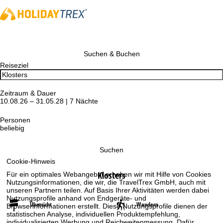
Suchen & Buchen
Reiseziel
Zeitraum & Dauer
10.08.26 – 31.05.28 | 7 Nächte
Personen
beliebig
Suchen
Cookie-Hinweis
Klosters
Für ein optimales Webangebot erheben wir mit Hilfe von Cookies
Nutzungsinformationen, die wir, die TravelTrex GmbH, auch mit
unseren Partnern teilen. Auf Basis Ihrer Aktivitäten werden dabei
Nutzungsprofile anhand von Endgeräte- und
Übersicht
Wandern
Browserinformationen erstellt. Diese Nutzungsprofile dienen der
statistischen Analyse, individuellen Produktempfehlung,
individualisierten Werbung und Reichweitenmessung. Dafür