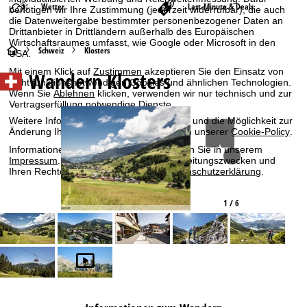
Wetter
Last-Minute & Deals
benötigen wir Ihre Zustimmung (jederzeit widerrufbar), die auch
die Datenweitergabe bestimmter personenbezogener Daten an
Drittanbieter in Drittländern außerhalb des Europäischen
Wirtschaftsraumes umfasst, wie Google oder Microsoft in den
S
Schweiz
Klosters
USA.
Mit einem Klick auf
Zustimmen
akzeptieren Sie den Einsatz von
Wandern Klosters
t
nicht funktionsnotwendigen Cookies und ähnlichen Technologien.
Wenn Sie
Ablehnen
klicken, verwenden wir nur technisch und zur
Vertragserfüllung notwendige Dienste.
a
Weitere Informationen zur Cookienutzung und die Möglichkeit zur
Änderung Ihrer Einstellungen finden Sie in unserer
Cookie-Policy
.
r
Informationen zum Verantwortlichen finden Sie in unserem
Impressum
. Informationen zu den Verarbeitungszwecken und
t
Ihren Rechten finden Sie in unserer
Datenschutzerklärung
.
s
1 / 6
Zustimmen
e
i
t
e