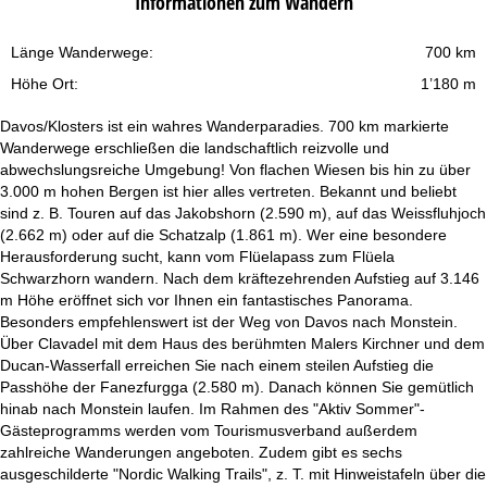
Informationen zum Wandern
Länge Wanderwege:
700 km
Höhe Ort:
1’180 m
Davos/Klosters ist ein wahres Wanderparadies. 700 km markierte
Wanderwege erschließen die landschaftlich reizvolle und
abwechslungsreiche Umgebung! Von flachen Wiesen bis hin zu über
3.000 m hohen Bergen ist hier alles vertreten. Bekannt und beliebt
sind z. B. Touren auf das Jakobshorn (2.590 m), auf das Weissfluhjoch
(2.662 m) oder auf die Schatzalp (1.861 m). Wer eine besondere
Herausforderung sucht, kann vom Flüelapass zum Flüela
Schwarzhorn wandern. Nach dem kräftezehrenden Aufstieg auf 3.146
m Höhe eröffnet sich vor Ihnen ein fantastisches Panorama.
Besonders empfehlenswert ist der Weg von Davos nach Monstein.
Über Clavadel mit dem Haus des berühmten Malers Kirchner und dem
Ducan-Wasserfall erreichen Sie nach einem steilen Aufstieg die
Passhöhe der Fanezfurgga (2.580 m). Danach können Sie gemütlich
hinab nach Monstein laufen. Im Rahmen des "Aktiv Sommer"-
Gästeprogramms werden vom Tourismusverband außerdem
zahlreiche Wanderungen angeboten. Zudem gibt es sechs
ausgeschilderte "Nordic Walking Trails", z. T. mit Hinweistafeln über die