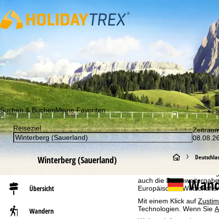
Abonnieren Sie unseren Newsletter und erfahren Sie als Erst
Suchen & Buchen
Meine Favoriten
Reiseziel
Zeitrau
Cookie-Hinweis
08.08.26
Für ein optimales Webange
S
Deutschla
auch mit unseren Partnern
Winterberg (Sauerland)
Browserinformationen erste
individualisierten Werbun
t
Wand
auch die Datenweitergabe
Übersicht
Europäischen Wirtschafts
a
Mit einem Klick auf
Zusti
Technologien. Wenn Sie
A
Wandern
r