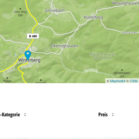
©
Maptoolkit
©
OSM
e-Kategorie
Preis