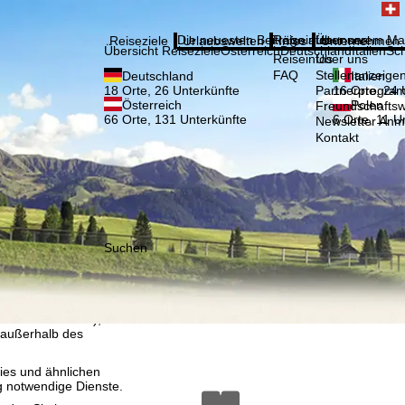
Bitte
Anmelden
Die neuesten Beiträge aus unserem Ma
Reiseinfos
Über uns
Reiseziele
Urlaubswelten
Infos
Unternehmen
Übersicht Reiseziele
Österreich
Deutschland
Italien
Sc
Reiseinfos
Über uns
FAQ
Stellenanzeige
Deutschland
Italien
Partnerprogra
18 Orte, 26 Unterkünfte
16 Orte, 24 
Österreich
Polen
Freundschafts
66 Orte, 131 Unterkünfte
6 Orte, 11 U
Newsletter An
Kontakt
Suchen
, die TravelTrex GmbH,
and von Endgeräte- und
llen Produktempfehlung,
eit widerrufbar), die
 außerhalb des
ies und ähnlichen
g notwendige Dienste.