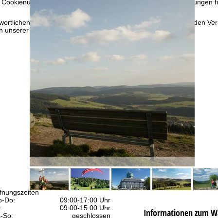
 Cookienutzung und die Möglichkeit zur Änderung Ihrer Einstellungen f
wortlichen finden Sie in unserem
Impressum
. Informationen zu den V
in unserer
Datenschutzerklärung
.
fnungszeiten
-Do:
09:00-17:00 Uhr
:
09:00-15:00 Uhr
Informationen zum W
-So:
geschlossen