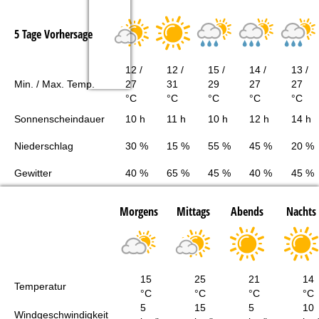
5 Tage Vorhersage
12 /
12 /
15 /
14 /
13 /
Min. / Max. Temp.
27
31
29
27
27
°C
°C
°C
°C
°C
Sonnenscheindauer
10 h
11 h
10 h
12 h
14 h
Niederschlag
30 %
15 %
55 %
45 %
20 %
Gewitter
40 %
65 %
45 %
40 %
45 %
Morgens
Mittags
Abends
Nachts
15
25
21
14
Temperatur
°C
°C
°C
°C
5
15
5
10
Windgeschwindigkeit