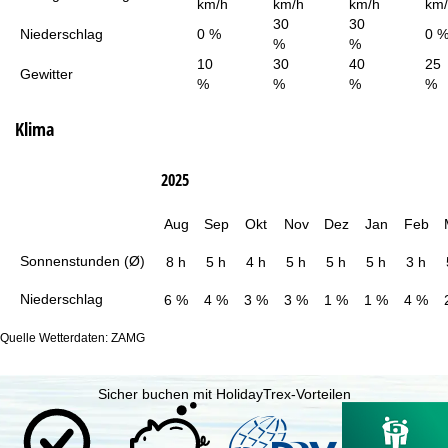
km/h
km/h
km/h
km
30
30
Niederschlag
0 %
0 
%
%
10
30
40
25
Gewitter
%
%
%
%
Klima
2025
Aug
Sep
Okt
Nov
Dez
Jan
Feb
Sonnenstunden (Ø)
8 h
5 h
4 h
5 h
5 h
5 h
3 h
Niederschlag
6 %
4 %
3 %
3 %
1 %
1 %
4 %
Quelle Wetterdaten: ZAMG
Sicher buchen mit HolidayTrex-Vorteilen