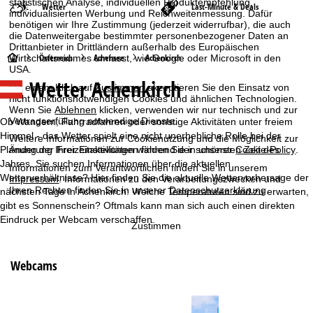
statistischen Analyse, individuellen Produktempfehlung,
Wetter
Last-Minute & Deals
individualisierten Werbung und Reichweitenmessung. Dafür
benötigen wir Ihre Zustimmung (jederzeit widerrufbar), die auch
die Datenweitergabe bestimmter personenbezogener Daten an
Drittanbieter in Drittländern außerhalb des Europäischen
S
Österreich
Achensee
Achenkirch
Wirtschaftsraumes umfasst, wie Google oder Microsoft in den
USA.
Wetter Achenkirch
t
Mit einem Klick auf
Zustimmen
akzeptieren Sie den Einsatz von
nicht funktionsnotwendigen Cookies und ähnlichen Technologien.
Wenn Sie
Ablehnen
klicken, verwenden wir nur technisch und zur
a
Vertragserfüllung notwendige Dienste.
Ob Wandern, Fahrradfahren oder sonstige Aktivitäten unter freiem
Himmel - das Wetter spielt eine nicht unerhebliche Rolle bei der
Weitere Informationen zur Cookienutzung und die Möglichkeit zur
r
Planung der Freizeitaktivitäten während der schönsten Zeit des
Änderung Ihrer Einstellungen finden Sie in unserer
Cookie-Policy
.
Jahres. Sie suchen Informationen über die aktuellen
Informationen zum Verantwortlichen finden Sie in unserem
t
Wetterverhältnisse? Hier finden Sie die aktuelle Wettervorhersage der
Impressum
. Informationen zu den Verarbeitungszwecken und
Ihren Rechten finden Sie in unserer
Datenschutzerklärung
.
nächsten Tage in Achenkirch: Welche Temperaturen sind zu erwarten,
s
gibt es Sonnenschein? Oftmals kann man sich auch einen direkten
Eindruck per Webcam verschaffen.
Zustimmen
e
i
Webcams
t