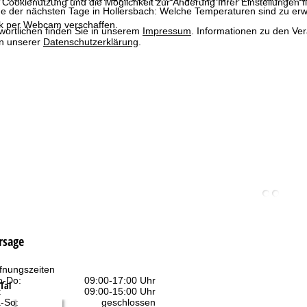
 Cookienutzung und die Möglichkeit zur Änderung Ihrer Einstellungen f
e der nächsten Tage in Hollersbach: Welche Temperaturen sind zu erw
ck per Webcam verschaffen.
wortlichen finden Sie in unserem
Impressum
. Informationen zu den V
in unserer
Datenschutzerklärung
.
rsage
fnungszeiten
-Do:
09:00-17:00 Uhr
Tal
:
09:00-15:00 Uhr
-So:
geschlossen