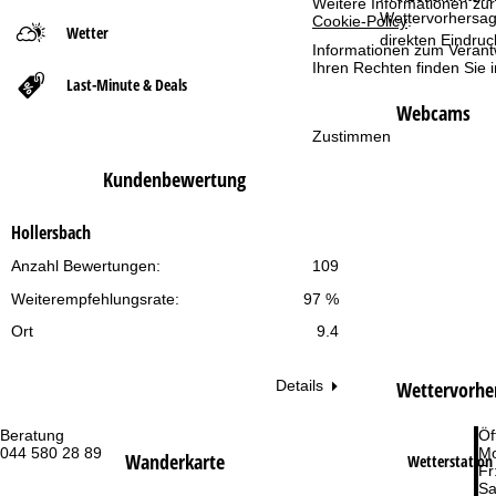
Weitere Informationen zur
Wettervorhersag
Cookie-Policy
.
Wetter
t
direkten Eindru
Informationen zum Verant
Ihren Rechten finden Sie 
Last-Minute & Deals
s
Webcams
e
Zustimmen
Kundenbewertung
i
t
Hollersbach
Anzahl Bewertungen:
109
e
Weiterempfehlungsrate:
97 %
Ort
9.4
Wettervorhe
Details
Beratung
Öf
044 580 28 89
Mo
Wanderkarte
Wetterstation 
Fr
Sa