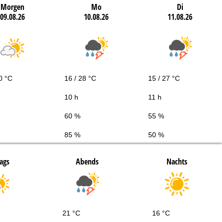
Morgen
Mo
Di
09.08.26
10.08.26
11.08.26
0 °C
16 / 28 °C
15 / 27 °C
10 h
11 h
60 %
55 %
85 %
50 %
ags
Abends
Nachts
21 °C
16 °C