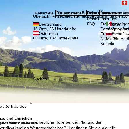
Bitte
Anmelden
Die neuesten Beiträge aus unserem Ma
Reiseinfos
Über uns
Reiseziele
Urlaubswelten
Infos
Unternehmen
Übersicht Reiseziele
Österreich
Deutschland
Italien
Sc
Reiseinfos
Über uns
FAQ
Stellenanzeige
Deutschland
Italien
Partnerprogra
18 Orte, 26 Unterkünfte
16 Orte, 24 
Österreich
Polen
Freundschafts
66 Orte, 132 Unterkünfte
6 Orte, 11 U
Newsletter An
Kontakt
Suchen
, die TravelTrex GmbH,
and von Endgeräte- und
llen Produktempfehlung,
eit widerrufbar), die
 außerhalb des
ies und ähnlichen
pielt eine nicht unerhebliche Rolle bei der Planung der
g notwendige Dienste.
r die aktuellen Wetterverhältnisse? Hier finden Sie die aktuelle