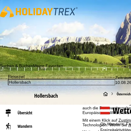
Abonnieren Sie unseren Newsletter und erfahren Sie als Erst
Suchen & Buchen
Meine Favoriten
Reiseziel
Zeitrau
Cookie-Hinweis
10.08.26
Für ein optimales Webange
S
auch mit unseren Partnern
Österreich
Hollersbach
Browserinformationen erste
individualisierten Werbun
t
Wette
auch die Datenweitergabe
Übersicht
Europäischen Wirtschafts
a
Mit einem Klick auf
Zusti
Ob Wandern, Fahr
Technologien. Wenn Sie
A
Wandern
r
Freizeitaktivitä