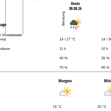
Heute
08.08.26
Beratung
sage
r Kontaktseite
Temp.
14 / 27 °C
14 / 3
ndauer
11 h
10 h
40 %
35 %
70 %
95 %
Morgens
Mitt
15 °C
25 °C