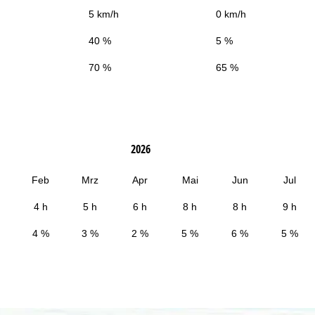
5 km/h
0 km/h
40 %
5 %
70 %
65 %
2026
Feb
Mrz
Apr
Mai
Jun
Jul
4 h
5 h
6 h
8 h
8 h
9 h
4 %
3 %
2 %
5 %
6 %
5 %