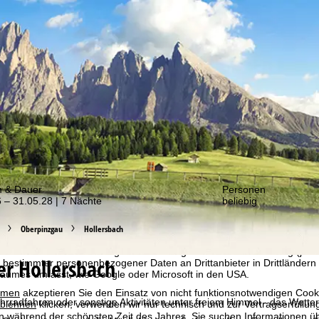
er von unseren Angeboten!
m & Dauer
Personen
 – 31.05.28 | 7 Nächte
beliebig
bot erheben wir mit Hilfe von Cookies Nutzungsinformationen, die wir
 teilen. Auf Basis Ihrer Aktivitäten werden dabei Nutzungsprofile anh
Oberpinzgau
Hollersbach
llt. Diese Nutzungsprofile dienen der statistischen Analyse, individue
g und Reichweitenmessung. Dafür benötigen wir Ihre Zustimmung (jederz
r Hollersbach
 bestimmter personenbezogener Daten an Drittanbieter in Drittländern
raumes umfasst, wie Google oder Microsoft in den USA.
mmen
akzeptieren Sie den Einsatz von nicht funktionsnotwendigen Cook
radfahren oder sonstige Aktivitäten unter freiem Himmel - das Wetter s
blehnen
klicken, verwenden wir nur technisch und zur Vertragserfüllun
ten während der schönsten Zeit des Jahres. Sie suchen Informationen übe