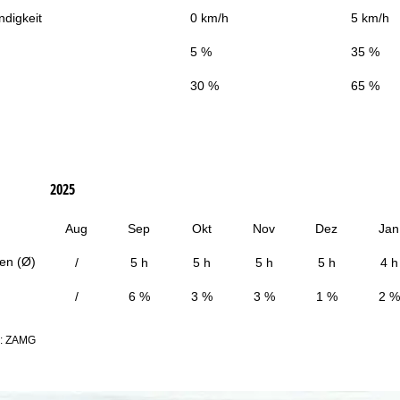
digkeit
0 km/h
5 km/h
5 %
35 %
30 %
65 %
2025
Aug
Sep
Okt
Nov
Dez
Jan
en (Ø)
/
5 h
5 h
5 h
5 h
4 h
/
6 %
3 %
3 %
1 %
2 %
n: ZAMG