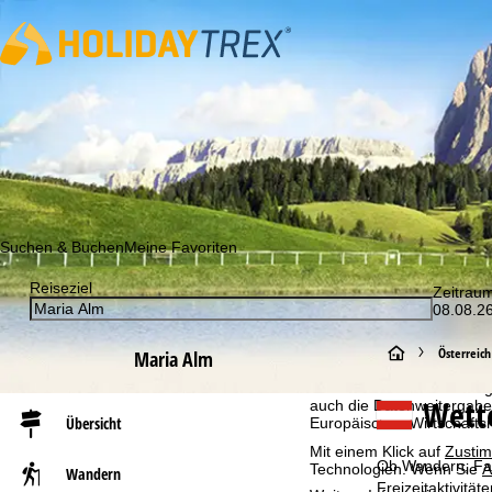
Abonnieren Sie unseren Newsletter und erfahren Sie als Erst
Suchen & Buchen
Meine Favoriten
Reiseziel
Zeitrau
Cookie-Hinweis
08.08.26
Für ein optimales Webange
S
auch mit unseren Partnern
Österreich
Maria Alm
Browserinformationen erste
individualisierten Werbun
t
Wett
auch die Datenweitergabe
Übersicht
Europäischen Wirtschafts
a
Mit einem Klick auf
Zusti
Ob Wandern, Fahr
Technologien. Wenn Sie
A
Wandern
r
Freizeitaktivitä