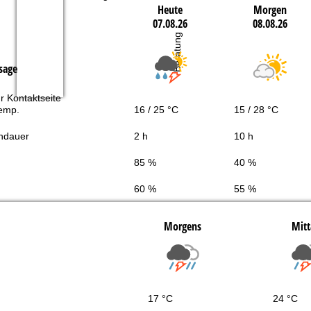
Heute
Morgen
07.08.26
08.08.26
Beratung
sage
r Kontaktseite
Temp.
16 / 25 °C
15 / 28 °C
ndauer
2 h
10 h
85 %
40 %
60 %
55 %
Morgens
Mitt
17 °C
24 °C