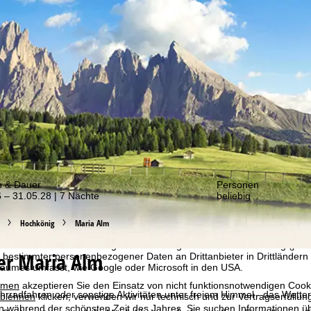
er von unseren Angeboten!
m & Dauer
Personen
 – 31.05.28 | 7 Nächte
beliebig
bot erheben wir mit Hilfe von Cookies Nutzungsinformationen, die wir
 teilen. Auf Basis Ihrer Aktivitäten werden dabei Nutzungsprofile anh
Hochkönig
Maria Alm
llt. Diese Nutzungsprofile dienen der statistischen Analyse, individue
g und Reichweitenmessung. Dafür benötigen wir Ihre Zustimmung (jederz
er Maria Alm
 bestimmter personenbezogener Daten an Drittanbieter in Drittländern
raumes umfasst, wie Google oder Microsoft in den USA.
mmen
akzeptieren Sie den Einsatz von nicht funktionsnotwendigen Cook
radfahren oder sonstige Aktivitäten unter freiem Himmel - das Wetter s
blehnen
klicken, verwenden wir nur technisch und zur Vertragserfüllun
ten während der schönsten Zeit des Jahres. Sie suchen Informationen übe