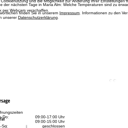
 Cookienutzung und die Möglichkeit zur Änderung Ihrer Einstellungen f
e der nächsten Tage in Maria Alm: Welche Temperaturen sind zu erwar
ck per Webcam verschaffen.
wortlichen finden Sie in unserem
Impressum
. Informationen zu den V
in unserer
Datenschutzerklärung
.
rsage
fnungszeiten
-Do:
09:00-17:00 Uhr
Tal
:
09:00-15:00 Uhr
-So:
geschlossen