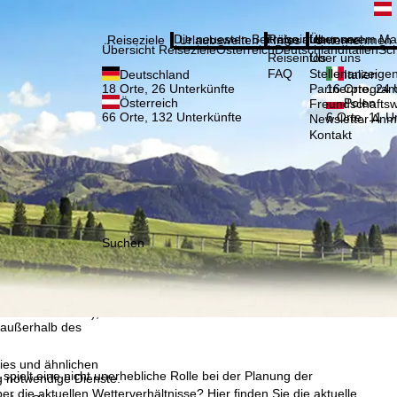
Bitte
Anmelden
Die neuesten Beiträge aus unserem Ma
Reiseinfos
Über uns
Reiseziele
Urlaubswelten
Infos
Unternehmen
Übersicht Reiseziele
Österreich
Deutschland
Italien
Sc
Reiseinfos
Über uns
FAQ
Stellenanzeige
Deutschland
Italien
Partnerprogra
18 Orte, 26 Unterkünfte
16 Orte, 24 
Österreich
Polen
Freundschafts
66 Orte, 132 Unterkünfte
6 Orte, 11 U
Newsletter An
Kontakt
Suchen
, die TravelTrex GmbH,
and von Endgeräte- und
llen Produktempfehlung,
eit widerrufbar), die
 außerhalb des
ies und ähnlichen
pielt eine nicht unerhebliche Rolle bei der Planung der
g notwendige Dienste.
r die aktuellen Wetterverhältnisse? Hier finden Sie die aktuelle