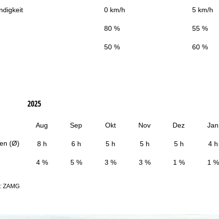
digkeit
0 km/h
5 km/h
80 %
55 %
50 %
60 %
2025
Aug
Sep
Okt
Nov
Dez
Jan
en (Ø)
8 h
6 h
5 h
5 h
5 h
4 h
4 %
5 %
3 %
3 %
1 %
1 %
n: ZAMG