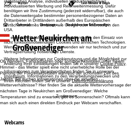
statistischen Analyse, individuellen Produktempfehlung,
Wetter
Last-Minute & Deals
individualisierten Werbung und Reichweitenmessung. Dafür
benötigen wir Ihre Zustimmung (jederzeit widerrufbar), die auch
die Datenweitergabe bestimmter personenbezogener Daten an
Drittanbieter in Drittländern außerhalb des Europäischen
S
Österreich
Oberpinzgau
Neukirchen am Großvenediger
Wirtschaftsraumes umfasst, wie Google oder Microsoft in den
USA.
Wetter Neukirchen am
t
Mit einem Klick auf
Zustimmen
akzeptieren Sie den Einsatz von
nicht funktionsnotwendigen Cookies und ähnlichen Technologien.
Großvenediger
Wenn Sie
Ablehnen
klicken, verwenden wir nur technisch und zur
a
Vertragserfüllung notwendige Dienste.
Weitere Informationen zur Cookienutzung und die Möglichkeit zur
r
Ob Wandern, Fahrradfahren oder sonstige Aktivitäten unter freiem
Änderung Ihrer Einstellungen finden Sie in unserer
Cookie-Policy
.
Himmel - das Wetter spielt eine nicht unerhebliche Rolle bei der
Informationen zum Verantwortlichen finden Sie in unserem
t
Planung der Freizeitaktivitäten während der schönsten Zeit des
Impressum
. Informationen zu den Verarbeitungszwecken und
Jahres. Sie suchen Informationen über die aktuellen
Ihren Rechten finden Sie in unserer
Datenschutzerklärung
.
Wetterverhältnisse? Hier finden Sie die aktuelle Wettervorhersage der
s
nächsten Tage in Neukirchen am Großvenediger: Welche
Zustimmen
Temperaturen sind zu erwarten, gibt es Sonnenschein? Oftmals kann
e
man sich auch einen direkten Eindruck per Webcam verschaffen.
i
Webcams
t