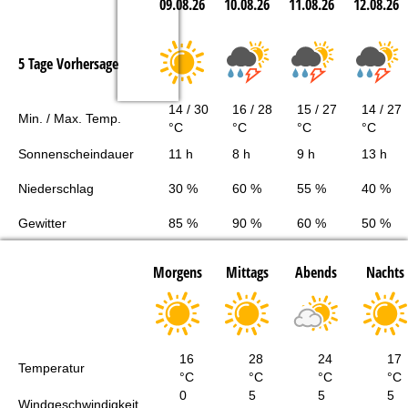
09.08.26
10.08.26
11.08.26
12.08.26
5 Tage Vorhersage
14 / 30
16 / 28
15 / 27
14 / 27
Min. / Max. Temp.
°C
°C
°C
°C
Sonnenscheindauer
11 h
8 h
9 h
13 h
Niederschlag
30 %
60 %
55 %
40 %
Gewitter
85 %
90 %
60 %
50 %
Morgens
Mittags
Abends
Nachts
16
28
24
17
Temperatur
°C
°C
°C
°C
0
5
5
5
Windgeschwindigkeit