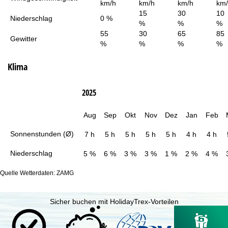
km/h
km/h
km/h
km
15
30
10
Niederschlag
0 %
%
%
%
55
30
65
85
Gewitter
%
%
%
%
Klima
2025
Aug
Sep
Okt
Nov
Dez
Jan
Feb
Sonnenstunden (Ø)
7 h
5 h
5 h
5 h
5 h
4 h
4 h
Niederschlag
5 %
6 %
3 %
3 %
1 %
2 %
4 %
Quelle Wetterdaten: ZAMG
Sicher buchen mit HolidayTrex-Vorteilen