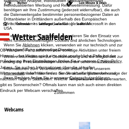
statistischen Analyse, individuellen Produktempfehlung,
Wetter
Last-Minute & Deals
individualisierten Werbung und Reichweitenmessung. Dafür
benötigen wir Ihre Zustimmung (jederzeit widerrufbar), die auch
die Datenweitergabe bestimmter personenbezogener Daten an
Drittanbieter in Drittländern außerhalb des Europäischen
S
Wirtschaftsraumes umfasst, wie Google oder Microsoft in den
Österreich
Salzburger Saalachtal
Saalfelden
USA.
Wetter Saalfelden
t
Mit einem Klick auf
Zustimmen
akzeptieren Sie den Einsatz von
nicht funktionsnotwendigen Cookies und ähnlichen Technologien.
Wenn Sie
Ablehnen
klicken, verwenden wir nur technisch und zur
a
Vertragserfüllung notwendige Dienste.
Ob Wandern, Fahrradfahren oder sonstige Aktivitäten unter freiem
Himmel - das Wetter spielt eine nicht unerhebliche Rolle bei der
Weitere Informationen zur Cookienutzung und die Möglichkeit zur
r
Änderung Ihrer Einstellungen finden Sie in unserer
Cookie-Policy
.
Planung der Freizeitaktivitäten während der schönsten Zeit des
Jahres. Sie suchen Informationen über die aktuellen
Informationen zum Verantwortlichen finden Sie in unserem
t
Wetterverhältnisse? Hier finden Sie die aktuelle Wettervorhersage der
Impressum
. Informationen zu den Verarbeitungszwecken und
Ihren Rechten finden Sie in unserer
Datenschutzerklärung
.
nächsten Tage in Saalfelden: Welche Temperaturen sind zu erwarten,
s
gibt es Sonnenschein? Oftmals kann man sich auch einen direkten
Eindruck per Webcam verschaffen.
Zustimmen
e
i
Webcams
t