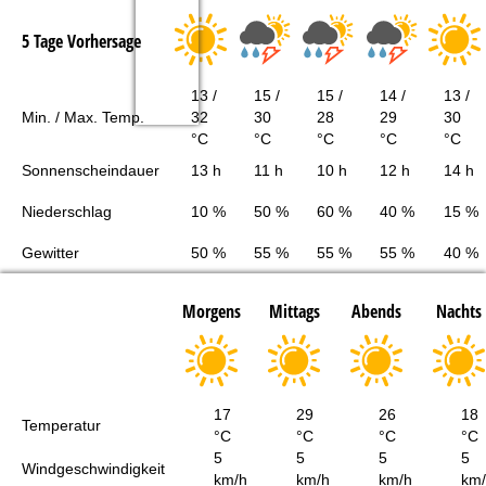
5 Tage Vorhersage
13 /
15 /
15 /
14 /
13 /
Min. / Max. Temp.
32
30
28
29
30
°C
°C
°C
°C
°C
Sonnenscheindauer
13 h
11 h
10 h
12 h
14 h
Niederschlag
10 %
50 %
60 %
40 %
15 %
Gewitter
50 %
55 %
55 %
55 %
40 %
Morgens
Mittags
Abends
Nachts
17
29
26
18
Temperatur
°C
°C
°C
°C
5
5
5
5
Windgeschwindigkeit
km/h
km/h
km/h
km