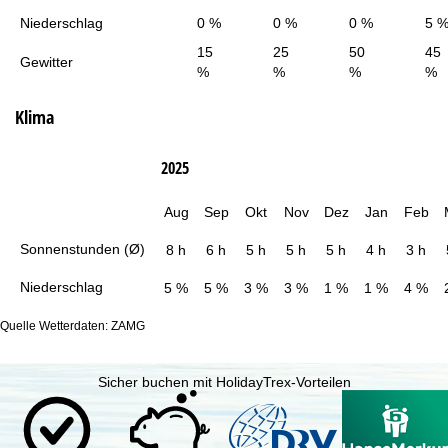
Niederschlag
0 %
0 %
0 %
5 
15
25
50
45
Gewitter
%
%
%
%
Klima
2025
Aug
Sep
Okt
Nov
Dez
Jan
Feb
Sonnenstunden (Ø)
8 h
6 h
5 h
5 h
5 h
4 h
3 h
Niederschlag
5 %
5 %
3 %
3 %
1 %
1 %
4 %
Quelle Wetterdaten: ZAMG
Sicher buchen mit HolidayTrex-Vorteilen