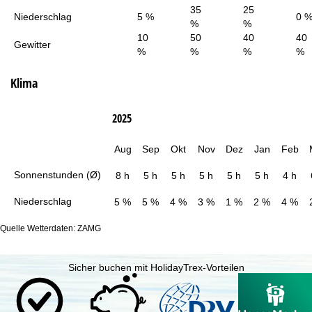
35
25
Niederschlag
5 %
0 
%
%
10
50
40
40
Gewitter
%
%
%
%
Klima
2025
Aug
Sep
Okt
Nov
Dez
Jan
Feb
Sonnenstunden (Ø)
8 h
5 h
5 h
5 h
5 h
5 h
4 h
Niederschlag
5 %
5 %
4 %
3 %
1 %
2 %
4 %
Quelle Wetterdaten: ZAMG
Sicher buchen mit HolidayTrex-Vorteilen