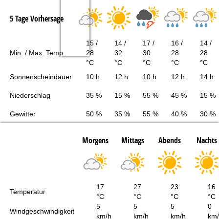
5 Tage Vorhersage
15 /
14 /
17 /
16 /
14 /
Min. / Max. Temp.
28
32
30
28
28
°C
°C
°C
°C
°C
Sonnenscheindauer
10 h
12 h
10 h
12 h
14 h
Niederschlag
35 %
15 %
55 %
45 %
15 %
Gewitter
50 %
35 %
55 %
40 %
30 %
Morgens
Mittags
Abends
Nachts
17
27
23
16
Temperatur
°C
°C
°C
°C
5
5
5
0
Windgeschwindigkeit
km/h
km/h
km/h
km