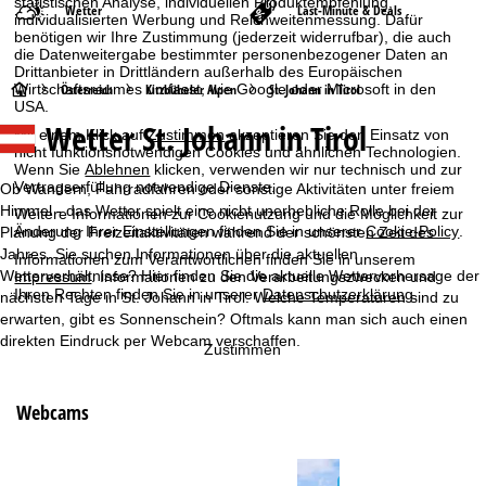
statistischen Analyse, individuellen Produktempfehlung,
Wetter
Last-Minute & Deals
individualisierten Werbung und Reichweitenmessung. Dafür
benötigen wir Ihre Zustimmung (jederzeit widerrufbar), die auch
die Datenweitergabe bestimmter personenbezogener Daten an
Drittanbieter in Drittländern außerhalb des Europäischen
S
Österreich
Kitzbüheler Alpen
St. Johann in Tirol
Wirtschaftsraumes umfasst, wie Google oder Microsoft in den
USA.
Wetter St. Johann in Tirol
t
Mit einem Klick auf
Zustimmen
akzeptieren Sie den Einsatz von
nicht funktionsnotwendigen Cookies und ähnlichen Technologien.
Wenn Sie
Ablehnen
klicken, verwenden wir nur technisch und zur
a
Vertragserfüllung notwendige Dienste.
Ob Wandern, Fahrradfahren oder sonstige Aktivitäten unter freiem
Himmel - das Wetter spielt eine nicht unerhebliche Rolle bei der
Weitere Informationen zur Cookienutzung und die Möglichkeit zur
r
Änderung Ihrer Einstellungen finden Sie in unserer
Cookie-Policy
.
Planung der Freizeitaktivitäten während der schönsten Zeit des
Jahres. Sie suchen Informationen über die aktuellen
Informationen zum Verantwortlichen finden Sie in unserem
t
Wetterverhältnisse? Hier finden Sie die aktuelle Wettervorhersage der
Impressum
. Informationen zu den Verarbeitungszwecken und
Ihren Rechten finden Sie in unserer
Datenschutzerklärung
.
nächsten Tage in St. Johann in Tirol: Welche Temperaturen sind zu
s
erwarten, gibt es Sonnenschein? Oftmals kann man sich auch einen
direkten Eindruck per Webcam verschaffen.
Zustimmen
e
i
Webcams
t