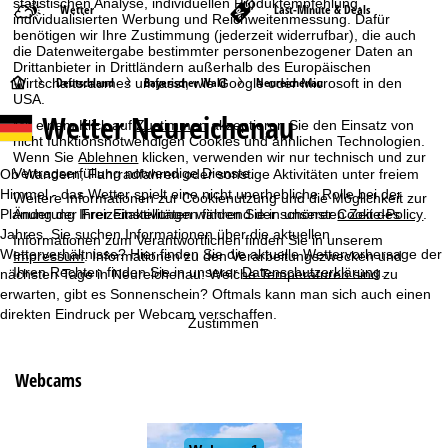
statistischen Analyse, individuellen Produktempfehlung,
Wetter
Last-Minute & Deals
individualisierten Werbung und Reichweitenmessung. Dafür
benötigen wir Ihre Zustimmung (jederzeit widerrufbar), die auch
die Datenweitergabe bestimmter personenbezogener Daten an
Drittanbieter in Drittländern außerhalb des Europäischen
S
Deutschland
Bayerischer Wald
Neureichenau
Wirtschaftsraumes umfasst, wie Google oder Microsoft in den
USA.
Wetter Neureichenau
t
Mit einem Klick auf
Zustimmen
akzeptieren Sie den Einsatz von
nicht funktionsnotwendigen Cookies und ähnlichen Technologien.
Wenn Sie
Ablehnen
klicken, verwenden wir nur technisch und zur
a
Vertragserfüllung notwendige Dienste.
Ob Wandern, Fahrradfahren oder sonstige Aktivitäten unter freiem
Himmel - das Wetter spielt eine nicht unerhebliche Rolle bei der
Weitere Informationen zur Cookienutzung und die Möglichkeit zur
r
Planung der Freizeitaktivitäten während der schönsten Zeit des
Änderung Ihrer Einstellungen finden Sie in unserer
Cookie-Policy
.
Jahres. Sie suchen Informationen über die aktuellen
Informationen zum Verantwortlichen finden Sie in unserem
t
Wetterverhältnisse? Hier finden Sie die aktuelle Wettervorhersage der
Impressum
. Informationen zu den Verarbeitungszwecken und
Ihren Rechten finden Sie in unserer
Datenschutzerklärung
.
nächsten Tage in Neureichenau: Welche Temperaturen sind zu
s
erwarten, gibt es Sonnenschein? Oftmals kann man sich auch einen
direkten Eindruck per Webcam verschaffen.
Zustimmen
e
i
Webcams
t