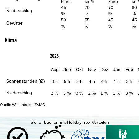
km/h
km/h
km/h
km
45
70
70
60
Niederschlag
%
%
%
%
50
55
45
45
Gewitter
%
%
%
%
Klima
2025
Aug
Sep
Okt
Nov
Dez
Jan
Feb
Sonnenstunden (Ø)
8 h
5 h
2 h
4 h
4 h
4 h
3 h
Niederschlag
2 %
3 %
3 %
2 %
1 %
1 %
3 %
Quelle Wetterdaten: ZAMG
Sicher buchen mit HolidayTrex-Vorteilen