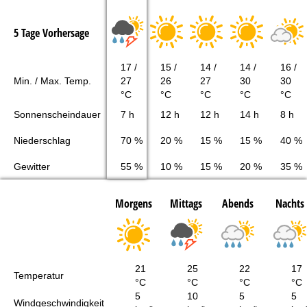
5 Tage Vorhersage
17 /
15 /
14 /
14 /
16 /
Min. / Max. Temp.
27
26
27
30
30
°C
°C
°C
°C
°C
Sonnenscheindauer
7 h
12 h
12 h
14 h
8 h
Niederschlag
70 %
20 %
15 %
15 %
40 %
Gewitter
55 %
10 %
15 %
20 %
35 %
Morgens
Mittags
Abends
Nachts
21
25
22
17
Temperatur
°C
°C
°C
°C
5
10
5
5
Windgeschwindigkeit