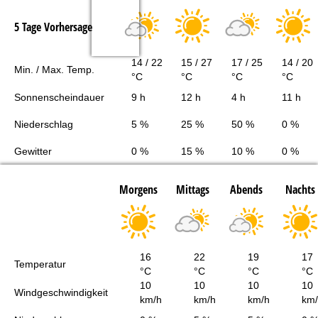
5 Tage Vorhersage
14 / 22
15 / 27
17 / 25
14 / 20
Min. / Max. Temp.
°C
°C
°C
°C
Sonnenscheindauer
9 h
12 h
4 h
11 h
Niederschlag
5 %
25 %
50 %
0 %
Gewitter
0 %
15 %
10 %
0 %
Morgens
Mittags
Abends
Nachts
16
22
19
17
Temperatur
°C
°C
°C
°C
10
10
10
10
Windgeschwindigkeit
km/h
km/h
km/h
km