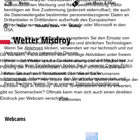
Wetter
Last-Minute & Deals
individualisierten Werbung und Reichweitenmessung. Dafür
benötigen wir Ihre Zustimmung (jederzeit widerrufbar), die auch
die Datenweitergabe bestimmter personenbezogener Daten an
Drittanbieter in Drittländern außerhalb des Europäischen
Wirtschaftsraumes umfasst, wie Google oder Microsoft in den
S
Polen
Polnische Ostsee
Misdroy
USA.
Wetter Misdroy
Mit einem Klick auf
Zustimmen
akzeptieren Sie den Einsatz von
t
nicht funktionsnotwendigen Cookies und ähnlichen Technologien.
Wenn Sie
Ablehnen
klicken, verwenden wir nur technisch und zur
a
Vertragserfüllung notwendige Dienste.
Ob Wandern, Fahrradfahren oder sonstige Aktivitäten unter freiem
Weitere Informationen zur Cookienutzung und die Möglichkeit zur
Himmel - das Wetter spielt eine nicht unerhebliche Rolle bei der
r
Änderung Ihrer Einstellungen finden Sie in unserer
Cookie-Policy
.
Planung der Freizeitaktivitäten während der schönsten Zeit des
Jahres. Sie suchen Informationen über die aktuellen
Informationen zum Verantwortlichen finden Sie in unserem
t
Impressum
. Informationen zu den Verarbeitungszwecken und
Wetterverhältnisse? Hier finden Sie die aktuelle Wettervorhersage der
Ihren Rechten finden Sie in unserer
Datenschutzerklärung
.
nächsten Tage in Misdroy: Welche Temperaturen sind zu erwarten,
s
gibt es Sonnenschein? Oftmals kann man sich auch einen direkten
Eindruck per Webcam verschaffen.
Zustimmen
e
i
Webcams
t