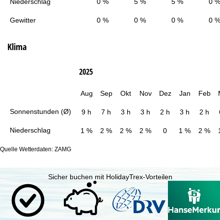
Niederschlag
0 %
5 %
5 %
0 
Gewitter
0 %
0 %
0 %
0 
Klima
2025
Aug
Sep
Okt
Nov
Dez
Jan
Feb
Sonnenstunden (Ø)
9 h
7 h
3 h
3 h
2 h
3 h
2 h
Niederschlag
1 %
2 %
2 %
2 %
0
1 %
2 %
Quelle Wetterdaten: ZAMG
Sicher buchen mit HolidayTrex-Vorteilen