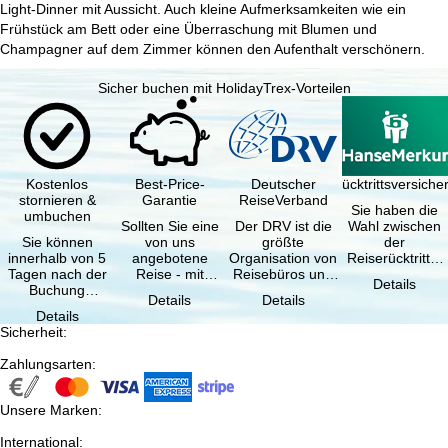
Light-Dinner mit Aussicht. Auch kleine Aufmerksamkeiten wie ein
Frühstück am Bett oder eine Überraschung mit Blumen und
Champagner auf dem Zimmer können den Aufenthalt verschönern.
Sicher buchen mit HolidayTrex-Vorteilen
Kostenlos
Best-Price-
Deutscher
Reiserücktrittsversich
stornieren &
Garantie
ReiseVerband
Sie haben die
umbuchen
Sollten Sie eine
Der DRV ist die
Wahl zwischen
Sie können
von uns
größte
der
innerhalb von 5
angebotene
Organisation von
Reiserücktritts-
Tagen nach der
Reise - mit
Reisebüros und
Versicherung
Details
Buchung
gleicher
Reiseveranstaltern
(inklusive …
Details
Details
kostenfrei
Verfügbarkeit
in …
Details
zurücktreten, …
und …
Sicherheit
:
Zahlungsarten
:
Unsere Marken
:
International
: