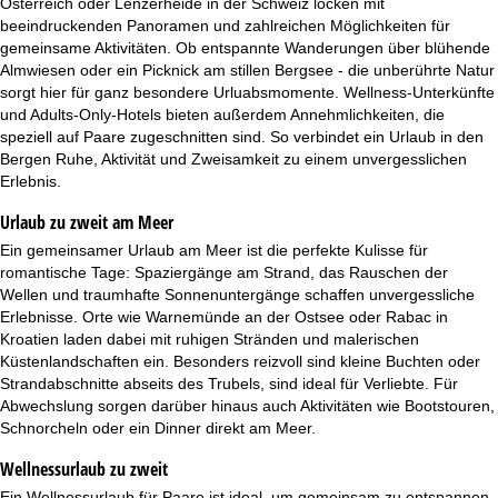
Österreich oder Lenzerheide in der Schweiz locken mit
beeindruckenden Panoramen und zahlreichen Möglichkeiten für
gemeinsame Aktivitäten. Ob entspannte Wanderungen über blühende
Almwiesen oder ein Picknick am stillen Bergsee - die unberührte Natur
sorgt hier für ganz besondere Urluabsmomente. Wellness-Unterkünfte
und Adults-Only-Hotels bieten außerdem Annehmlichkeiten, die
speziell auf Paare zugeschnitten sind. So verbindet ein
Urlaub in den
Bergen
Ruhe, Aktivität und Zweisamkeit zu einem unvergesslichen
Erlebnis.
Urlaub zu zweit am Meer
Ein gemeinsamer
Urlaub am Meer
ist die perfekte Kulisse für
romantische Tage: Spaziergänge am Strand, das Rauschen der
Wellen und traumhafte Sonnenuntergänge schaffen unvergessliche
Erlebnisse. Orte wie Warnemünde an der Ostsee oder Rabac in
Kroatien laden dabei mit ruhigen Stränden und malerischen
Küstenlandschaften ein. Besonders reizvoll sind kleine Buchten oder
Strandabschnitte abseits des Trubels, sind ideal für Verliebte. Für
Abwechslung sorgen darüber hinaus auch Aktivitäten wie Bootstouren,
Schnorcheln oder ein Dinner direkt am Meer.
Wellnessurlaub zu zweit
Ein
Wellnessurlaub
für Paare ist ideal, um gemeinsam zu entspannen