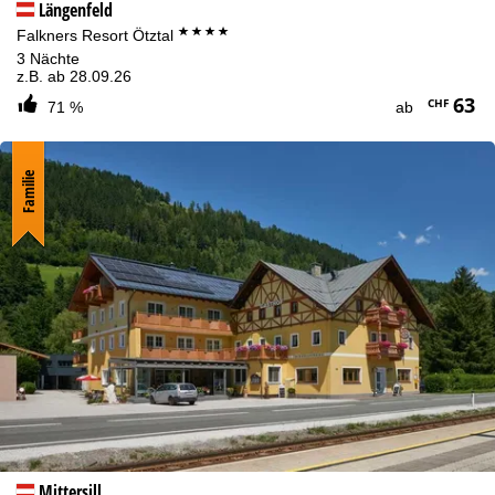
Längenfeld
****
Falkners Resort Ötztal
3 Nächte
z.B. ab 28.09.26
63
CHF
71 %
ab
Familie
Mittersill