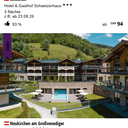
***
Hotel & Gasthof Schweizerhaus
3 Nächte
z.B. ab 23.08.26
94
CHF
93 %
ab
Luxus
Neukirchen am Großvenediger