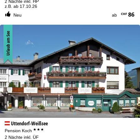
2 Nächte inkl. HP
z.B. ab 17.10.26
86
CHF
Neu
ab
Urlaub am See
Uttendorf-Weißsee
***
Pension Koch
2 Nächte inkl. ÜF