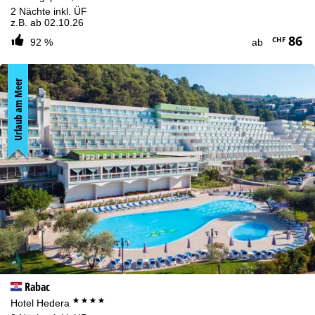
2 Nächte inkl. ÜF
z.B. ab 02.10.26
86
CHF
92 %
ab
Urlaub am Meer
Rabac
****
Hotel Hedera