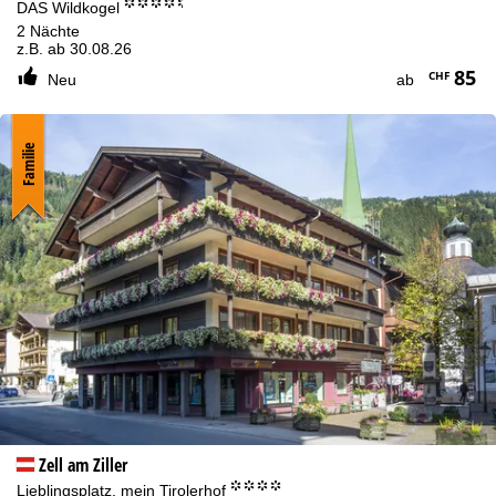
°°°°.
DAS Wildkogel
2 Nächte
z.B. ab 30.08.26
85
CHF
Neu
ab
Familie
Zell am Ziller
°°°°
Lieblingsplatz, mein Tirolerhof