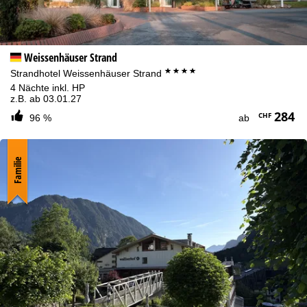
Weissenhäuser Strand
****
Strandhotel Weissenhäuser Strand
4 Nächte inkl. HP
z.B. ab 03.01.27
284
CHF
96 %
ab
Familie
Cookie-Hinweis
Für ein optimales Webangebot erheben wir mit Hilfe von Cookies
Nutzungsinformationen, die wir, die TravelTrex GmbH, auch mit