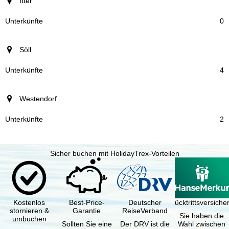
Itter
0
Söll
4
Westendorf
2
Sicher buchen mit HolidayTrex-Vorteilen
Kostenlos
Best-Price-
Deutscher
Reiserücktrittsversich
stornieren &
Garantie
ReiseVerband
Sie haben die
umbuchen
Sollten Sie eine
Der DRV ist die
Wahl zwischen