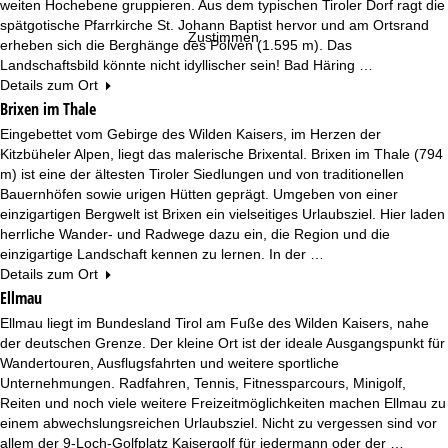
weiten Hochebene gruppieren. Aus dem typischen Tiroler Dorf ragt die
spätgotische Pfarrkirche St. Johann Baptist hervor und am Ortsrand
Zustimmen
erheben sich die Berghänge des Pölven (1.595 m). Das
Landschaftsbild könnte nicht idyllischer sein! Bad Häring …
Details zum Ort
Brixen im Thale
Eingebettet vom Gebirge des Wilden Kaisers, im Herzen der
Kitzbüheler Alpen, liegt das malerische Brixental. Brixen im Thale (794
m) ist eine der ältesten Tiroler Siedlungen und von traditionellen
Bauernhöfen sowie urigen Hütten geprägt. Umgeben von einer
einzigartigen Bergwelt ist Brixen ein vielseitiges Urlaubsziel. Hier laden
herrliche Wander- und Radwege dazu ein, die Region und die
einzigartige Landschaft kennen zu lernen. In der …
Details zum Ort
Ellmau
Ellmau liegt im Bundesland Tirol am Fuße des Wilden Kaisers, nahe
der deutschen Grenze. Der kleine Ort ist der ideale Ausgangspunkt für
Wandertouren, Ausflugsfahrten und weitere sportliche
Unternehmungen. Radfahren, Tennis, Fitnessparcours, Minigolf,
Reiten und noch viele weitere Freizeitmöglichkeiten machen Ellmau zu
einem abwechslungsreichen Urlaubsziel. Nicht zu vergessen sind vor
allem der 9-Loch-Golfplatz Kaisergolf für jedermann oder der …