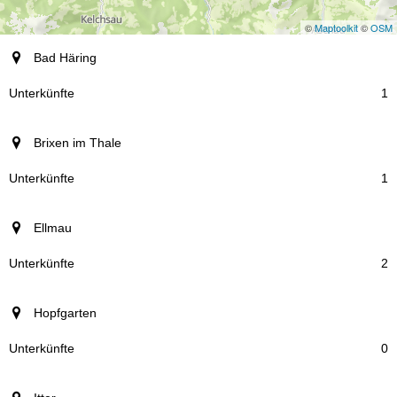
©
Maptoolkit
©
OSM
Ort
Bad Häring
Unterkünfte
1
Brixen im Thale
1
Ellmau
2
Hopfgarten
0