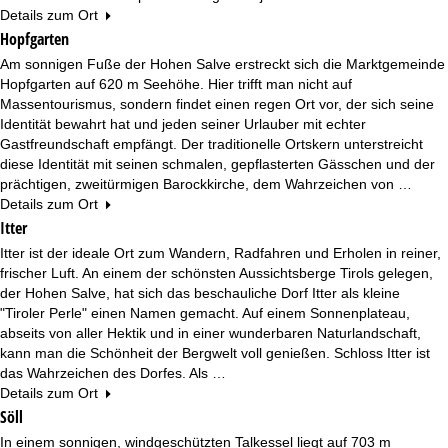
Details zum Ort
Hopfgarten
Am sonnigen Fuße der Hohen Salve erstreckt sich die Marktgemeinde
Hopfgarten auf 620 m Seehöhe. Hier trifft man nicht auf
Massentourismus, sondern findet einen regen Ort vor, der sich seine
Identität bewahrt hat und jeden seiner Urlauber mit echter
Gastfreundschaft empfängt. Der traditionelle Ortskern unterstreicht
diese Identität mit seinen schmalen, gepflasterten Gässchen und der
prächtigen, zweitürmigen Barockkirche, dem Wahrzeichen von …
Details zum Ort
Itter
Itter ist der ideale Ort zum Wandern, Radfahren und Erholen in reiner,
frischer Luft. An einem der schönsten Aussichtsberge Tirols gelegen,
der Hohen Salve, hat sich das beschauliche Dorf Itter als kleine
"Tiroler Perle" einen Namen gemacht. Auf einem Sonnenplateau,
abseits von aller Hektik und in einer wunderbaren Naturlandschaft,
kann man die Schönheit der Bergwelt voll genießen. Schloss Itter ist
das Wahrzeichen des Dorfes. Als …
Details zum Ort
Söll
In einem sonnigen, windgeschützten Talkessel liegt auf 703 m