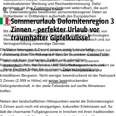
individualisierten Werbung und Reichweitenmessung. Dafür
benötigen wir Ihre Zustimmung (jederzeit widerrufbar), die auch
S
Italien
Dolomitenregion 3 Zinnen
die Datenweitergabe bestimmter personenbezogener Daten an
Drittanbieter in Drittländern außerhalb des Europäischen
Sommerurlaub Dolomitenregion 3
t
Wirtschaftsraumes umfasst, wie Google oder Microsoft in den
USA.
Zinnen - perfekter Urlaub vor
a
Mit einem Klick auf
Zustimmen
akzeptieren Sie den Einsatz von
traumhafter Gipfelkulisse!
nicht funktionsnotwendigen Cookies und ähnlichen Technologien.
Wenn Sie
Ablehnen
klicken, verwenden wir nur technisch und zur
r
Vertragserfüllung notwendige Dienste.
Die Dolomitenregion 3 Zinnen ist eine wirklich traumhafte
Weitere Informationen zur Cookienutzung und die Möglichkeit zur
t
Änderung Ihrer Einstellungen finden Sie in unserer
Cookie-Policy
.
Feriendestination! Im Herzen der Sextner Dolomiten erstreckt sich
Region mit ihren markanten Gipfeln und unberührten
Informationen zum Verantwortlichen finden Sie in unserem
s
Impressum
. Informationen zu den Verarbeitungszwecken und
Naturlandschaften. Als Teil des UNESCO-Weltnaturerbes fasziniert sie
Ihren Rechten finden Sie in unserer
Datenschutzerklärung
.
dank dramatischer Felsformationen, weiten Hochplateaus und
e
kristallklaren Bergseen. Nicht weniger beeindruckend ist der Naturpark
3 Zinnen (2.999 m Höhe) mit seiner beeindruckenden
Zustimmen
i
Gebirgslandschaft, in der steile Felswände auf sanfte Almwiesen
treffen.
t
Neben den landschaftlichen Höhepunkten wartet die Dolomitenregion
e
3 Zinnen auch noch mit einzigartigen, kulturellen Erlebnissen auf. So
lädt die charmante Fußgängerzone in Innichen mit ihren traditionellen