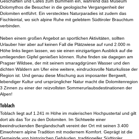
Geschäften und Cafés zum Bummeln ein, während das Museum
Dolomythos die Besucher in die geologische Vergangenheit der
Dolomiten entführt. Ein verstecktes Naturparadies ist zudem das
Fischleintal, wo sich alpine Ruhe mit gelebtem Südtiroler Brauchtum
verbinden.
Neben einem großen Angebot an sportlichen Aktivitäten, sollten
Urlauber hier aber auf keinen Fall die Plätzwiese auf rund 2.000 m
Höhe links liegen lassen, wo sie einen einzigartigen Ausblick auf die
umliegenden Gipfel genießen können. Ruhe finden sie dagegen am
Pragser Wildsee, der mit seinem smaragdgrünen Wasser und den
dichten Wäldern am Ufer eine weitere, eindrucksvolle Naturkulisse der
Region ist. Und genau diese Mischung aus imposanter Bergwelt,
lebendiger Kultur und ursprünglicher Natur macht die Dolomitenregion
3 Zinnen zu einer der reizvollsten Sommerurlaubsdestinationen der
Alpen!
Toblach
Toblach liegt auf 1.241 m Höhe im malerischen Hochpustertal und gilt
dort als das Tor zu den Dolomiten. Im Sichtweite einer
beeindruckenden Berglandschaft vereint der Ort mit seinen 3.400
Einwohnern alpine Tradition mit modernem Komfort. Geprägt ist die
Gemeinde von historischen Gebäuden, traditioneller Südtiroler