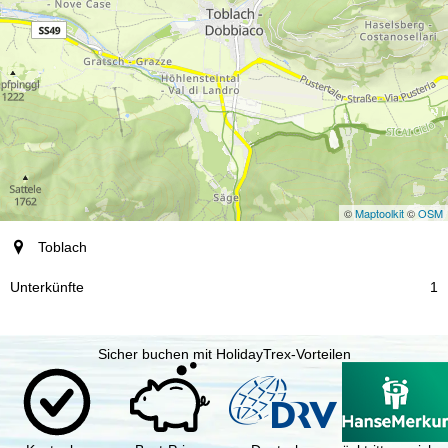
©
Maptoolkit
©
OSM
Ort
Toblach
Unterkünfte
1
Sicher buchen mit HolidayTrex-Vorteilen