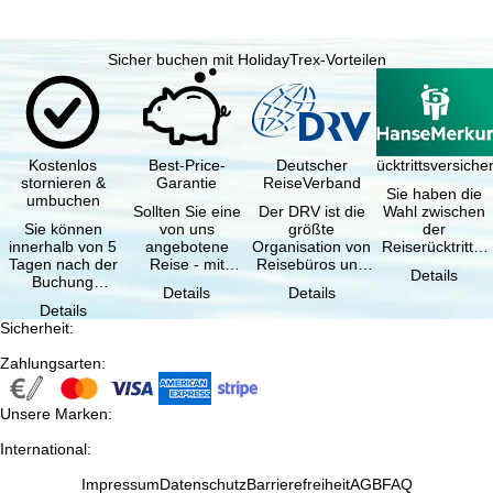
Sicher buchen mit HolidayTrex-Vorteilen
Kostenlos
Best-Price-
Deutscher
Reiserücktrittsversich
stornieren &
Garantie
ReiseVerband
Sie haben die
umbuchen
Sollten Sie eine
Der DRV ist die
Wahl zwischen
Sie können
von uns
größte
der
innerhalb von 5
angebotene
Organisation von
Reiserücktritts-
Tagen nach der
Reise - mit
Reisebüros und
Versicherung
Details
Buchung
gleicher
Reiseveranstaltern
(inklusive …
Details
Details
kostenfrei
Verfügbarkeit
in …
Details
zurücktreten, …
und …
Sicherheit
:
Zahlungsarten
:
Unsere Marken
:
International
:
Impressum
Datenschutz
Barrierefreiheit
AGB
FAQ