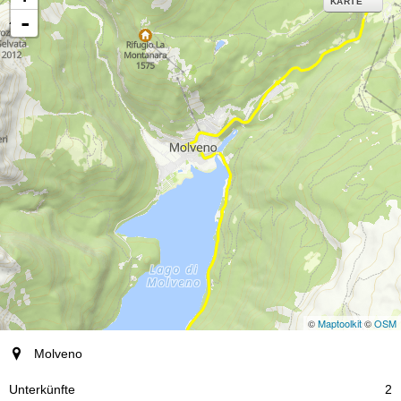
KARTE
-
©
Maptoolkit
©
OSM
Ort
Molveno
Unterkünfte
2