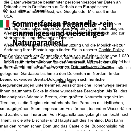
die Datenweitergabe bestimmter personenbezogener Daten an
Drittanbieter in Drittländern außerhalb des Europäischen
S
Italien
Paganella
Wirtschaftsraumes umfasst, wie Google oder Microsoft in den
USA.
Sommerferien Paganella - ein
t
Mit einem Klick auf
Zustimmen
akzeptieren Sie den Einsatz von
nicht funktionsnotwendigen Cookies und ähnlichen Technologien.
einmaliges und vielseitiges
Wenn Sie
Ablehnen
klicken, verwenden wir nur technisch und zur
a
Vertragserfüllung notwendige Dienste.
Naturparadies!
Weitere Informationen zur Cookienutzung und die Möglichkeit zur
r
Änderung Ihrer Einstellungen finden Sie in unserer
Cookie-Policy
.
Der Gebirgsstock der Paganella erhebt sich auf einer Höhe von 1.030
Informationen zum Verantwortlichen finden Sie in unserem
t
– 2.125 m über dem Tal der Etsch. Von dem 2.125 m hohen Gipfel hat
Impressum
. Informationen zu den Verarbeitungszwecken und
Ihren Rechten finden Sie in unserer
Datenschutzerklärung
.
man einen atemberaubenden 360-Grad-Rundumblick von dem südlich
s
gelegenen Gardasee bis hin zu den Dolomiten im Norden. In den
beeindruckenden Brenta-Dolomiten lassen sich herrliche
Zustimmen
e
Bergwanderungen unternehmen. Aussichtsreiche Höhenwege bieten
Ihnen traumhafte Blicke in diese wunderbare Bergregion. Als Teil des
i
Nationalparks Adamello Brenta, dem größten Naturschutzgebiet im
Trentino, ist die Region ein märchenhaftes Paradies mit idyllischen,
t
smaragdgrünen Seen, imposanten Felstürmen, tosenden Wasserfällen
und zahlreichen Tierarten. Von Paganella aus gelangt man leicht nach
e
Trient, in die alte Bischofs- und Hauptstadt des Trentino. Dort kann
man den romanischen Dom und das Castello del Buonconsiglio mit