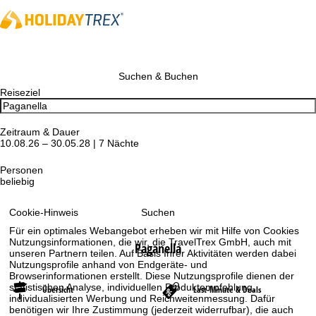
Suchen & Buchen
Reiseziel
Zeitraum & Dauer
10.08.26 – 30.05.28 | 7 Nächte
Personen
beliebig
Suchen
Cookie-Hinweis
Für ein optimales Webangebot erheben wir mit Hilfe von Cookies
Nutzungsinformationen, die wir, die TravelTrex GmbH, auch mit
Paganella
unseren Partnern teilen. Auf Basis Ihrer Aktivitäten werden dabei
Nutzungsprofile anhand von Endgeräte- und
Browserinformationen erstellt. Diese Nutzungsprofile dienen der
statistischen Analyse, individuellen Produktempfehlung,
Übersicht
Last-Minute & Deals
individualisierten Werbung und Reichweitenmessung. Dafür
benötigen wir Ihre Zustimmung (jederzeit widerrufbar), die auch