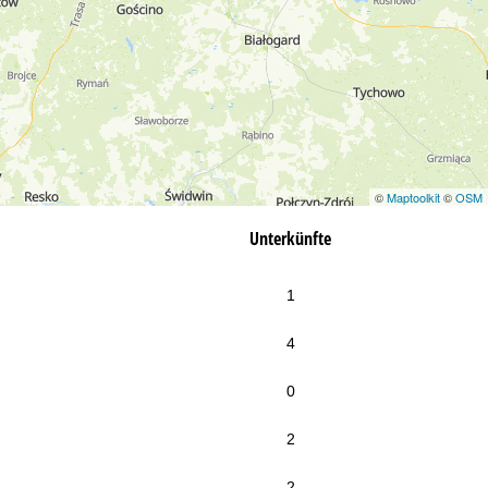
©
Maptoolkit
©
OSM
Unterkünfte
1
4
0
2
2