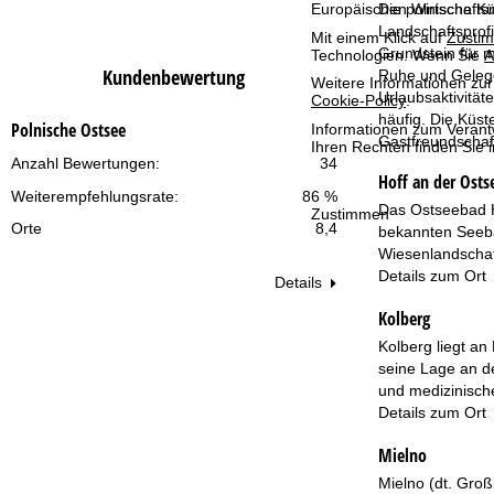
Die polnische Kü
Europäischen Wirtschafts
Landschaftsprof
Mit einem Klick auf
Zusti
t
Grundstein für m
Technologien. Wenn Sie
A
Kundenbewertung
Ruhe und Gelege
Weitere Informationen zur
s
Urlaubsaktivität
Cookie-Policy
.
häufig. Die Küst
Polnische Ostsee
Informationen zum Verant
e
Gastfreundschaf
Ihren Rechten finden Sie 
Anzahl Bewertungen:
34
i
Hoff an der Osts
Weiterempfehlungsrate:
86 %
Das Ostseebad Ho
Zustimmen
t
Orte
8,4
bekannten Seeba
Wiesenlandschaf
e
Details zum Ort
Details
Kolberg
Kolberg liegt an
seine Lage an de
und medizinisch
Details zum Ort
Mielno
Mielno (dt. Groß