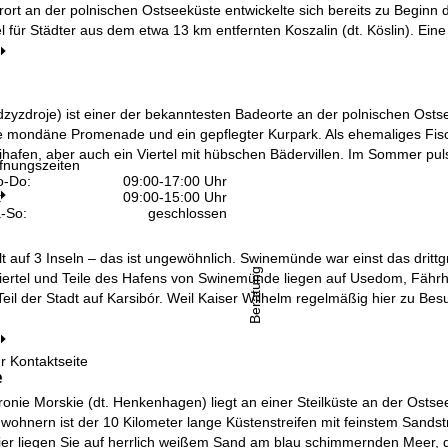
ort an der polnischen Ostseeküste entwickelte sich bereits zu Beginn 
 für Städter aus dem etwa 13 km entfernten Koszalin (dt. Köslin). Ein
dzyzdroje) ist einer der bekanntesten Badeorte an der polnischen Ost
e mondäne Promenade und ein gepflegter Kurpark. Als ehemaliges Fisch
ihafen, aber auch ein Viertel mit hübschen Bädervillen. Im Sommer pul
fnungszeiten
-Do:
09:00-17:00 Uhr
:
09:00-15:00 Uhr
-So:
geschlossen
ilt auf 3 Inseln – das ist ungewöhnlich. Swinemünde war einst das drit
Beratung
iertel und Teile des Hafens von Swinemünde liegen auf Usedom, Fährha
 Teil der Stadt auf Karsibór. Weil Kaiser Wilhelm regelmäßig hier zu B
r Kontaktseite
e
onie Morskie (dt. Henkenhagen) liegt an einer Steilküste an der Osts
wohnern ist der 10 Kilometer lange Küstenstreifen mit feinstem Sandst
 Hier liegen Sie auf herrlich weißem Sand am blau schimmernden Meer