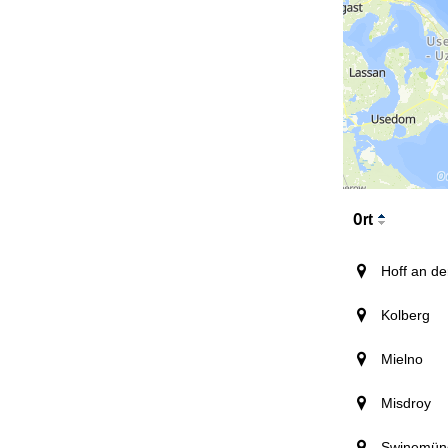
Ort
Hoff an de
Kolberg
Mielno
Misdroy
Swinemün