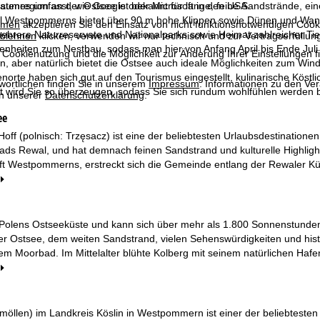
stenregion an der Ostsee ist bekannt für lange, feine Sandstrände, ei
raumes umfasst, wie Google oder Microsoft in den USA.
il Westpommerns bietet über 90 m hohe Klippen sowie Dünen und Wande
mmen
akzeptieren Sie den Einsatz von nicht funktionsnotwendigen Cook
ehrere Naturreservate und Nationalparks sowie Heimat zahlreicher Tie
blehnen
klicken, verwenden wir nur technisch und zur Vertragserfüllun
nheiten zum Nestbau, sodass man hier von Anfang April bis Ende Juli
 Cookienutzung und die Möglichkeit zur Änderung Ihrer Einstellungen f
en, aber natürlich bietet die Ostsee auch ideale Möglichkeiten zum Win
enorte haben sich gut auf den Tourismus eingestellt, kulinarische Köstl
wortlichen finden Sie in unserem
Impressum
. Informationen zu den V
t wird Sie so überzeugen, sodass Sie sich rundum wohlfühlen werden b
in unserer
Datenschutzerklärung
.
ee
ff (polnisch: Trzęsacz) ist eine der beliebtesten Urlaubsdestinationen
ds Rewal, und hat demnach feinen Sandstrand und kulturelle Highlight
t Westpommerns, erstreckt sich die Gemeinde entlang der Rewaler Küst
 Polens Ostseeküste und kann sich über mehr als 1.800 Sonnenstunden im
r Ostsee, dem weiten Sandstrand, vielen Sehenswürdigkeiten und histo
em Moorbad. Im Mittelalter blühte Kolberg mit seinem natürlichen Haf
möllen) im Landkreis Köslin in Westpommern ist einer der beliebtesten