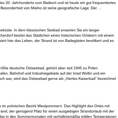
des 20. Jahrhunderts zum Badeort und ist heute ein gut frequentiertes
e Besonderheit von Mielno ist seine geografische Lage: Der …
seeküste. In dem klassischen Seebad erwarten Sie ein langer
erdorf besitzt das Städtchen einen historischen Ortskern mit einem
siert hier das Leben, der Strand ist von Badegästen bevölkert und es
tgrößte deutsche Ostseebad, gehört aber seit 1945 zu Polen.
fen, Bahnhof und Industriegebiete auf der Insel Wollin und ein
esuch war, wird das Ostseebad gerne als „Viertes Kaiserbad“ bezeichnet
ee im polnischen Bezirk Westpommern. Das Highlight des Ortes mit
rand, der genügend Platz für einen ausgiebigen Strandurlaub mit der
, das in den Sommermonaten mit verhältnismäßig milden Temperaturen