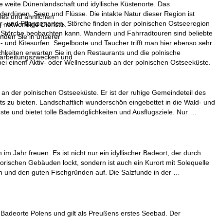
ne weite Dünenlandschaft und idyllische Küstenorte. Das
rdünen, Seen und Flüsse. Die intakte Natur dieser Region ist
ies und ähnlichen
r- und Pflanzenarten. Störche finden in der polnischen Ostseeregion
g notwendige Dienste.
 Störche beobachten kann. Wandern und Fahrradtouren sind beliebte
inden Sie in unserer
d- und Kitesurfen. Segelboote und Taucher trifft man hier ebenso sehr
ichkeiten erwarten Sie in den Restaurants und die polnische
erarbeitungszwecken und
ei einem Aktiv- oder Wellnessurlaub an der polnischen Ostseeküste.
 an der polnischen Ostseeküste. Er ist der ruhige Gemeindeteil des
s zu bieten. Landschaftlich wunderschön eingebettet in die Wald- und
e und bietet tolle Bademöglichkeiten und Ausflugsziele. Nur …
 Jahr freuen. Es ist nicht nur ein idyllischer Badeort, der durch
rischen Gebäuden lockt, sondern ist auch ein Kurort mit Solequelle
en und den guten Fischgründen auf. Die Salzfunde in der …
 Badeorte Polens und gilt als Preußens erstes Seebad. Der