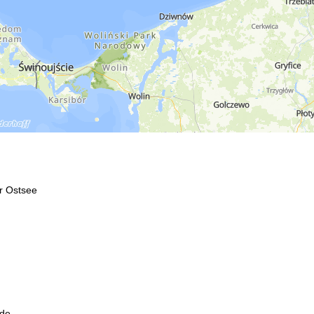
r Ostsee
de