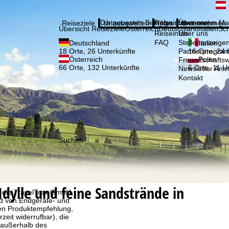
Bitte
Anmelden
Die neuesten Beiträge aus unserem Ma
Reiseinfos
Über uns
Reiseziele
Urlaubswelten
Infos
Unternehmen
Übersicht Reiseziele
Österreich
Deutschland
Italien
Sc
Reiseinfos
Über uns
FAQ
Stellenanzeige
Deutschland
Italien
Partnerprogra
18 Orte, 26 Unterkünfte
16 Orte, 24 
Österreich
Polen
Freundschafts
66 Orte, 132 Unterkünfte
6 Orte, 11 U
Newsletter An
Kontakt
Suchen
dylle und feine Sandstrände in
, die TravelTrex GmbH,
and von Endgeräte- und
llen Produktempfehlung,
eit widerrufbar), die
 außerhalb des