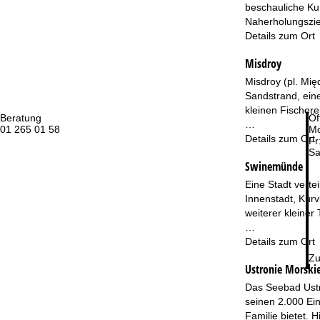
beschauliche Kur
Naherholungsziel
Details zum Ort
Misdroy
Misdroy (pl. Mię
Sandstrand, ein
kleinen Fischere
Beratung
Öf
…
01 265 01 58
Mo
Details zum Ort
Fr
Sa
Swinemünde
Eine Stadt verte
Innenstadt, Kurv
weiterer kleiner
…
Details zum Ort
Zu
Ustronie Morski
Das Seebad Ustr
seinen 2.000 Ein
Familie bietet.