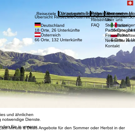
Bitte
Anmelden
Die neuesten Beiträge aus unserem Ma
Reiseinfos
Über uns
Reiseziele
Urlaubswelten
Infos
Unternehmen
Übersicht Reiseziele
Österreich
Deutschland
Italien
Sc
Reiseinfos
Über uns
FAQ
Stellenanzeige
Deutschland
Italien
Partnerprogra
18 Orte, 26 Unterkünfte
16 Orte, 24 
Österreich
Polen
Freundschafts
66 Orte, 132 Unterkünfte
6 Orte, 11 U
Newsletter An
Kontakt
Suchen
, die TravelTrex GmbH,
and von Endgeräte- und
llen Produktempfehlung,
eit widerrufbar), die
 außerhalb des
ies und ähnlichen
g notwendige Dienste.
inden Sie in unserer
Last-Minute & Deals Angebote für den Sommer oder Herbst in der