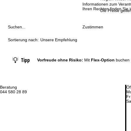
Informationen zum Verant
Ihren Rechten finden Sie 
t
Die Preise gelte
s
Zustimmen
Suchen...
e
Sortierung nach:
Unsere Empfehlung
i
t
Tipp
Vorfreude ohne Risiko:
Mit
Flex-Option
buchen
e
Beratung
Öf
044 580 28 89
Mo
Fr
Sa