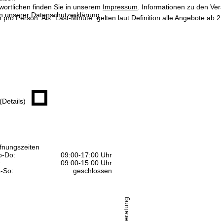
wortlichen finden Sie in unserem
Impressum
. Informationen zu den V
in unserer
Datenschutzerklärung
.
n pro Person. Als "Last-Minute" gelten laut Definition alle Angebote a
(Details)
fnungszeiten
-Do:
09:00-17:00 Uhr
:
09:00-15:00 Uhr
-So:
geschlossen
Beratung