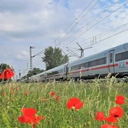
in unserer
Datenschutzerklärung
.
fnungszeiten
-Do:
09:00-17:00 Uhr
:
09:00-15:00 Uhr
-So:
geschlossen
Beratung
r Kontaktseite