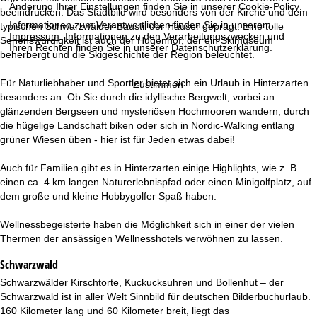
e
Änderung Ihrer Einstellungen finden Sie in unserer
Cookie-Policy
.
beeindrucken. Das Stadtbild wird besonders von der Kirche und dem
Informationen zum Verantwortlichen finden Sie in unserem
typischen Schwarzwälder-Baustil der Häuser geprägt. Eine tolle
Impressum
. Informationen zu den Verarbeitungszwecken und
Sehenswürdigkeit ist auch der Hugenhof, der ein Skimuseum
Ihren Rechten finden Sie in unserer
Datenschutzerklärung
.
beherbergt und die Skigeschichte der Region beleuchtet.
Für Naturliebhaber und Sportler bietet sich ein Urlaub in Hinterzarten
Zustimmen
besonders an. Ob Sie durch die idyllische Bergwelt, vorbei an
glänzenden Bergseen und mysteriösen Hochmooren wandern, durch
die hügelige Landschaft biken oder sich in Nordic-Walking entlang
grüner Wiesen üben - hier ist für Jeden etwas dabei!
Auch für Familien gibt es in Hinterzarten einige Highlights, wie z. B.
einen ca. 4 km langen Naturerlebnispfad oder einen Minigolfplatz, auf
dem große und kleine Hobbygolfer Spaß haben.
Wellnessbegeisterte haben die Möglichkeit sich in einer der vielen
Thermen der ansässigen Wellnesshotels verwöhnen zu lassen.
Schwarzwald
Schwarzwälder Kirschtorte, Kuckucksuhren und Bollenhut – der
Schwarzwald ist in aller Welt Sinnbild für deutschen Bilderbuchurlaub.
160 Kilometer lang und 60 Kilometer breit, liegt das