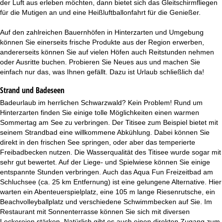
der Luft aus erleben möchten, dann bietet sich das Gleitschirmfliegen
für die Mutigen an und eine Heißluftballonfahrt für die Genießer.
Auf den zahlreichen Bauernhöfen in Hinterzarten und Umgebung
können Sie einerseits frische Produkte aus der Region erwerben,
andererseits können Sie auf vielen Höfen auch Reitstunden nehmen
oder Ausritte buchen. Probieren Sie Neues aus und machen Sie
einfach nur das, was Ihnen gefällt. Dazu ist Urlaub schließlich da!
Strand und Badeseen
Badeurlaub im herrlichen Schwarzwald? Kein Problem! Rund um
Hinterzarten finden Sie einige tolle Möglichkeiten einen warmen
Sommertag am See zu verbringen. Der Titisee zum Beispiel bietet mit
seinem Strandbad eine willkommene Abkühlung. Dabei können Sie
direkt in den frischen See springen, oder aber das temperierte
Freibadbecken nutzen. Die Wasserqualität des Titisee wurde sogar mit
sehr gut bewertet. Auf der Liege- und Spielwiese können Sie einige
entspannte Stunden verbringen. Auch das Aqua Fun Freizeitbad am
Schluchsee (ca. 25 km Entfernung) ist eine gelungene Alternative. Hier
warten ein Abenteuerspielplatz, eine 105 m lange Riesenrutsche, ein
Beachvolleyballplatz und verschiedene Schwimmbecken auf Sie. Im
Restaurant mit Sonnenterrasse können Sie sich mit diversen
Leckereien stärken. Natürlich gibt es auch einen direkten Zugang zum