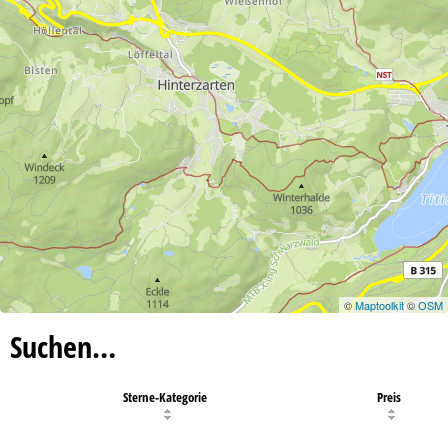
©
Maptoolkit
©
OSM
Suchen…
Sterne-Kategorie
Preis