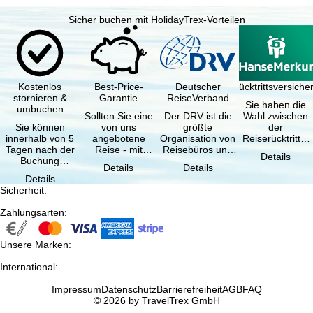
Sicher buchen mit HolidayTrex-Vorteilen
Kostenlos
Best-Price-
Deutscher
Reiserücktrittsversich
stornieren &
Garantie
ReiseVerband
Sie haben die
umbuchen
Sollten Sie eine
Der DRV ist die
Wahl zwischen
Sie können
von uns
größte
der
innerhalb von 5
angebotene
Organisation von
Reiserücktritts-
Tagen nach der
Reise - mit
Reisebüros und
Versicherung
Details
Buchung
gleicher
Reiseveranstaltern
(inklusive …
Details
Details
kostenfrei
Verfügbarkeit
in …
Details
zurücktreten, …
und …
Sicherheit
:
Zahlungsarten
:
Unsere Marken
:
International
:
Impressum
Datenschutz
Barrierefreiheit
AGB
FAQ
© 2026 by TravelTrex GmbH