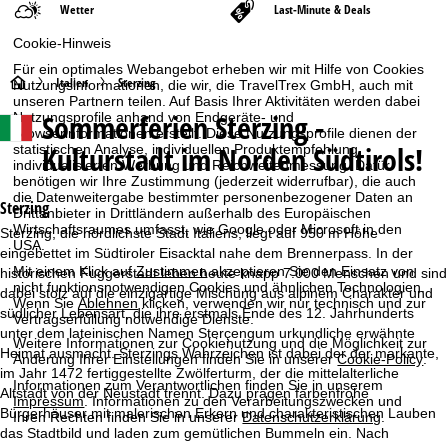
Wetter
Last-Minute & Deals
Cookie-Hinweis
Für ein optimales Webangebot erheben wir mit Hilfe von Cookies
S
Italien
Sterzing
Nutzungsinformationen, die wir, die TravelTrex GmbH, auch mit
unseren Partnern teilen. Auf Basis Ihrer Aktivitäten werden dabei
Sommerferien
Sterzing -
Nutzungsprofile anhand von Endgeräte- und
t
Browserinformationen erstellt. Diese Nutzungsprofile dienen der
Kulturstadt im Norden Südtirols!
statistischen Analyse, individuellen Produktempfehlung,
a
individualisierten Werbung und Reichweitenmessung. Dafür
benötigen wir Ihre Zustimmung (jederzeit widerrufbar), die auch
die Datenweitergabe bestimmter personenbezogener Daten an
r
Sterzing
Drittanbieter in Drittländern außerhalb des Europäischen
Wirtschaftsraumes umfasst, wie Google oder Microsoft in den
Sterzing, die nördlichste Stadt Italiens, liegt auf 950 m Höhe
t
USA.
eingebettet im Südtiroler Eisacktal nahe dem Brennerpass. In der
Mit einem Klick auf
Zustimmen
akzeptieren Sie den Einsatz von
historischen Fuggerstadt leben heute knapp 7.000 Menschen und sind
s
nicht funktionsnotwendigen Cookies und ähnlichen Technologien.
dabei stolz auf die einzigartige Mischung aus alpinem Charakter und
Wenn Sie
Ablehnen
klicken, verwenden wir nur technisch und zur
südlicher Lebensart, die ihre erstmals Ende des 12. Jahrhunderts
Vertragserfüllung notwendige Dienste.
e
unter dem lateinischen Namen Sterçengum urkundliche erwähnte
Weitere Informationen zur Cookienutzung und die Möglichkeit zur
Heimat ausmacht. Sterzings Wahrzeichen ist dabei der der markante,
Änderung Ihrer Einstellungen finden Sie in unserer
Cookie-Policy
.
i
im Jahr 1472 fertiggestellte Zwölferturm, der die mittelalterliche
Informationen zum Verantwortlichen finden Sie in unserem
Altstadt von der Neustadt trennt. Dazu prägen farbenfrohe
Impressum
. Informationen zu den Verarbeitungszwecken und
t
Bürgerhäuser mit malerischen Erkern und charakteristischen Lauben
Ihren Rechten finden Sie in unserer
Datenschutzerklärung
.
das Stadtbild und laden zum gemütlichen Bummeln ein. Nach