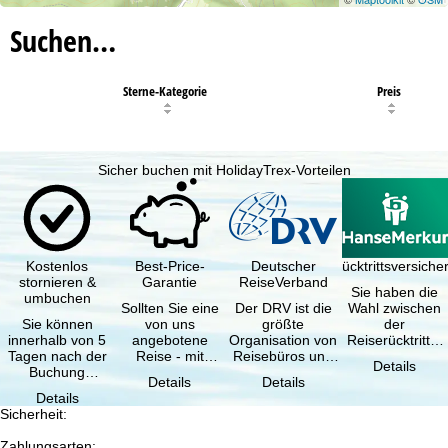
Suchen…
Sterne-Kategorie
Preis
Sicher buchen mit HolidayTrex-Vorteilen
Kostenlos
Best-Price-
Deutscher
Reiserücktrittsversich
stornieren &
Garantie
ReiseVerband
Sie haben die
umbuchen
Sollten Sie eine
Der DRV ist die
Wahl zwischen
Sie können
von uns
größte
der
innerhalb von 5
angebotene
Organisation von
Reiserücktritts-
Tagen nach der
Reise - mit
Reisebüros und
Versicherung
Details
Buchung
gleicher
Reiseveranstaltern
(inklusive …
Details
Details
kostenfrei
Verfügbarkeit
in …
Details
zurücktreten, …
und …
Sicherheit
:
Zahlungsarten
: