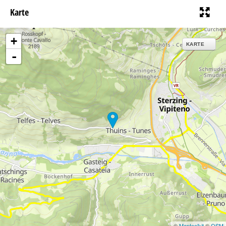
Karte
+
KARTE
-
©
Maptoolkit
©
OSM