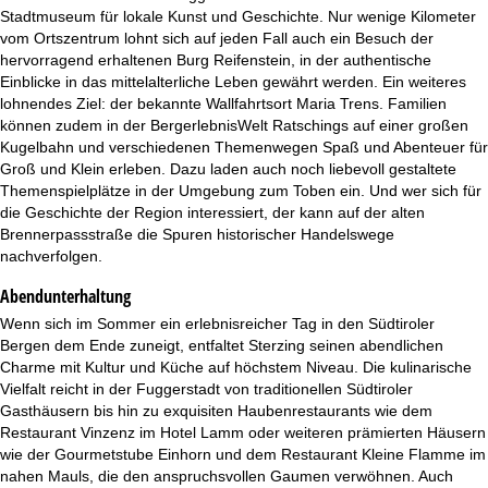
Stadtmuseum für lokale Kunst und Geschichte. Nur wenige Kilometer
vom Ortszentrum lohnt sich auf jeden Fall auch ein Besuch der
hervorragend erhaltenen Burg Reifenstein, in der authentische
Einblicke in das mittelalterliche Leben gewährt werden. Ein weiteres
lohnendes Ziel: der bekannte Wallfahrtsort Maria Trens. Familien
können zudem in der BergerlebnisWelt Ratschings auf einer großen
Kugelbahn und verschiedenen Themenwegen Spaß und Abenteuer für
Groß und Klein erleben. Dazu laden auch noch liebevoll gestaltete
Themenspielplätze in der Umgebung zum Toben ein. Und wer sich für
die Geschichte der Region interessiert, der kann auf der alten
Brennerpassstraße die Spuren historischer Handelswege
nachverfolgen.
Abendunterhaltung
Wenn sich im Sommer ein erlebnisreicher Tag in den Südtiroler
Bergen dem Ende zuneigt, entfaltet Sterzing seinen abendlichen
Charme mit Kultur und Küche auf höchstem Niveau. Die kulinarische
Vielfalt reicht in der Fuggerstadt von traditionellen Südtiroler
Gasthäusern bis hin zu exquisiten Haubenrestaurants wie dem
Restaurant Vinzenz im Hotel Lamm oder weiteren prämierten Häusern
wie der Gourmetstube Einhorn und dem Restaurant Kleine Flamme im
nahen Mauls, die den anspruchsvollen Gaumen verwöhnen. Auch