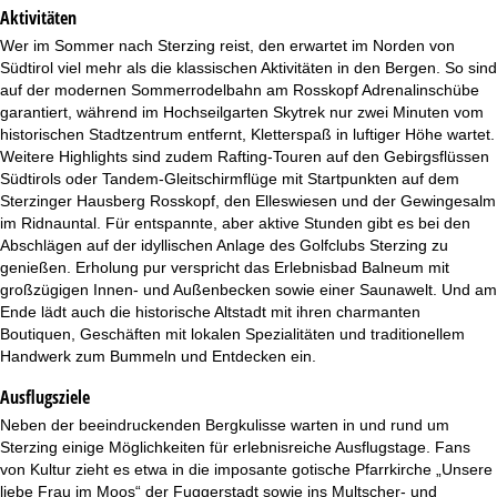
Aktivitäten
Wer im Sommer nach Sterzing reist, den erwartet im Norden von
Südtirol viel mehr als die klassischen Aktivitäten in den Bergen. So sind
auf der modernen Sommerrodelbahn am Rosskopf Adrenalinschübe
garantiert, während im Hochseilgarten Skytrek nur zwei Minuten vom
historischen Stadtzentrum entfernt, Kletterspaß in luftiger Höhe wartet.
Weitere Highlights sind zudem Rafting-Touren auf den Gebirgsflüssen
Südtirols oder Tandem-Gleitschirmflüge mit Startpunkten auf dem
Sterzinger Hausberg Rosskopf, den Elleswiesen und der Gewingesalm
im Ridnauntal. Für entspannte, aber aktive Stunden gibt es bei den
Abschlägen auf der idyllischen Anlage des Golfclubs Sterzing zu
genießen. Erholung pur verspricht das Erlebnisbad Balneum mit
großzügigen Innen- und Außenbecken sowie einer Saunawelt. Und am
Ende lädt auch die historische Altstadt mit ihren charmanten
Boutiquen, Geschäften mit lokalen Spezialitäten und traditionellem
Handwerk zum Bummeln und Entdecken ein.
Ausflugsziele
Neben der beeindruckenden Bergkulisse warten in und rund um
Sterzing einige Möglichkeiten für erlebnisreiche Ausflugstage. Fans
von Kultur zieht es etwa in die imposante gotische Pfarrkirche „Unsere
liebe Frau im Moos“ der Fuggerstadt sowie ins Multscher- und