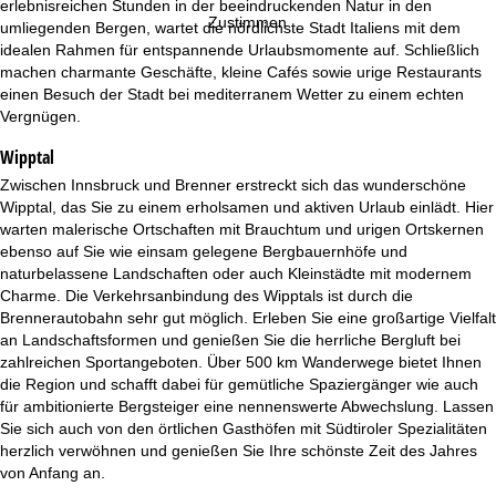
e
erlebnisreichen Stunden in der beeindruckenden Natur in den
Zustimmen
umliegenden Bergen, wartet die nördlichste Stadt Italiens mit dem
idealen Rahmen für entspannende Urlaubsmomente auf. Schließlich
machen charmante Geschäfte, kleine Cafés sowie urige Restaurants
einen Besuch der Stadt bei mediterranem Wetter zu einem echten
Vergnügen.
Wipptal
Zwischen Innsbruck und Brenner erstreckt sich das wunderschöne
Wipptal, das Sie zu einem erholsamen und aktiven Urlaub einlädt. Hier
warten malerische Ortschaften mit Brauchtum und urigen Ortskernen
ebenso auf Sie wie einsam gelegene Bergbauernhöfe und
naturbelassene Landschaften oder auch Kleinstädte mit modernem
Charme. Die Verkehrsanbindung des Wipptals ist durch die
Brennerautobahn sehr gut möglich. Erleben Sie eine großartige Vielfalt
an Landschaftsformen und genießen Sie die herrliche Bergluft bei
zahlreichen Sportangeboten. Über 500 km Wanderwege bietet Ihnen
die Region und schafft dabei für gemütliche Spaziergänger wie auch
für ambitionierte Bergsteiger eine nennenswerte Abwechslung. Lassen
Sie sich auch von den örtlichen Gasthöfen mit Südtiroler Spezialitäten
herzlich verwöhnen und genießen Sie Ihre schönste Zeit des Jahres
von Anfang an.