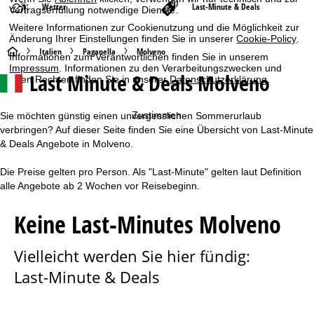
Wetter
Last-Minute & Deals
Vertragserfüllung notwendige Dienste.
Weitere Informationen zur Cookienutzung und die Möglichkeit zur
Änderung Ihrer Einstellungen finden Sie in unserer
Cookie-Policy
.
S
Italien
Paganella
Molveno
Informationen zum Verantwortlichen finden Sie in unserem
Impressum
. Informationen zu den Verarbeitungszwecken und
Last Minute & Deals Molveno
Ihren Rechten finden Sie in unserer
Datenschutzerklärung
.
t
a
Zustimmen
Sie möchten günstig einen unvergesslichen Sommerurlaub
verbringen? Auf dieser Seite finden Sie eine Übersicht von Last-Minute
r
& Deals Angebote in Molveno.
t
Die Preise gelten pro Person. Als "Last-Minute" gelten laut Definition
alle Angebote ab 2 Wochen vor Reisebeginn.
s
Keine Last-Minutes Molveno
e
Vielleicht werden Sie hier fündig:
i
Last-Minute & Deals
t
e