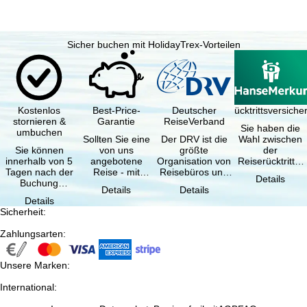
Sicher buchen mit HolidayTrex-Vorteilen
Kostenlos
Best-Price-
Deutscher
Reiserücktrittsversich
stornieren &
Garantie
ReiseVerband
Sie haben die
umbuchen
Sollten Sie eine
Der DRV ist die
Wahl zwischen
Sie können
von uns
größte
der
innerhalb von 5
angebotene
Organisation von
Reiserücktritts-
Tagen nach der
Reise - mit
Reisebüros und
Versicherung
Details
Buchung
gleicher
Reiseveranstaltern
(inklusive …
Details
Details
kostenfrei
Verfügbarkeit
in …
Details
zurücktreten, …
und …
Sicherheit
:
Zahlungsarten
:
Unsere Marken
:
International
: