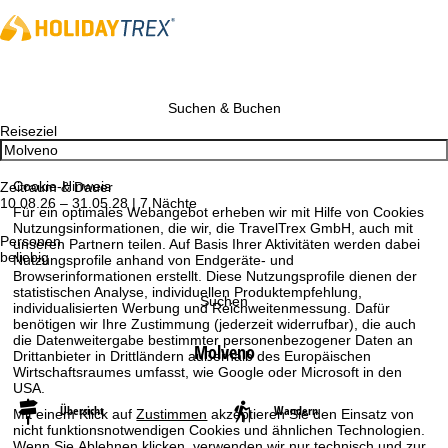
Suchen & Buchen
Reiseziel
Cookie-Hinweis
Zeitraum & Dauer
10.08.26 – 31.05.28 | 7 Nächte
Für ein optimales Webangebot erheben wir mit Hilfe von Cookies
Nutzungsinformationen, die wir, die TravelTrex GmbH, auch mit
Personen
unseren Partnern teilen. Auf Basis Ihrer Aktivitäten werden dabei
beliebig
Nutzungsprofile anhand von Endgeräte- und
Browserinformationen erstellt. Diese Nutzungsprofile dienen der
statistischen Analyse, individuellen Produktempfehlung,
Suchen
individualisierten Werbung und Reichweitenmessung. Dafür
benötigen wir Ihre Zustimmung (jederzeit widerrufbar), die auch
die Datenweitergabe bestimmter personenbezogener Daten an
Molveno
Drittanbieter in Drittländern außerhalb des Europäischen
Wirtschaftsraumes umfasst, wie Google oder Microsoft in den
USA.
Übersicht
Wandern
Mit einem Klick auf
Zustimmen
akzeptieren Sie den Einsatz von
nicht funktionsnotwendigen Cookies und ähnlichen Technologien.
Wenn Sie
Ablehnen
klicken, verwenden wir nur technisch und zur