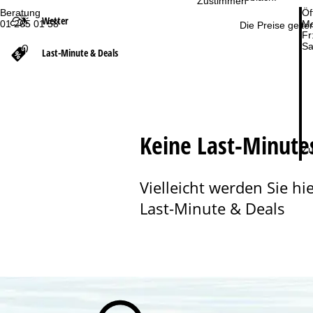
Zustimmen
Beratung
Öf
Wetter
01 265 01 58
Mo
t
Die Preise gelte
Fr
Sa
Last-Minute & Deals
s
e
i
Keine Last-Minute
t
Zu
e
Vielleicht werden Sie hie
Last-Minute & Deals