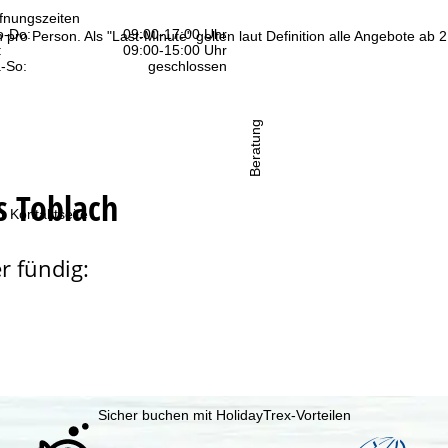
fnungszeiten
-Do:
09:00-17:00 Uhr
n pro Person. Als "Last-Minute" gelten laut Definition alle Angebote a
:
09:00-15:00 Uhr
-So:
geschlossen
Beratung
s Toblach
r Kontaktseite
r fündig:
Sicher buchen mit HolidayTrex-Vorteilen