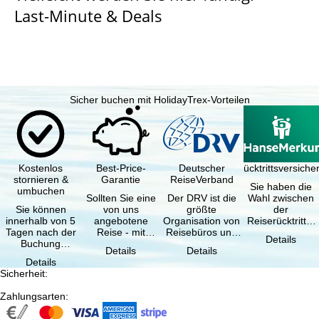
Last-Minute & Deals
Sicher buchen mit HolidayTrex-Vorteilen
Kostenlos
Best-Price-
Deutscher
Reiserücktrittsversich
stornieren &
Garantie
ReiseVerband
Sie haben die
umbuchen
Sollten Sie eine
Der DRV ist die
Wahl zwischen
Sie können
von uns
größte
der
innerhalb von 5
angebotene
Organisation von
Reiserücktritts-
Tagen nach der
Reise - mit
Reisebüros und
Versicherung
Details
Buchung
gleicher
Reiseveranstaltern
(inklusive …
Details
Details
kostenfrei
Verfügbarkeit
in …
Details
zurücktreten, …
und …
Sicherheit
:
Zahlungsarten
: