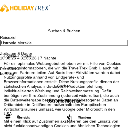
Suchen & Buchen
Reiseziel
Zeitraum & Dauer
Cookie-Hinweis
10.08.26 – 31.05.28 | 7 Nächte
Für ein optimales Webangebot erheben wir mit Hilfe von Cookies
Nutzungsinformationen, die wir, die TravelTrex GmbH, auch mit
Personen
unseren Partnern teilen. Auf Basis Ihrer Aktivitäten werden dabei
beliebig
Nutzungsprofile anhand von Endgeräte- und
Browserinformationen erstellt. Diese Nutzungsprofile dienen der
Suchen
statistischen Analyse, individuellen Produktempfehlung,
individualisierten Werbung und Reichweitenmessung. Dafür
benötigen wir Ihre Zustimmung (jederzeit widerrufbar), die auch
Ustronie Morskie
die Datenweitergabe bestimmter personenbezogener Daten an
Drittanbieter in Drittländern außerhalb des Europäischen
Wirtschaftsraumes umfasst, wie Google oder Microsoft in den
USA.
Übersicht
Wandern
Mit einem Klick auf
Zustimmen
akzeptieren Sie den Einsatz von
nicht funktionsnotwendigen Cookies und ähnlichen Technologien.