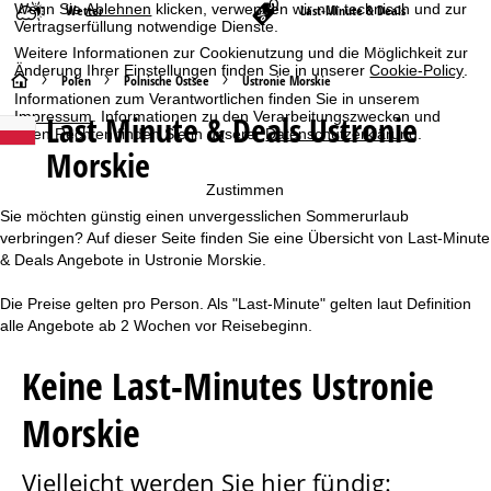
Wenn Sie
Ablehnen
klicken, verwenden wir nur technisch und zur
Wetter
Last-Minute & Deals
Vertragserfüllung notwendige Dienste.
Weitere Informationen zur Cookienutzung und die Möglichkeit zur
Änderung Ihrer Einstellungen finden Sie in unserer
Cookie-Policy
.
S
Polen
Polnische Ostsee
Ustronie Morskie
Informationen zum Verantwortlichen finden Sie in unserem
Last Minute & Deals Ustronie
Impressum
. Informationen zu den Verarbeitungszwecken und
t
Ihren Rechten finden Sie in unserer
Datenschutzerklärung
.
Morskie
a
Zustimmen
r
Sie möchten günstig einen unvergesslichen Sommerurlaub
verbringen? Auf dieser Seite finden Sie eine Übersicht von Last-Minute
t
& Deals Angebote in Ustronie Morskie.
Die Preise gelten pro Person. Als "Last-Minute" gelten laut Definition
s
alle Angebote ab 2 Wochen vor Reisebeginn.
e
Keine Last-Minutes Ustronie
i
Morskie
t
Vielleicht werden Sie hier fündig:
e